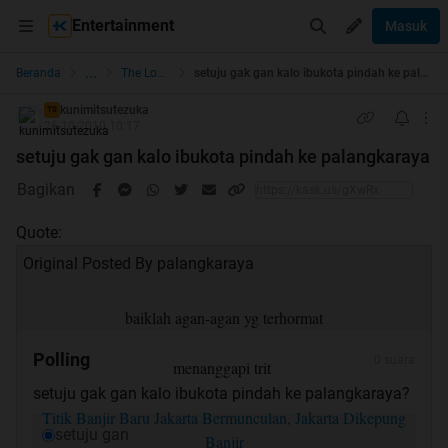
Entertainment
Masuk
...
Beranda
The Lounge
setuju gak gan kalo ibukota pindah ke palangkaraya
kunimitsutezuka
TS
26-10-2010 10:17
setuju gak gan kalo ibukota pindah ke palangkaraya
Bagikan
Quote:
Original Posted By
palangkaraya
baiklah agan-agan yg terhormat
Polling
0 suara
menanggapi trit
setuju gak gan kalo ibukota pindah ke palangkaraya?
Titik Banjir Baru Jakarta Bermunculan, Jakarta Dikepung
setuju gan
Banjir