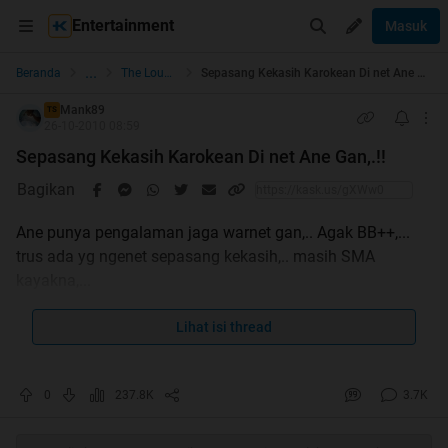
Entertainment
Masuk
...
Beranda
The Lounge
Sepasang Kekasih Karokean Di net Ane Gan,.!!
Mank89
TS
26-10-2010 08:59
Sepasang Kekasih Karokean Di net Ane Gan,.!!
Bagikan
Ane punya pengalaman jaga warnet gan,.. Agak BB++,...
trus ada yg ngenet sepasang kekasih,.. masih SMA
kayakna,...
waktu itu dya udah maen 2 jam,... mereka gax sengaja
nyentuh tombol power stavolt terus mati deh tu kompi,... Si
Lihat isi thread
cowok pun menghampiri ane, nanya kompi na mati,.. terus
ane suruh dya nyalain stavoltna abies tu baru cpuna
0
237.8K
3.7K
(posisi ane duduk di meja OP), si cowok pun kembali ke
tempatna maen net,.. trus ane kebelet maw buang air kecil,