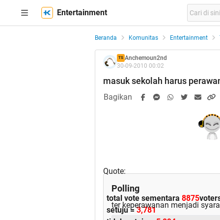
Entertainment
Beranda
Komunitas
Entertainment
Anchemoun2nd
TS
30-09-2010 00:02
masuk sekolah harus perawan
Bagikan
Quote:
Polling
total vote sementara
8875
voter
ter keperawanan menjadi sya
setuju =
3,781