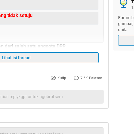
T
1
ng tidak setuju
Forum ba
gambar, 
unik.
an dari salah satu anggota DPR
anan untuk masuk sekolah SMP/SMA bahkan
Lihat isi thread
mahasiswa
t agan gimana nih ??
 ? atau tidak setuju ??
Kutip
7.6K
Balasan
tion replykgpt untuk ngobrol seru
mbi?
Jambi Hasan Basri Agus menyatakan tidak