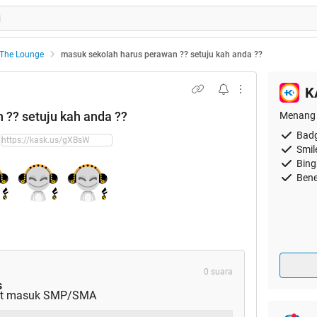
The Lounge
masuk sekolah harus perawan ?? setuju kah anda ??
K
 ?? setuju kah anda ??
Menang 
Badg
Smil
Bing
Bene
0 suara
s
rat masuk SMP/SMA