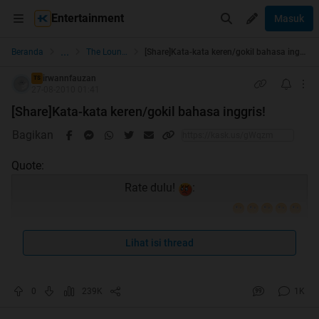
Entertainment
Masuk
...
Beranda
The Lounge
[Share]Kata-kata keren/gokil bahasa inggris!
irwannfauzan
TS
27-08-2010 01:41
[Share]Kata-kata keren/gokil bahasa inggris!
Bagikan
Quote:
Rate dulu!
:
Lihat isi thread
Ijin share gan!
0
239K
1K
Sebelumnya maaf kalo misalkan
repost