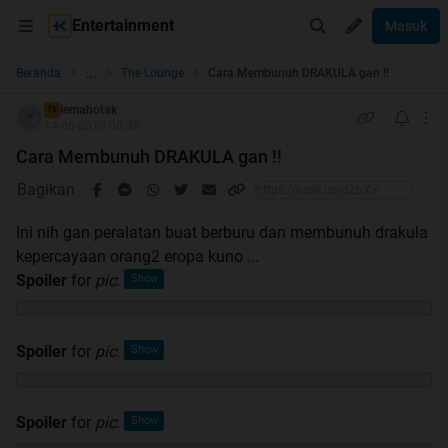
Entertainment
Masuk
...
Beranda
The Lounge
Cara Membunuh DRAKULA gan !!
lemahotak
TS
14-06-2010 08:36
Cara Membunuh DRAKULA gan !!
Bagikan
Ini nih gan peralatan buat berburu dan membunuh drakula
kepercayaan orang2 eropa kuno ...
Spoiler
for
pic
:
Spoiler
for
pic
:
Spoiler
for
pic
: