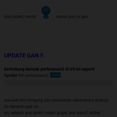
kalo boleh, minta
sama rate ya gan
UPDATE GAN !!
berhubung banyak pertanyaan2 di trit ini seperti
Spoiler
for
pertanyaan2
:
ane jadi ikut bingung dan penasaran sebenernya drakula
itu beneran gak ya..
so, setelah ane ubek2 mbah gugel, ane baca2 artikel