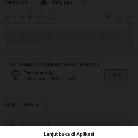
cendolnya
dong gan
0
35K
1.2K
Tulis komentar menarik atau mention replykgpt untuk
ngobrol seru
Mari bergabung, dapatkan informasi dan teman baru!
The Lounge
Gabung
1.3M
Thread
•
108.3K
Anggota
Urutkan
Terlama
Tulis komentar menarik atau mention replykgpt untuk
ngobrol seru
Lanjut buka di Aplikasi