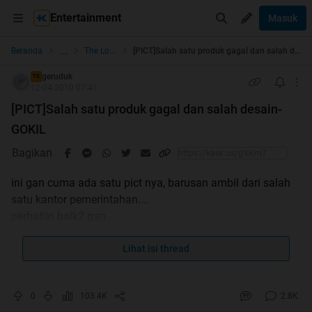
Entertainment
Masuk
...
Beranda
The Lounge
[PICT]Salah satu produk gagal dan salah desain- GOKIL
geruduk
TS
12-04-2010 07:41
[PICT]Salah satu produk gagal dan salah desain-
GOKIL
Bagikan
ini gan cuma ada satu pict nya, barusan ambil dari salah
satu kantor pemerintahan....
perhatiin baik2 gan...
Spoiler
for
gambar
:
Lihat isi thread
0
103.4K
2.8K