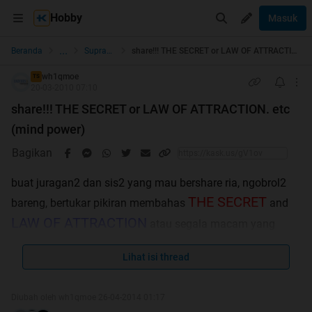
Hobby
Masuk
...
Beranda
Supranatural
share!!! THE SECRET or LAW OF ATTRACTION. etc (mind power)
wh1qmoe
TS
20-03-2010 07:10
share!!! THE SECRET or LAW OF ATTRACTION. etc
(mind power)
Bagikan
buat juragan2 dan sis2 yang mau bershare ria, ngobrol2
THE SECRET
bareng, bertukar pikiran membahas
and
LAW OF ATTRACTION
atau segala macam yang
berhubungan dengan KEKUATAN PIKIRAN,
Lihat isi thread
Di thread ini ane ngajak kita membahas tentang yang
diatas, untuk para2 sesepuh mohon beri masukkan atau
Diubah oleh wh1qmoe 26-04-2014 01:17
testimonial atau bukti2 yang sudah berhasil.