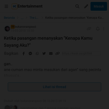
Entertainment
Masuk
...
Beranda
The Lounge
Ketika pasangan menanyakan "Kenapa Kamu Sayang Aku?"
bukanorangsuci
TS
15-03-2010 15:50
Ketika pasangan menanyakan "Kenapa Kamu
Sayang Aku?"
Bagikan
gan..
ane cuman mau minta masukan dari agan" sang pecinta
khusus'a..
baik cwo maupun cwe..
yang :maho dilarang komen,,ok.ok..
Lihat isi thread
Diubah oleh bukanorangsuci 08-10-2013 09:19
ane sering bingung klo cwe ane nanya "Kenapa kamu
pakolihakbar dan 2 lainnya memberi reputasi