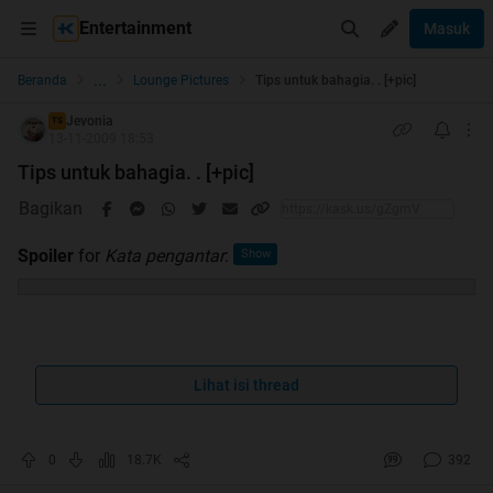
Entertainment
Masuk
...
Beranda
Lounge Pictures
Tips untuk bahagia. . [+pic]
Jevonia
TS
13-11-2009 18:53
Tips untuk bahagia. . [+pic]
Bagikan
Spoiler
for
Kata pengantar
:
Ini gw dapat dari email teman gw. . . jd kalo ada yg bilang
ini Repost, tolong cantumkan link nya biar jd bahan
Lihat isi thread
pembelajaran buat gw. .
0
18.7K
392
Langsung gan. .