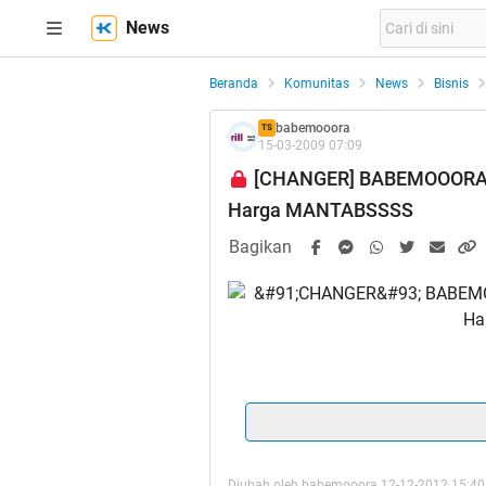
News
Beranda
Komunitas
News
Bisnis
babemooora
TS
15-03-2009 07:09
[CHANGER] BABEMOOORA - 
Harga MANTABSSSS
Bagikan
[url]www
Diubah oleh babemooora 12-12-2012 15:40