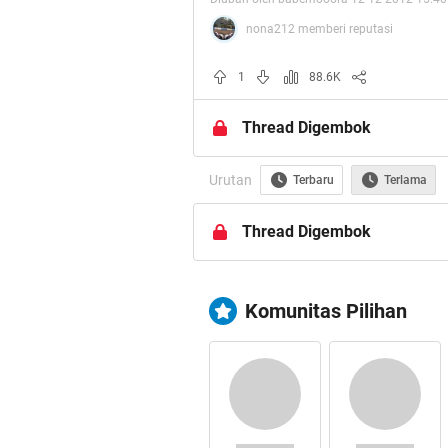
nona212 memberi reputasi
1
88.6K
Thread Digembok
KAMI SEDIA paypai JUGA
Urutan
Terbaru
Terlama
UNLIMITED
Stocks
:
Thread Digembok
10.400
Anda Beli
:
Komunitas Pilihan
Balance INSTAFOREX
UNLIMITED
Stocks
: