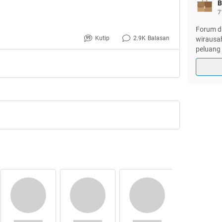
B
7
Forum di
Kutip
2.9K
Balasan
wirausah
peluang 