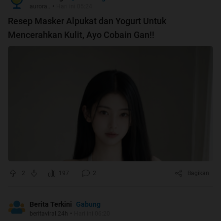
aurora..
•
Hari ini 05:24
Resep Masker Alpukat dan Yogurt Untuk
Mencerahkan Kulit, Ayo Cobain Gan!!
2
197
2
Bagikan
Gabung
Berita Terkini
beritaviral.24h
•
Hari ini 06:20