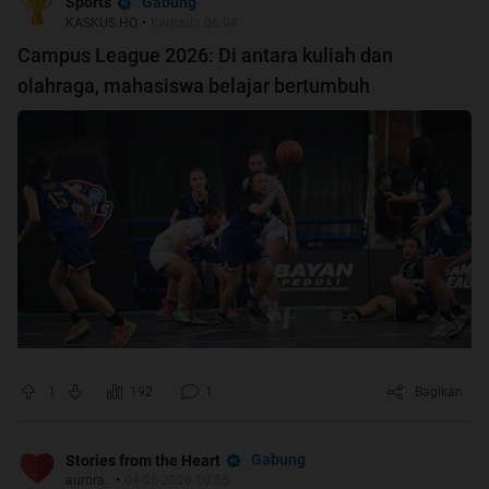
Gabung
Sports
KASKUS.HQ
•
Kemarin 06:04
Campus League 2026: Di antara kuliah dan
olahraga, mahasiswa belajar bertumbuh
1
192
1
Bagikan
Gabung
Stories from the Heart
aurora..
•
04-08-2026 10:55