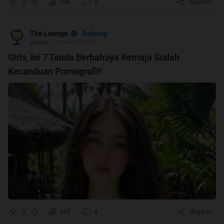
3
154
3
Bagikan
Gabung
The Lounge
aurora..
•
Kemarin 09:05
Girls, Ini 7 Tanda Berbahaya Remaja Sudah
Kecanduan Pornografi!!
3
449
4
Bagikan