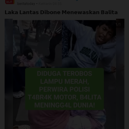
beritatoday
•
Kemarin 04:55
𝗟𝗮𝗸𝗮 𝗟𝗮𝗻𝘁𝗮𝘀 𝗗𝗶𝗯𝗼𝗻𝗲 𝗠𝗲𝗻𝗲𝘄𝗮𝘀𝗸𝗮𝗻 𝗕𝗮𝗹𝗶𝘁𝗮
1
/
1