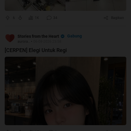
6
1K
34
Bagikan
Gabung
Stories from the Heart
aurora..
•
06-08-2026 23:58
[CERPEN] Elegi Untuk Regi