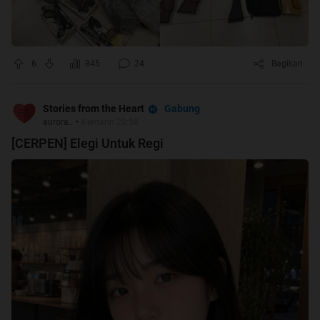
6
845
24
Bagikan
Gabung
Stories from the Heart
aurora..
•
Kemarin 23:58
[CERPEN] Elegi Untuk Regi