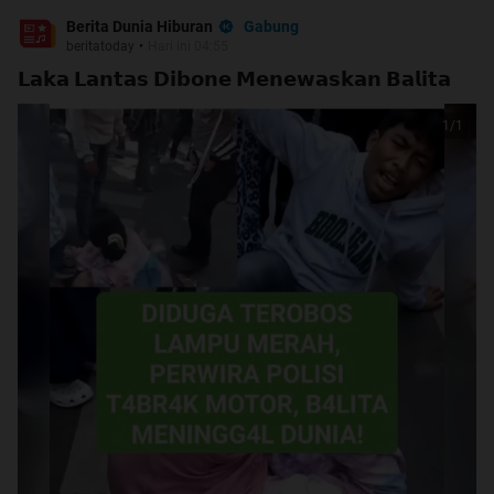
Gabung
Berita Dunia Hiburan
beritatoday
•
Hari ini 04:55
𝗟𝗮𝗸𝗮 𝗟𝗮𝗻𝘁𝗮𝘀 𝗗𝗶𝗯𝗼𝗻𝗲 𝗠𝗲𝗻𝗲𝘄𝗮𝘀𝗸𝗮𝗻 𝗕𝗮𝗹𝗶𝘁𝗮
1
/
1