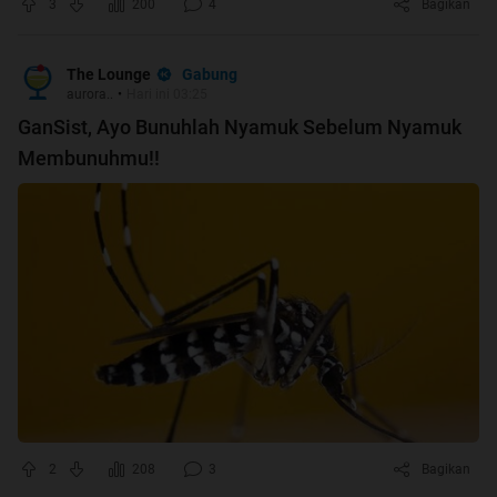
3
200
4
Bagikan
Gabung
The Lounge
aurora..
•
Hari ini 03:25
GanSist, Ayo Bunuhlah Nyamuk Sebelum Nyamuk
Membunuhmu!!
2
208
3
Bagikan