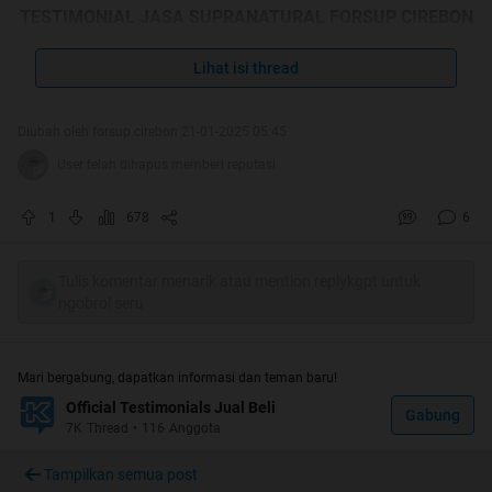
TESTIMONIAL JASA SUPRANATURAL FORSUP CIREBON
Lihat isi thread
Quote:
FORUM SUPRANATURAL CIREBON RAYA
Silahkan mampir ke thread kami di forsup bagi yang
Diubah oleh forsup.cirebon 21-01-2025 05:45
ingin bersilaturahmi dan sharing2 tentang supranatural
User telah dihapus memberi reputasi
1
678
6
Tulis komentar menarik atau mention replykgpt untuk
TESTIMONI OLD/RANGKUMAN LAMA
ngobrol seru
link Testi lama
Mari bergabung, dapatkan informasi dan teman baru!
Official Testimonials Jual Beli
Gabung
7K
Thread
•
116
Anggota
Tampilkan semua post