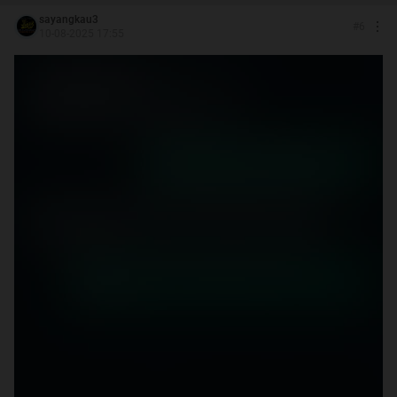
sayangkau3
#
6
10-08-2025 17:55