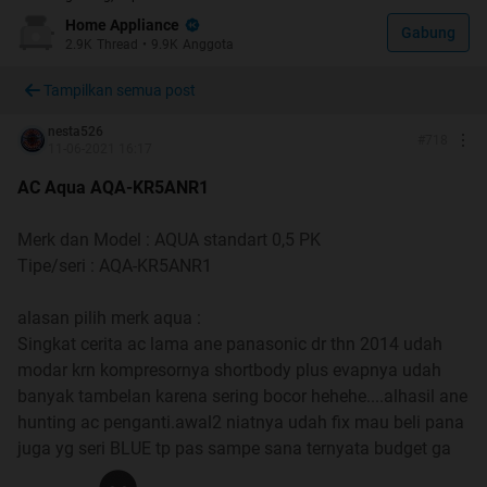
Namun tidak sedikit yang "terjebak" oleh rayuan sales dan
Home Appliance
marketing AC.
Gabung
2.9K
Thread
•
9.9K
Anggota
Di subforum Home Appliances, banyak Kaskuser yang
Tampilkan semua post
sudah saling berbagi dan sharing mengenai AC apa yang
terbaik untuk dimiliki dengan mempertimbangkan faktor:
nesta526
#
718
11-06-2021 16:17
budget, ukuran ruangan, fungsi/ kegunaan, dan juga after-
sales.
AC Aqua AQA-KR5ANR1
Merk dan Model : AQUA standart 0,5 PK
Tipe/seri : AQA-KR5ANR1
alasan pilih merk aqua :
Singkat cerita ac lama ane panasonic dr thn 2014 udah
modar krn kompresornya shortbody plus evapnya udah
banyak tambelan karena sering bocor hehehe....alhasil ane
Dan di thread ini, ane akan membantu merekap review-
hunting ac penganti.awal2 niatnya udah fix mau beli pana
review AC yang pernah dibagikan oleh para Kaskuser, baik
juga yg seri BLUE tp pas sampe sana ternyata budget ga
ulasan, testinomi, hingga komplain jika ada. Semoga