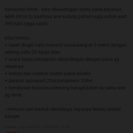
Simak AC Terbaik dan Hemat Listrik di
konsumsi listrik : kalo dibandingan sama pana,kayanya
Indonesia
lebih irit ini tp pastinya ane kurang paham juga.untuk watt
https://www.kaskus.co.id/thread/5d88...k-di-indonesia
390 kalo ngga salah
plus/minus :
+ cepet dingin kalo menurut ane,kurang dr 5 menit dengan
Quote:
setting suhu 26 kipas max
Index Review AC (berdasarkan brand):
+ suara kipas senyap,klo dibandingan dengan pana yg
Panasonic
-
sebelnya
Daikin
-
+ indoor dan outdoor sudah pakai bluefin
+ garansi sparepart 2thn,kompresor 10thn
Gree
-
+ hembusan kipasnya kenceng banget,kalah ac pana ane
LG
-
yg lama
Mitsubishi Electric
-
Mitsubishi Heavy Industries
-
- menurut ane bentuk remotenya kayanya terlalu simpel
banget
Sharp
-
Samsung
-
Diubah oleh nesta526 11-06-2021 16:26