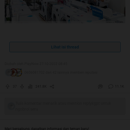
AC (alias Air Conditioner) sudah merupakan kebutuhan
sekunder di hampir setiap rumah di Indonesia. Iklim
Lihat isi thread
Indonesia yang panas karena berada di wilayah tropis,
menjadikan AC cukup dibutuhkan untuk membuat
Diubah oleh PlayNow 27-10-2022 08:45
ruangan adem dan nyaman.
0606081702 dan 42 lainnya memberi reputasi
Di Indonesia, ada puluhan brand AC dengan ratusan tipe
37
241.8K
11.1K
yang beredar maupun pernah beredar. Tidak ayal,
membuat banyak konsumen bingung akan apa AC yang
dibelinya.
Tulis komentar menarik atau mention replykgpt untuk
ngobrol seru
Konsumen kritis akan mencari tahu terlebih dahulu, baik di
internet, tanya ke teman, grup, komunitas, dan sebagainya.
Mari bergabung, dapatkan informasi dan teman baru!