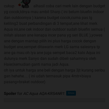
cukup
alhasil coba cari merk lain dengan budget
bermanfaat
yg cocok,tdnya mau ambil Sharp ( ini belum bluefin indoor
dan outdoornya ) karena budget cocok,cuma pas lg
keliling2 buat perbandingan di 3 tempat,ane lihat merk
Aqua ini,ane cek indoor dan outdoor sudah bluefin semua (
Quote:
inilah alasan ane kenapa incer pana yg seri BLUE ),yowes
ane dengan mantap pilih ini plus harga cocok dengan
Untuk tanya-tanya, konsultasi, dan berdiskusi seputar
budget ane,sempet ditawarin merk LG sama salesnya tp
AC, masuk ke sini:
ane ga mau.oh iya ane juga sempet baca2 kalo Aqua ini
dulunya merk Sanyo dan sudah dibeli sahamnya oleh
Lounge of AIR CONDITIONING (AC), FAN,
Haier,kemudian ganti nama jadi Aqua.
HEATING & VENTILATING SYSTEM
oh iya untuk harga ane beli dengan harga 3jt kurang seribu
https://kask.us/iGWKb
gan hehehe.... ( ini udah termasuk pipa 4mtr+biaya
pasang+braket outdoor)
Spoiler
for
AC Aqua AQA-KR5ANR1
:
Quote:
Untuk mengetahui brand-brand AC ternama, klik di sini: