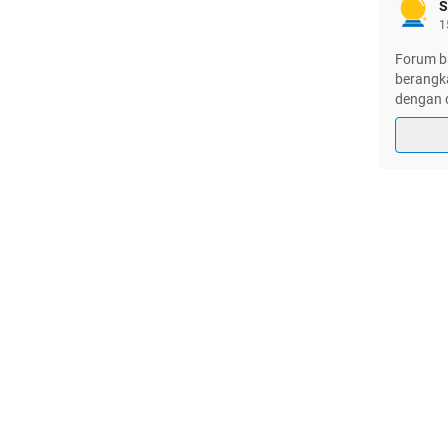
S
1
Forum b
berangk
dengan 