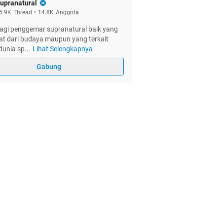
upranatural
5.9K
Thread
•
14.8K
Anggota
agi penggemar supranatural baik yang
at dari budaya maupun yang terkait
dunia sp
...
Lihat Selengkapnya
Gabung