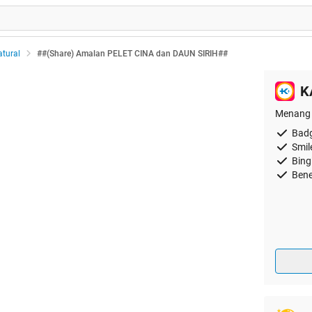
tural
##(Share) Amalan PELET CINA dan DAUN SIRIH##
K
Menang 
Badg
Smil
Bing
Bene