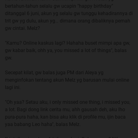
bertahun-tahun selalu gw ucapin "happy birthday"
ditanggal 6 juni, akun yg selalu gw tunggu kehadirannya di
trit gw yg dulu, akun yg… dimana orang dibaliknya pernah
gw cintai. Melz?
"Kamu? Online kaskus lagi? Hahaha buset mimpi apa gw,
gw kabar baik, ohh ya, you missed a lot of things", balas
gw.
Secepat kilat, gw balas juga PM dari Aleya yg
menginfokan tentang akun Melz yg barusan mulai online
lagi ini.
"Oh yaa? Setau aku, i only missed one thing, i missed you,
a lot. Bagi dong link cerita mu, ahh gausah deh, aku lho
pura-pura haha, kan bisa aku klik di profile mu, ijin baca
yaa babang Leo haha", balas Melz.