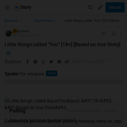
Story
Masuk
...
Beranda
Stories from the Heart
Little things called "You" [18+] [Based on true Story]
exoluris
TS
26-05-2020 07:20
Little things called "You" [18+] [Based on true Story]
Bagikan
Spoiler
for
sinopsis
:
Polling
Poll ini sudah ditutup. - 37 suara
Apa yang kalian suka dari trit ini?
Sebenernya gw udah pernah posting tentang cerita ini, tapi