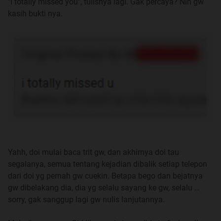
"I totally missed you", tulisnya lagi. Gak percaya? Nih gw
kasih bukti nya.
Yahh, doi mulai baca trit gw, dan akhirnya doi tau
segalanya, semua tentang kejadian dibalik setiap telepon
dari doi yg pernah gw cuekin. Betapa bego dan bejatnya
gw dibelakang dia, dia yg selalu sayang ke gw, selalu …
sorry, gak sanggup lagi gw nulis lanjutannya.