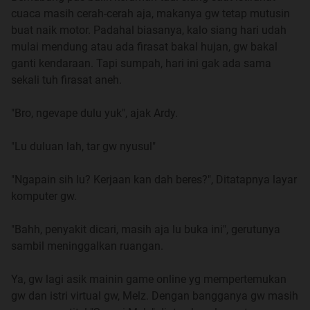
satunya gak ada cerita awal lu ketemu?
cuaca masih cerah-cerah aja, makanya gw tetap mutusin
A : F.Y.I, ini bukan prime id gw, dan cerita yg pertama itu
buat naik motor. Padahal biasanya, kalo siang hari udah
gw posting pakai prime id gw, ingat,
penasaran boleh,
mulai mendung atau ada firasat bakal hujan, gw bakal
kepo jangan
.
ganti kendaraan. Tapi sumpah, hari ini gak ada sama
sekali tuh firasat aneh.
Belakangan dapet PM isinya begini
Q : Bang, Aleya itu bukannya nama 'anak' lu yaa?
"Bro, ngevape dulu yuk", ajak Ardy.
Hubungannya sama teman lu yg namanya sama apa?
A : Well, selamat berarti lu udah nemuin trit gw yg pake
"Lu duluan lah, tar gw nyusul"
prime id, emang bener itu nama real dari hasil
kecelakaan gw, tapi berhubung si Aul ehh Aleya
"Ngapain sih lu? Kerjaan kan dah beres?", Ditatapnya layar
pengen pake nama itu buat nama samarannya, jadi gw
komputer gw.
kasih lahh nama itu buat dia pake
"Bahh, penyakit dicari, masih aja lu buka ini", gerutunya
sambil meninggalkan ruangan.
Spoiler
for
index
:
Ya, gw lagi asik mainin game online yg mempertemukan
gw dan istri virtual gw, Melz. Dengan bangganya gw masih