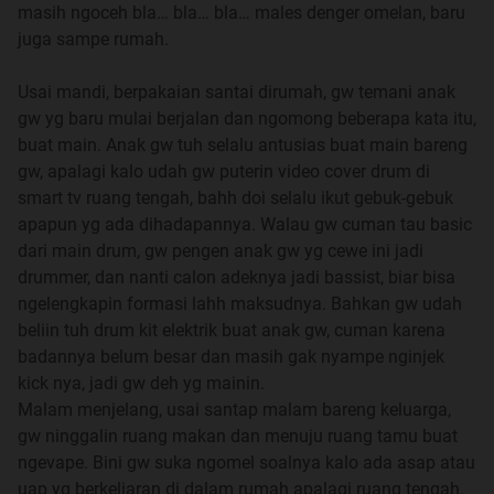
masih ngoceh bla… bla… bla… males denger omelan, baru
juga sampe rumah.
Usai mandi, berpakaian santai dirumah, gw temani anak
gw yg baru mulai berjalan dan ngomong beberapa kata itu,
buat main. Anak gw tuh selalu antusias buat main bareng
gw, apalagi kalo udah gw puterin video cover drum di
smart tv ruang tengah, bahh doi selalu ikut gebuk-gebuk
apapun yg ada dihadapannya. Walau gw cuman tau basic
dari main drum, gw pengen anak gw yg cewe ini jadi
drummer, dan nanti calon adeknya jadi bassist, biar bisa
ngelengkapin formasi lahh maksudnya. Bahkan gw udah
beliin tuh drum kit elektrik buat anak gw, cuman karena
badannya belum besar dan masih gak nyampe nginjek
kick nya, jadi gw deh yg mainin.
Malam menjelang, usai santap malam bareng keluarga,
gw ninggalin ruang makan dan menuju ruang tamu buat
ngevape. Bini gw suka ngomel soalnya kalo ada asap atau
uap yg berkeliaran di dalam rumah apalagi ruang tengah.