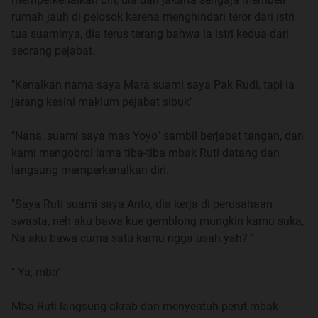
rumah jauh di pelosok karena menghindari teror dari istri
" Besok kita kebidan, mungkin pengaruh kamu habis
tua suaminya, dia terus terang bahwa ia istri kedua dari
jatuh dek, ya sudah sholat dulu mas sudah bikinin kamu
seorang pejabat.
susu, kita sarapan nasi goreng mas yang bikinin"
"Kenalkan nama saya Mara suami saya Pak Rudi, tapi ia
Aku mengembuskan nafas, membuang semua
jarang kesini maklum pejabat sibuk"
prasangka buruk semoga tidak terjadi apa-apa dengan
janin yang kukandung. Berdoa minta perlindungan sama
"Nana, suami saya mas Yoyo" sambil berjabat tangan, dan
pemilik segala kehidupan.
kami mengobrol lama tiba-tiba mbak Ruti datang dan
langsung memperkenalkan diri.
Quote:
"Saya Ruti suami saya Anto, dia kerja di perusahaan
swasta, neh aku bawa kue gemblong mungkin kamu suka,
Na aku bawa cuma satu kamu ngga usah yah? "
" Ya, mba"
Mba Ruti langsung akrab dan menyentuh perut mbak