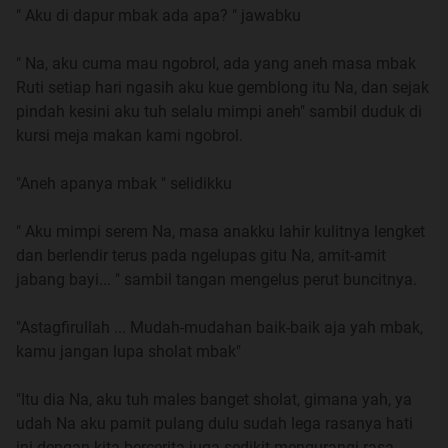
https://www.kaskus.co.id/show_post/5...208425662faf76
" Aku di dapur mbak ada apa? " jawabku
Part 6
" Na, aku cuma mau ngobrol, ada yang aneh masa mbak
https://www.kaskus.co.id/show_post/5...7e9341ba6961a9
Ruti setiap hari ngasih aku kue gemblong itu Na, dan sejak
pindah kesini aku tuh selalu mimpi aneh" sambil duduk di
Part 7
kursi meja makan kami ngobrol.
https://www.kaskus.co.id/show_post/5...cad70c604f9b3d
"Aneh apanya mbak " selidikku
Part 8
https://www.kaskus.co.id/show_post/5...d4953577527632
" Aku mimpi serem Na, masa anakku lahir kulitnya lengket
dan berlendir terus pada ngelupas gitu Na, amit-amit
Part 9
jabang bayi... " sambil tangan mengelus perut buncitnya.
https://www.kaskus.co.id/show_post/5...ab25119058baff
"Astagfirullah ... Mudah-mudahan baik-baik aja yah mbak,
Part 10
kamu jangan lupa sholat mbak"
https://www.kaskus.co.id/show_post/5...77a9317f2a4fa6
"Itu dia Na, aku tuh males banget sholat, gimana yah, ya
Part 11
udah Na aku pamit pulang dulu sudah lega rasanya hati
https://www.kaskus.co.id/show_post/5...d2954beb0b741c
ini dengan kita bercerita juga sedikit mengurangi rasa