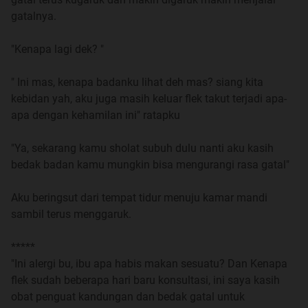
buat obat katanya, terus kakinya terkilir minta tolong
gatalnya.
sama aku, akhirnya kami jatuh berdua, anehnya pas
jalan lagi kaki dia ga apa-apa tuh mas"
"Kenapa lagi dek? "
"Ya sudah besok-besok lebih hati-hati kamu dek, lagi
" Ini mas, kenapa badanku lihat deh mas? siang kita
hamil loh takutnya kenapa-napa"
kebidan yah, aku juga masih keluar flek takut terjadi apa-
apa dengan kehamilan ini" ratapku
"Mudah-mudahan ngga papa mas, ayo tidur" ajakku.
"Ya, sekarang kamu sholat subuh dulu nanti aku kasih
Aku berusaha membuka mata, ketika ada seseorang
bedak badan kamu mungkin bisa mengurangi rasa gatal"
yang berusaha memegang perut ini, rasanya sakit
seperti diremas dan ditusuk dengan kuku jari yang
Aku beringsut dari tempat tidur menuju kamar mandi
panjang.
sambil terus menggaruk.
Ketika berhasil membuka mata kulihat seorang nenek
*****
tua berlalu dari hadapanku, kulihat rambut yang sudah
"Ini alergi bu, ibu apa habis makan sesuatu? Dan Kenapa
hampir putih semua panjang terurai dan dia sedikit
flek sudah beberapa hari baru konsultasi, ini saya kasih
bungkuk, memakai kebaya hijau dan kain jarik. Aku
obat penguat kandungan dan bedak gatal untuk
kenapa tidur di dipan ini dan ini tempat apa? Seperti