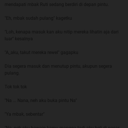
mendapati mbak Ruti sedang berdiri di depan pintu.
Akhirnya, dengan perasaan takut aku menghampiri, dan
membantu dia untuk berjalan.
"Eh, mbak sudah pulang" kagetku
Brukk...
"Loh, kenapa masuk kan aku nitip mereka lihatin aja dari
luar" kesalnya
Kami jatuh berdua, aku merasa mbak Ruti sengaja
membuatku jatuh, tapi kutepis jauh-jauh prasangka
"A_aku, takut mereka rewel" gagapku
buruk itu, kami tetangga samping rumah ngga mungkin
dia tega.
Dia segera masuk dan menutup pintu, akupun segera
pulang.
"Aduh, maaf yah jadi kamu ikutan jatuh" dengan wajah
memelas.
Tok tok tok
"Ngga apa-apa mbak, tolong bantu aku bangun mbak"
"Na ... Nana, neh aku buka pintu Na"
pintaku.
"Ya mbak, sebentar"
Dia membantuku berdiri, dan kami jalan melanjutkan
perjalanan menuju rumah kulirik sekilas kakinya baik-
"Na, neh aku bawain kamu mangga tadi aku beli di pasar