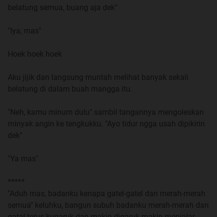
belatung semua, buang aja dek"
"Ada-ada aja kamu, ya udah tidur"
"Iya, mas"
Dia membetulkan dasterku yang tersingkap, "Dek, ini
Hoek hoek hoek
paha kamu kenapa pada biru?" tanyanya.
Aku jijik dan langsung muntah melihat banyak sekali
"Mana?... Astagfirullah, ini kenapa mas? " aku balik
belatung di dalam buah mangga itu.
bertanya.
"Neh, kamu minum dulu" sambil tangannya mengoleskan
" Lah, kok tanya aku! Sakit ngga? "
minyak angin ke tengkukku. "Ayo tidur ngga usah dipikirin
dek"
" Ngga sih, apa karena aku jatuh tadi yah? " lirihku.
"Ya mas"
" Kamu jatuh di mana? Kok bisa jatuh?... Hati-hati kamu
dek! Sini coba mas kasih balsem mungkin besok baikan"
*****
"Aduh mas, badanku kenapa gatel-gatel dan merah-merah
"Tadi sore, waktu turun dari angkot ketemu mbak Ruti,
semua" keluhku, bangun subuh badanku merah-merah dan
kami jalan bareng, eh mbak Ruti berhenti nyari rumput
gatal terus kugaruk dan makin digaruk makin menjalar