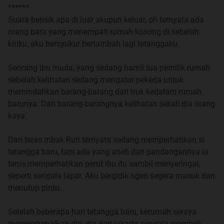
******
Suara berisik apa di luar akupun keluar, oh ternyata ada
"Istigfar dek, aku ambilkan minum dulu"
orang baru yang menempati rumah kosong di sebelah
kiriku, aku bersyukur bertambah lagi tetanggaku.
Mas Yoyo kedapur, dan ia kembali kekamar memberiku
segelas air, akupun meminumnya dan kembali tidur.
Seorang ibu muda, yang sedang hamil tua pemilik rumah
sebelah kelihatan sedang mengatur pekerja untuk
Hari sudah subuh, aku bangun kulihat samping tempat
memindahkan barang-barang dari truk kedalam rumah
tidur mas Yoyo tidak ada mungkin dia sedang salat, aku
barunya. Dari barang-barangnya kelihatan sekali dia orang
menuju kekamar mandi mengambil wudhu dan
kaya.
alangkah kagetnya ada bercak merah di celana
dalamku.
Dari teras mbak Ruti ternyata sedang memperhatikan si
tetangga baru, tapi ada yang aneh dari pandangannya ia
"Mas Yoyo" teriakku
terus memperhatikan perut ibu itu sambil menyeringai,
seperti serigala lapar. Aku bergidik ngeri segera masuk dan
"Ada apa Dek? " ia menghampiriku yang selesai wudhu.
menutup pintu.
" Ini mas, kok ada bercak darah di celana dalamku
Setelah beberapa hari tetangga baru, kerumah seraya
kenapa yah mas? "
memperkenalkan diri, dia dari jakarta sengaja membeli