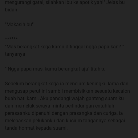
mengurangi gatal, silahkan ibu ke apotik yah!" Jelas bu
gubuk, sekeliling kulihat tembok dari bambu yang di
bidan
anyam dan gentengnya daun tebu yang kering.
Terdengar suara gesekan pohon bambu yang tertiup
"Makasih bu"
angin, dan kucuran air dari dari mata air yang jatuh
menimpa ember yang penuh menambah suara air makin
******
kentara.
"Mas berangkat kerja kamu ditinggal ngga papa kan? "
tanyanya
Dan di mana mas Yoyo, kenapa aku ada disini, mencoba
bangun tapi rasanya berat, aku paksakan. Ketika
" Ngga papa mas, kamu berangkat aja" titahku
berhasil duduk kulihat banyak darah di kain yang aku
pake.
Sebelum berangkat kerja ia mencium keningku lama dan
mengusap perut ini sambil membisikkan sesuatu kecalon
"Ahhhhhh" aku teriak "Mas... Tolong aku" aku menangis
buah hati kami. Aku pandangi wajah ganteng suamiku
terus menangis mencoba memanggil nama mas Yoyo.
dan memeluk seraya minta perlindungan entahlah
perasaanku dipenuhi dengan prasangka dan curiga, ia
"Dek, kamu kenapa bangun! " sambil ia menepuk-nepuk
melepaskan pelukanku dan kucium tangannya sebagai
pipiku
tanda hormat kepada suami.
" Mas, aku mimpi aneh"