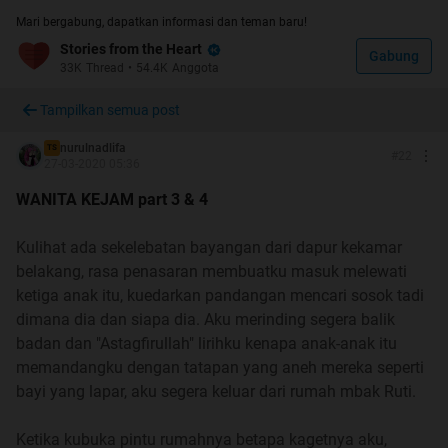
nyampe sini"
Mari bergabung, dapatkan informasi dan teman baru!
Stories from the Heart
Gabung
"Eh, tunggu sebentar aku mau nyari rumput itu buat
33K
Thread
•
54.4K
Anggota
obat"
Tampilkan semua post
Jalan yang kami lalui menuju tempat tinggal kami,
nurulnadlifa
TS
banyak lahan kosong yang ditumbuhi ilalang, bahkan
#
22
27-03-2020 05:36
ilalang itu lebih tinggi dari manusia. Kalau diperhatikan
WANITA KEJAM part 3 & 4
lebih seksama di tengah ilalang itu ada semacam
bangunan yang separoh atapnya sudah roboh.
Kulihat ada sekelebatan bayangan dari dapur kekamar
belakang, rasa penasaran membuatku masuk melewati
Tiba-tiba mba Ruti memanggilku seraya minta tolong,
ketiga anak itu, kuedarkan pandangan mencari sosok tadi
aku takut jika mrnghampirinya hari sudah menjelang
dimana dia dan siapa dia. Aku merinding segera balik
maghrib, dan tempat itu sepertinya angker. Aku sedang
badan dan "Astagfirullah" lirihku kenapa anak-anak itu
hamil muda diliputi gundah, dia terus memanggilku
memandangku dengan tatapan yang aneh mereka seperti
minta tolong.
bayi yang lapar, aku segera keluar dari rumah mbak Ruti.
"Na, tolong kakiku kekilir"
Ketika kubuka pintu rumahnya betapa kagetnya aku,