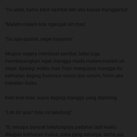
waktu pulang dari rumahnya dia memaksaku untuk
"Ya udah, kamu bikin sambel deh aku kupas mangganya"
menerima pemberiannya.
Selesai makan, kami duduk sambil nonton televisi dan
"Malem-malem kok ngerujak sih mas"
berbincang.
"Ga apa-apalah, seger kayanya"
"Mas, ayo tidur aku capek" ajakku
Akupun segera membuat sambal, betul juga
"Ayo, kamu tuh sudah jangan maen mulu, dirumah aja"
membayangkan rujak mangga muda malam-malam uh
titahnya
seger. Apalagi waktu mas Yoyo mengupas mangga itu
kelihatan daging buahnya mulus dan ranum, hmm aku
"Aku bosan mas, di sini masih sepi tetangga juga mereka
menelan liurku.
pada sibuk" rengekku.
Kres kres kres, suara daging mangga yang dipotong.
"Ada mbak Ruti, diakan ngga kerja, dari pada bosan
maen kerumahnya"
"Loh ini apa? mas ini belatung"
"Engga tahu mas, aku merasa dia sibuk anak-anaknya
"Ih, kenapa banyak belatungnya padahal tadi waktu
juga sering ditinggal, dan pandangannya juga aneh, aku
dikupas kelihatan mulus, coba yang satunya, sama aja
merasa tidak nyaman kalau di dekatnya"