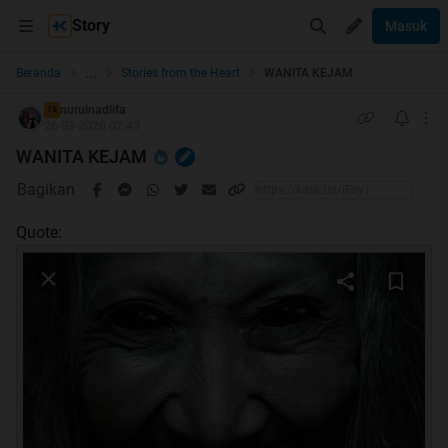
Story
Masuk
...
Beranda
Stories from the Heart
WANITA KEJAM
nurulnadlifa
TS
26-03-2020 02:49
WANITA KEJAM
Bagikan
Quote: