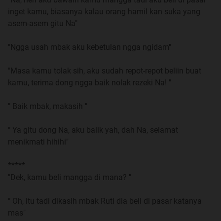
baik saja.
inget kamu, biasanya kalau orang hamil kan suka yang
asem-asem gitu Na"
Sampai di rumah, kubuka pintu dan langsung menuju
kamar mandi. Untuk membersihkan badan, selesai
"Ngga usah mbak aku kebetulan ngga ngidam"
mandi terdengar suara adzan dari perumahan seberang,
di tempat tinggalku masih sedikit penduduknya jadi
"Masa kamu tolak sih, aku sudah repot-repot beliin buat
belum punya mushola sendiri.
kamu, terima dong ngga baik nolak rezeki Na! "
Suamiku belum pulang juga mungkin lembur, Aku Nana
" Baik mbak, makasih "
wanita umur 20 tahun baru menikah dua tahun dengan
mas Yoyo yang berumur 22 tahun dia bekerja di
" Ya gitu dong Na, aku balik yah, dah Na, selamat
perusahaan sebagai karyawan produksi. Kami
menikmati hihihi"
memutuskan untuk mencari rumah kredit yang murah
dengan resiko berada di pelosok kampung jauh dari
*****
keramaian.
"Dek, kamu beli mangga di mana? "
Bada isya, mas Yoyo baru pulang dia langsung menuju
" Oh, itu tadi dikasih mbak Ruti dia beli di pasar katanya
kamar mandi untuk membersihkan badannya, aku
mas"
menyiapkan makan malam pemberian dari kakakku,