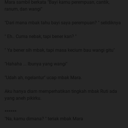
Mara sambil berkata "Bayi kamu perempuan, cantik,
ranum, dan wangi"
"Dari mana mbak tahu bayi saya perempuan? " selidiknya
" Eh.. Cuma nebak, tapi bener kan? "
Fotonya nyomot di google pny nenek gayung.
" Ya bener sih mbak, tapi masa kecium bau wangi gitu"
Part 2
"Hahaha ... Ibunya yang wangi"
https://www.kaskus.co.id/show_post/5...d19556fd0e0ef4
"Udah ah, ngelantur" ucap mbak Mara.
Part 3
https://www.kaskus.co.id/show_post/5...d49546d51ea32f
Aku hanya diam memperhatikan tingkah mbak Ruti ada
yang aneh pikirku.
Part 4
https://www.kaskus.co.id/show_post/5...9d0f779709edc5
******
"Na, kamu dimana? " teriak mbak Mara
Part 5