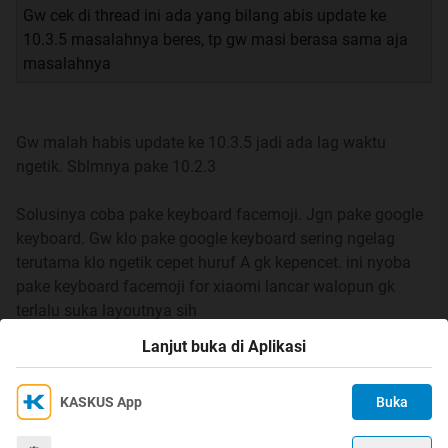
Gw cek di thread ini ada yang bilang abis update ke
10.3.5 masalahnya beres, tp gw masi berasa sama aja
masalahnya
Gw malah habis update ke 10.3.5 jadi ada lag waktu
ngetik. Sblmnya pake 10.2.3
Solusinya coba pake keyboard facemoji. Jgn pake google
keyboard. Gw klo pake google keyboard sering ngelag
terutama klo ngetik cepet huruf A gk kepencet. ini nyoba
pake keyboard facemoji for xiaomi lancar walopun gk
terlalu suka layoutnya sih
Lanjut buka di Aplikasi
0
KASKUS App
Buka
Ikuti KASKUS di
Kami menggunakan Cookies
Dengan terus mengakses situs ini dan mengklik tombol