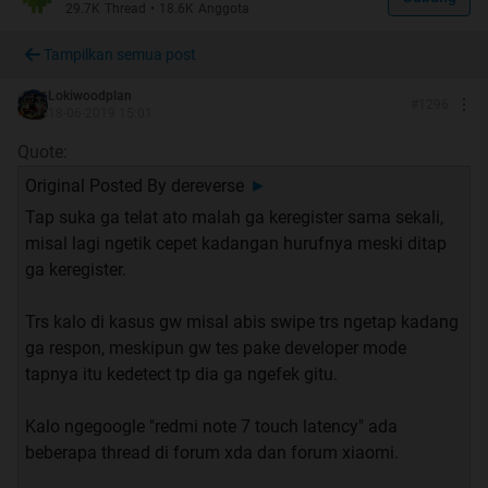
29.7K
Thread
•
18.6K
Anggota
Spoiler
for
Keluhan User
:
Tampilkan semua post
Lokiwoodplan
#
1296
18-06-2019 15:01
Spoiler
for
Custom Rom, Oprek, Do With Your Own Risk -
Segala Resiko Tanggung Sendiri
:
Quote:
Original Posted By
dereverse
►
Tap suka ga telat ato malah ga keregister sama sekali,
misal lagi ngetik cepet kadangan hurufnya meski ditap
Apa yang perlu ditambahkan, diubah karena
ga keregister.
kesalahan informasi silahkan tulis komentar.
Trs kalo di kasus gw misal abis swipe trs ngetap kadang
ga respon, meskipun gw tes pake developer mode
tapnya itu kedetect tp dia ga ngefek gitu.
Kalo ngegoogle "redmi note 7 touch latency" ada
beberapa thread di forum xda dan forum xiaomi.