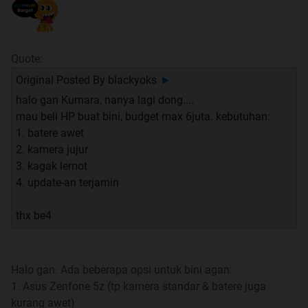
dimaksud, lebih baik bisa langsung bertanya ke thread
handheld yang sudah tersedia. listnya bisa dilihat
di sini
Quote:
GENERAL RULES FOR SUBFORUM ANDROID & TABLET
Original Posted By
blackyoks
►
CORNER
halo gan Kumara, nanya lagi dong....
mau beli HP buat bini, budget max 6juta. kebutuhan:
Quote:
1. batere awet
Exclamation Rules Handphone & Tablet Corner
2. kamera jujur
3. kagak lemot
1. Gunakan fasilitas search sebelum posting.
4. update-an terjamin
Gunakan fasilitas search untuk mencari jawaban atas
thx be4
masalah Anda, topik diskusi atau berita.
Anda akan mendapat jawaban yang lebih cepat untuk
Halo gan. Ada beberapa opsi untuk bini agan:
permasalahan Anda bila Anda bergabung di lounge
1. Asus Zenfone 5z (tp kamera standar & batere juga
tempat diskusi yang sesuai dengan hp Anda.
kurang awet)