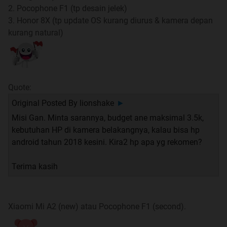
2. Pocophone F1 (tp desain jelek)
2. Bahasa didalam HP&Tablet Corner
3. Honor 8X (tp update OS kurang diurus & kamera depan
kurang natural)
Gunakan bahasa Indonesia yang sopan. Berhati-hati
menggunakan kata-kata dalam berdiskusi karena apa
yang diri sendiri anggap baik dan sopan mungkin
memiliki arti lain bagi rekan dari daerah atas ras lain.
Quote:
Toleransi dari kedua belah pihak, pembaca dan penulis,
Original Posted By
lionshake
►
sangat diharapkan karena kata-kata tidak memiliki
Misi Gan. Minta sarannya, budget ane maksimal 3.5k,
intonasi dan salah penempatan tanda baca bisa berarti
kebutuhan HP di kamera belakangnya, kalau bisa hp
lain bagi yang membaca.
android tahun 2018 kesini. Kira2 hp apa yg rekomen?
3. Pornografi
Terima kasih
Forum HP & Tablet adalah bukan tempat untuk
berdiskusi atau memposting segala hal yang berkaitan
dengan pornografi baik berupa gambar, suara, video dan
Xiaomi Mi A2 (new) atau Pocophone F1 (second).
segala macamnya yang memperlihatkan tubuh