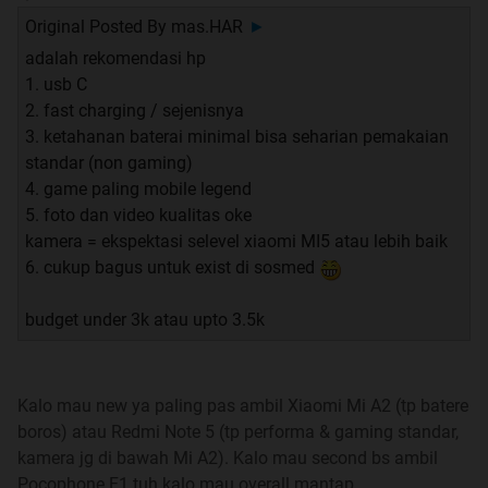
Original Posted By
mas.HAR
►
Di sini tempatnya untuk bertanya jawab dan
adalah rekomendasi hp
konsultasi sebelum memilih android yang agan perlukan
1. usb C
2. fast charging / sejenisnya
3. ketahanan baterai minimal bisa seharian pemakaian
Jika ingin berkonsultasi dengan menyertakan OS
standar (non gaming)
selain Android bisa
ke sini
. Jika ingin berkonsultasi
4. game paling mobile legend
tentang powerbank bisa
ke sini
, atau mifi/portable wifi
5. foto dan video kualitas oke
kamera = ekspektasi selevel xiaomi MI5 atau lebih baik
silakan
ke sini
.
6. cukup bagus untuk exist di sosmed
klik link dibawah ini untuk ke grup FB Official Kaskus
budget under 3k atau upto 3.5k
Android:
https://www.facebook.com/groups/272651219513516/
Kalo mau new ya paling pas ambil Xiaomi Mi A2 (tp batere
Credit to TS terdahulu
boros) atau Redmi Note 5 (tp performa & gaming standar,
phoenix137
kamera jg di bawah Mi A2). Kalo mau second bs ambil
Pocophone F1 tuh kalo mau overall mantap.
Untuk TS saat ini adalah ID bersama yang diurus oleh