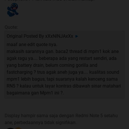
beberapa kontributor:
1.
K.U.M.A.R.A
2.
indeksandroid
Quote:
Jika ada yang ingin mengajukan diri sebagai kontributor
Original Posted By
xXxNINJAxXx
►
untuk membantu menjawab dan merapikan page 1 dapat
maaf ane edit quote nya.
menghubungi kontributor yang masih aktif di atas.
makasih sarannya gan. baca2 thread di mpm1 kok ane
Jika ada yang mereview atau mengkomparasikan HH yg
agak ragu ya.... beberapa ada yang restart sendiri, ada
pernah digunakan dan ingin review komparasinya
yang battery drain, belum corning gorilla and
dipajang di page 1 juga dapat menghubungi kontributor
fastcharging ? trus agak aneh juga ya.... kualitas sound
yang masih aktif di atas.
mpm1 lebih bagus, tapi suaranya kalah kenceng sama
RN5 ? kalau untuk layar kontras dibawah sinar matahari
Note:
bagaimana gan Mpm1 ini ?.
- DI SINI TEMPAT UNTUK KONSULTASI, MEMBERIKAN
MASUKAN DAN MEREWIEW ANDROID YANG AGAN
PERLUKAN BUKAN UNTUK AJANG JUALAN APALAGI
Display hampir sama saja dengan Redmi Note 5 setahu
UNTUK FANBOY
ane, perbedaannya tidak signifikan.
- jika pertanyaannya bersifat spesifik ke handheld yang