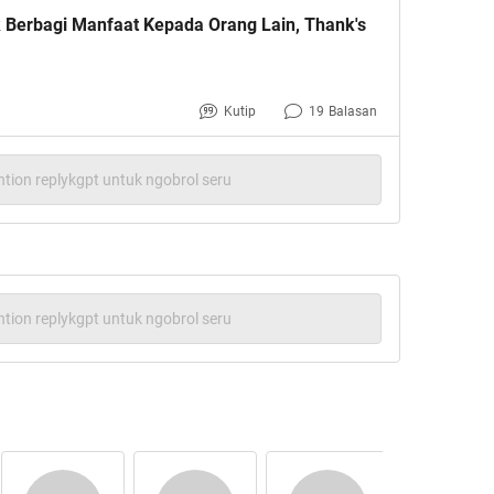
k Berbagi Manfaat Kepada Orang Lain, Thank's
Kutip
19
Balasan
tion replykgpt untuk ngobrol seru
tion replykgpt untuk ngobrol seru