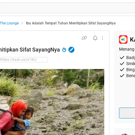
US
The Lounge
Ibu Adalah Tempat Tuhan Menitipkan Sifat SayangNya
K
itipkan Sifat SayangNya
Menang 
Badg
Smil
Bing
Bene