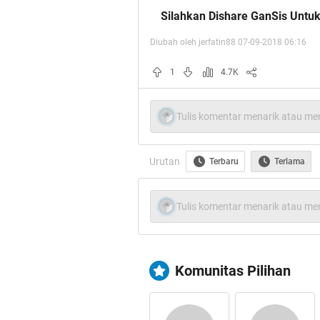
Silahkan Dishare GanSis Untu
Diubah oleh jerfatin88 07-09-2018 06:16
1
4.7K
Tulis komentar menarik atau men
Urutan
Terbaru
Terlama
Tulis komentar menarik atau men
Komunitas Pilihan