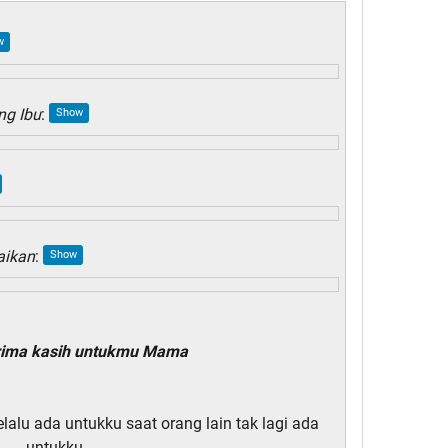
ng Ibu
:
aikan
:
rima kasih untukmu Mama
lu ada untukku saat orang lain tak lagi ada
untukku