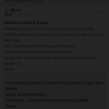
Tampilkan semua post
afkzz
TS
#
88
30-03-2018 08:37
Daftarkan Guild di thread
System Requirements
Dikarenakan game ini dikit lagi launch dan pasti nya
pengen memainkan game ini mau masuk ke sebuah guild
Spoiler
for
System Requirements
:
nanti nya
atau menyaring informasi sesama pemain
ane membuka jaringan komunitas disini
Syarat biar komunitas agan di pajang di depan cek di
Gameplay
bawah ini
Quote:
Spoiler
for
Gameplay
:
komunitas/guild harus memiliki topik game Dragon Nest
Mobile
Offical Video Preview In Game
Nama Guild/Komunitas:
Link Group : Facebook/Discord/dll (harus LINK!)
Spoiler
for
Video official
:
Server: