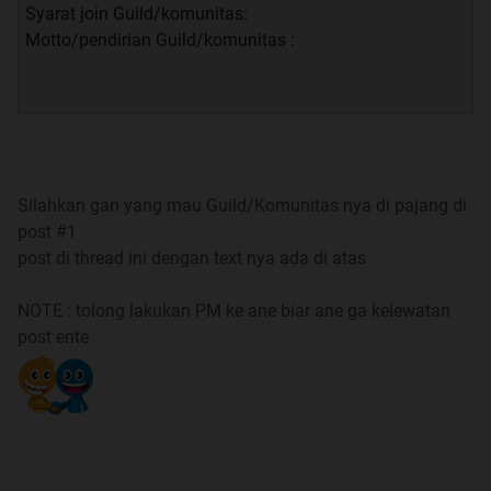
Syarat join Guild/komunitas:
Motto/pendirian Guild/komunitas :
GUILD
Spoiler
for
Guild
:
Silahkan gan yang mau Guild/Komunitas nya di pajang di
post #1
sedikit tips guide dari akang
not.allowence
post di thread ini dengan text nya ada di atas
Spoiler
for
tips
:
NOTE : tolong lakukan PM ke ane biar ane ga kelewatan
post ente
Client Download
Spoiler
for
Client Download
: