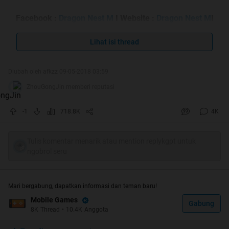
Facebook :
Dragon Nest M
I Website :
Dragon Nest M
I
Bahasa : Indonesia I Publisher : SiamGame
Lihat isi thread
Rules
Diubah oleh afkzz 09-05-2018 03:59
ZhouGongJin memberi reputasi
-1
718.8K
4K
Tulis komentar menarik atau mention replykgpt untuk
ngobrol seru
Mari bergabung, dapatkan informasi dan teman baru!
Mobile Games
Gabung
8K
Thread
•
10.4K
Anggota