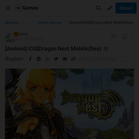
Games
Masuk
...
Beranda
Mobile Games
[Android/iOS]Dragon Nest Mobile(Sea)
afkzz
TS
24-02-2018 03:42
[Android/iOS]Dragon Nest Mobile(Sea)
Bagikan