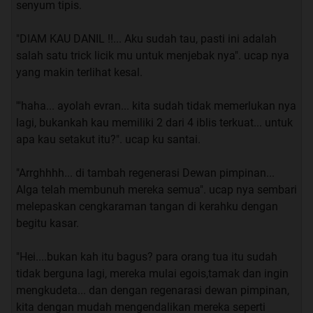
saya, langsung saja kita mulai cerita nya
senyum tipis.
"DIAM KAU DANIL !!... Aku sudah tau, pasti ini adalah
salah satu trick licik mu untuk menjebak nya". ucap nya
INDEX EPISODE SAYA PINDAHKAN DI BAWAH
yang makin terlihat kesal.
'"haha... ayolah evran... kita sudah tidak memerlukan nya
lagi, bukankah kau memiliki 2 dari 4 iblis terkuat... untuk
Quote:
apa kau setakut itu?". ucap ku santai.
PART 1 : Mahasiswi Pindahan
"Arrghhhh... di tambah regenerasi Dewan pimpinan...
Alga telah membunuh mereka semua". ucap nya sembari
“bosan”. ucap ku sambil menghela nafas.
melepaskan cengkaraman tangan di kerahku dengan
begitu kasar.
Aku sedang duduk di dalam kelas sambil memutar -
mutar pulpen, sebenarnya aku sedang ada kelas, namun
"Hei....bukan kah itu bagus? para orang tua itu sudah
aku sangat malas untuk memperhatikan apa yang
tidak berguna lagi, mereka mulai egois,tamak dan ingin
dosen ku terangkan, bukan karna aku malas dalam
mengkudeta... dan dengan regenarasi dewan pimpinan,
belajar, hanya saja 80-90% yang dosen ku terangkan
kita dengan mudah mengendalikan mereka seperti
sudah pernah ku baca di buku. Ku akui aku memanglah