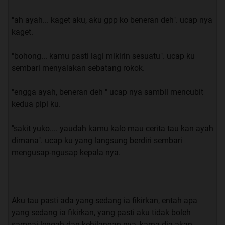
"ah ayah... kaget aku, aku gpp ko beneran deh". ucap nya
“lagi bosen aja nyokap lagi keluar kota 5 hari, bantuin
kaget.
nikahan sepupu, terus belom belanja buku-buku lagi”.
jawab ku.
"bohong... kamu pasti lagi mikirin sesuatu". ucap ku
sembari menyalakan sebatang rokok.
“jadi… kamu hanya memanfaat kan aku untuk mengisi
waktu bosan mu,,, Jahat”. Ucap Firman dengan tujuan
"engga ayah, beneran deh " ucap nya sambil mencubit
meledek.
kedua pipi ku.
“Yaudah kita berdua aja Rom”. saut Alfian.
"sakit yuko.... yaudah kamu kalo mau cerita tau kan ayah
dimana". ucap ku yang langsung berdiri sembari
“ehh jangan, ntar aku gimana, masa bengang-bengong
mengusap-ngusap kepala nya.
lagi di kosan, mana lagi gak ada kuota”. Saut Firman.
“hahaha sabar ya man.” Saut ku.
Aku tau pasti ada yang sedang ia fikirkan, entah apa
Kami pun berbincang - Bincang sambil menyantap
yang sedang ia fikirkan, yang pasti aku tidak boleh
makan siang kami, sampai akhir nya Firman
sampai lengah dan kehilangan nya, karna dia akan