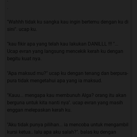
sahabat saya, dan beliau adalah seorang wanita dan
.
sebut saja beliau Yuko.
B.Dan cerita ini akan mengambil sudut pandang utama
"Wahhh tidak ku sangka kau ingin bertemu dengan ku di
dari Romi, yaitu teman saya.
sini". ucap ku.
C.Cerita yang akan saya cerita kan di bawah ini tidak
seluruh nya Kisah nyata, jika harus di Persenkan
"kau fikir apa yang telah kau lakukan DANILLL !!! "...
mungkin hanya sekitar 30%, dan sisa nya adalah
Ucap evran yang langsung mencekik kerah ku dengan
Bumbu-Bumbu dari imajinasi saya sendiri
begitu kuat nya.
D.Cerita ini terjadi ketika Sahabat saya Romi, masih
kuliah semester 3
"Apa maksud mu?" ucap ku dengan tenang dan berpura-
E.Saya sudah mendapatkan persetujuan “Hampir”
pura tidak mengetahui apa yang ia maksud.
seluruh pihak yang terlibat dalam cerita ini, dan tentu
saja saya akan menyamarkan nama-nama mereka.
"Kauu... mengapa kau membunuh Alga? orang itu akan
berguna untuk kita nanti nya". ucap evran yang masih
Seperti biasa saya sangat berterima kasih jika agan atau
enggan melepaskan kerah ku.
sista memberikan masukan ataupun kritikan positif
terhadap thread ini.
"Aku tidak punya pilihan... ia mencoba untuk mengambil
TIdak perlu berlama-lama lagi mendengar curhatan
kursi ketua.. lalu apa aku salah?". balas ku dengan