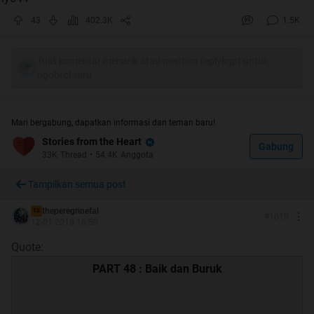
43
402.3K
1.5K
Tulis komentar menarik atau mention replykgpt untuk
ngobrol seru
Mari bergabung, dapatkan informasi dan teman baru!
Stories from the Heart
Gabung
33K
Thread
•
54.4K
Anggota
Tampilkan semua post
theperegrinefal
TS
#
1019
12-01-2018 16:59
Quote:
PART 48 : Baik dan Buruk