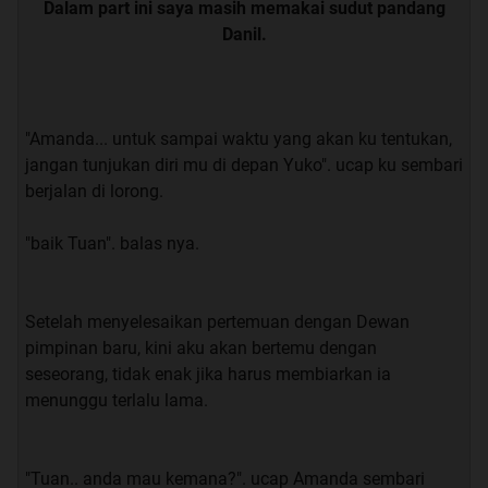
Dalam part ini saya masih memakai sudut pandang
Danil.
"Amanda... untuk sampai waktu yang akan ku tentukan,
jangan tunjukan diri mu di depan Yuko". ucap ku sembari
berjalan di lorong.
"baik Tuan". balas nya.
Setelah menyelesaikan pertemuan dengan Dewan
Quote:
pimpinan baru, kini aku akan bertemu dengan
seseorang, tidak enak jika harus membiarkan ia
“
Apa ini sudah bagus
”. tanya ku
menunggu terlalu lama.
“
Menurutku sudah
”. saut ku
"Tuan.. anda mau kemana?". ucap Amanda sembari
“
Aku butuh masukan, aku merasa ada yang kurang
”.