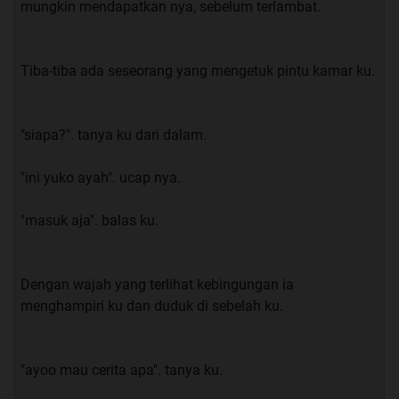
mungkin mendapatkan nya, sebelum terlambat.
hanya sampai di pundak nya dan mata besar nya,
membuat ku tidak dapat memalingkan pandangan ku
dari nya, jujur saja ini melebihi ekspektasi ku sebelum
Tiba-tiba ada seseorang yang mengetuk pintu kamar ku.
nya tentang penampilan nya.
“gimana? Masih mau ngelak? Ucap firman dengan nada
"siapa?". tanya ku dari dalam.
meledek.
"ini yuko ayah". ucap nya.
“E..Enggak emang nya siapa yang ngelak”. saut ku.
"masuk aja". balas ku.
“ya abis nya pas di kelas, kamu kaya nya cuek gitu” saut
nya.
Dengan wajah yang terlihat kebingungan ia
“eh tapi dia kaya nya ke bingungan, kaya nya dia
menghampiri ku dan duduk di sebelah ku.
kebingungan karna ga dapet tempat duduk”. ucap ku.
“ aku punya ide Rom” ucap nya,
"ayoo mau cerita apa". tanya ku.
“eh tunggu jangan bilang --”