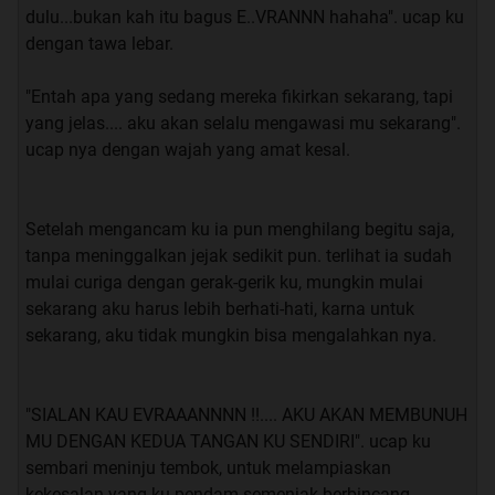
dulu...bukan kah itu bagus E..VRANNN hahaha". ucap ku
kutu buku, ber jam-jam aku habiskan hanya untuk
dengan tawa lebar.
membaca buku entah itu di rumah, di perpustakaan,
atau pun di taman. Aku merasa seperti Buku adalah
"Entah apa yang sedang mereka fikirkan sekarang, tapi
Hidupku. Dan tentu saja aku selalu dapat nilai yang
yang jelas.... aku akan selalu mengawasi mu sekarang".
bagus di setiap mata pelajaran, apa aku jenius? Tidak…
ucap nya dengan wajah yang amat kesal.
aku hanya orang malas yang tidak ada kerjaan selain
membaca, ya.. walauipun definisi malas ku ini tidak
umum.
Setelah mengancam ku ia pun menghilang begitu saja,
tanpa meninggalkan jejak sedikit pun. terlihat ia sudah
mulai curiga dengan gerak-gerik ku, mungkin mulai
“ssstttt rom.. rom..”. salah seorang teman ku mencoba
sekarang aku harus lebih berhati-hati, karna untuk
berbisik memanggilku.
sekarang, aku tidak mungkin bisa mengalahkan nya.
“nyaut”. saut ku.
"SIALAN KAU EVRAAANNNN !!.... AKU AKAN MEMBUNUH
“Baru dapet info nih, kata nya bakal ada mahasiswi
MU DENGAN KEDUA TANGAN KU SENDIRI". ucap ku
pindahan dari luar kota, dan kebetulan dia seangkatan
sembari meninju tembok, untuk melampiaskan
sama kita” ucap FIrman.
kekesalan yang ku pendam semenjak berbincang