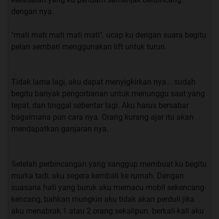
dengan nya.
“terus urusan nya sama aku apa?” saut ku.
"mati mati mati mati mati". ucap ku dengan suara begitu
“Denger-denger mahasiswi pindahan itu cakep banget”.
pelan sembari menggunakan lift untuk turun.
ucap nya yang masih bernada berbisik.
“percuma man, ga bakal mau juga sama kamu”. saut ku.
Tidak lama lagi, aku dapat menyigkirkan nya... sudah
begitu banyak pengorbanan untuk menunggu saat yang
“yee.. kalo ini bukan masalah mau atau gak nya, yang
tepat, dan tinggal sebentar lagi. Aku harus bersabar
paling penting itu ada yang bisa bikin mata seger di
bagaimana pun cara nya. Orang kurang ajar itu akan
kampus”. ucap nya sambil mencboa membayangkan
mendapatkan ganjaran nya.
wajah mahasiswi pindahan itu.
“ yaudah terserah kamu aja lah man”. ucap ku sambil
Setelah perbincangan yang sanggup membuat ku begitu
memalingkan wajah dari nya.
murka tadi, aku segera kembali ke rumah. Dengan
suasana hati yang buruk aku memacu mobil sekencang-
kencang, bahkan mungkin aku tidak akan perduli jika
Lalu pelajaran yang membosankan ini pun akhir nya
aku menabrak 1 atau 2 orang sekalipun. berkali-kali aku
berakhir, aku pun segera membereskan buku-buku ke