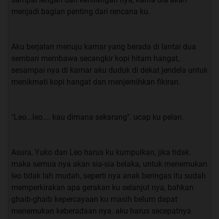
menyenggol tangan ku, hingga membuat sendok ku
menjadi bagian penting dari rencana ku.
jatuh ke lantai.
“Set.. dah….. kenapa sih man bahagia amat ngerjain aku
Aku berjalan menuju kamar yang berada di lantai dua
kaya nya ya?” saut ku yang sedikit kesal.
sembari membawa secangkir kopi hitam hangat,
sesampai nya di kamar aku duduk di dekat jendela untuk
“eh maaf-maaf, itu tuh liat murid pindahan yang tadi aku
menikmati kopi hangat dan menjernihkan fikiran.
omongin”. ucap firman sambil menunjuk.
“yang mana sih?” ucap ku yang mencari-cari keberadaan
"Leo...leo.... kau dimana sekarang". ucap ku pelan.
murid itu.
“ itu yang pake baju putih trus pake tas merah”. ucap
Asura, Yuko dan Leo harus ku kumpulkan, jika tidak.
nya.
maka semua nya akan sia-sia belaka, untuk menemukan
leo tidak lah mudah, seperti nya anak beringas itu sudah
memperkirakan apa gerakan ku selanjut nya, bahkan
Sesaat aku memandangi nya, nafas ku sejenak berhenti.
ghaib-ghaib kepercayaan ku masih belum dapat
Seperti yang di katakan oleh Firman bahwa mahasiswi
menemukan keberadaan nya. aku harus secepatnya
pindahan memang sangat cantik, Rambut nya yang