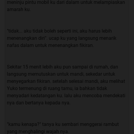
meninju pintu mobil ku dari dalam untuk melampiaskan
dalam tas dan segera pergi ke kantin bersama 2 orang
amarah ku.
teman ku. Sesampai nya di kantin kami bertiga pun
memesan makanan untuk makan siang, kami beluim
bisa pulang karna masih ada 1 kelas lagi yang harus ku
"tidak... aku tidak boleh seperti ini, aku harus lebih
hadiri setelah makan siang.
menenangkan diri". ucap ku yang langsung menarik
nafas dalam untuk menenangkan fikiran.
“eh pulang mau maen PS dulu ga di rumah, ?” ucap ku
mengajak nya.
Sekitar 15 menit lebih aku pun sampai di rumah, dan
“boleh aja kebetulan hari ini lagi kosong”. saut FIrman.
langsung memutuskan untuk mandi, sekedar untuk
menyegarkan fikiran. setelah selesai mandi, aku melihat
“emang nya kamu kapan pernah ga kosong?”. Saut
Yuko termenung di ruang tamu, ia bahkan tidak
Alfian menyindir FIrman.
menyadari kedatangan ku. lalu aku mencoba mendekati
nya dan bertanya kepada nya.
“Behhh pake di tanya… pasti kosong terus sih hehe”.
Jawab FIrman.
"kamu kenapa?" tanya ku sembari menggerai rambut
“btw kamu tumben ngajak ke rumah kamu Rom”. tanya
yang menghalingi wajah nya.
Alfian.