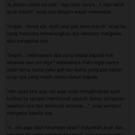
"b..bukan cerita sih yah... tapi mau nanya....t..tapi takut
ayah marah". ucap nya dengan wajah menunduk.
Belum ku sempat selesai bicara, Firman sudah memulai
"engga... tanya aja, ayah janji gak akan marah". ucap ku
ide gila nya.
yang mencoba menenangkan nya sembaru mengelus-
elus punggung nya.
“ HEI… di sini aja lagi kosong”. ucap FIrman yang
"begini.... sebenarnya apa yang terjadi kepada kak
mencoba memanggil murid pindahan itu.
amanda dan om alga? sebenernya Yuko ingin nanya
udah lama, cuma yuko gak tau waktu yang pas kapan".
“oeeee…. hadehhh”. ucap ku sambil menundukan kepala.
ucap nya yang masih menundukan kepala.
"ohh ayah kira apa, om alga udah mengkhianati ayah
Jujur saja, aku ini tipe orang yang akan sangat gugup
bahkan ia sampai membunuh seluruh dewan pimpinan
ketika melihat ataupun berbicara dengan wanita yang
sebelum nya dan termasuk amanda....". ucap sembari
melebihi batas wajar ekspektasi ku.
mengelus kepala nya.
“tuh Rom dia beneran mau kesini”. ucap FIrman
"o...om alga udah khianatin ayah? bukankah ayah dan
om alga itu udah sahabat dari kecil". tanya nya kaget