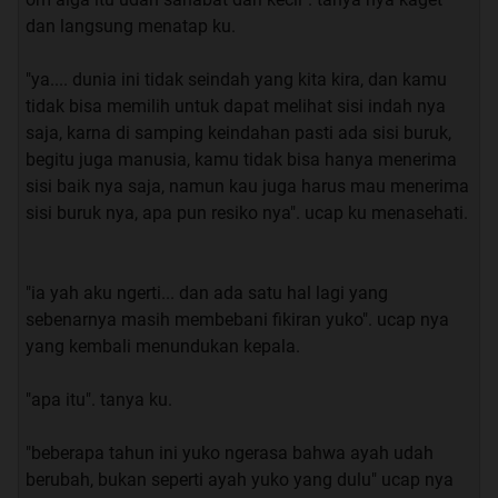
“bodo amat” saut ku..
dan langsung menatap ku.
"ya.... dunia ini tidak seindah yang kita kira, dan kamu
tidak bisa memilih untuk dapat melihat sisi indah nya
saja, karna di samping keindahan pasti ada sisi buruk,
Spoiler
for
INDEX EPISODE
:
begitu juga manusia, kamu tidak bisa hanya menerima
sisi baik nya saja, namun kau juga harus mau menerima
sisi buruk nya, apa pun resiko nya". ucap ku menasehati.
Jangan Lupa Comment,Share Dan
"ia yah aku ngerti... dan ada satu hal lagi yang
sebenarnya masih membebani fikiran yuko". ucap nya
yang kembali menundukan kepala.
"apa itu". tanya ku.
"beberapa tahun ini yuko ngerasa bahwa ayah udah
berubah, bukan seperti ayah yuko yang dulu" ucap nya