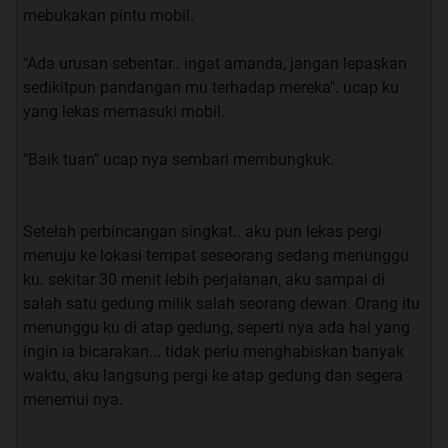
mebukakan pintu mobil.
tanya ku
"Ada urusan sebentar.. ingat amanda, jangan lepaskan
“
maaf… maaf… baiklah kalau begitu, akan lebih baik jika
sedikitpun pandangan mu terhadap mereka". ucap ku
kita tambahkan sentuhan wangi Melati
”. saut ku.
yang lekas memasuki mobil.
“
Benar juga, Berarti sekarang kita bisa memulai RITUAL
"Baik tuan" ucap nya sembari membungkuk.
nya
”. Jawab ku
Setelah perbincangan singkat.. aku pun lekas pergi
menuju ke lokasi tempat seseorang sedang menunggu
ku. sekitar 30 menit lebih perjalanan, aku sampai di
Quote:
salah satu gedung milik salah seorang dewan. Orang itu
WAJIB DI BACA
menunggu ku di atap gedung, seperti nya ada hal yang
ingin ia bicarakan... tidak perlu menghabiskan banyak
Kita stop dulu, Sebelum nya saya ingin menyampaikan
waktu, aku langsung pergi ke atap gedung dan segera
beberapa hal yang mendasari cerita ini :
menemui nya.
A.Cerita ini terjadi terhadap seorang kenalan dari
.