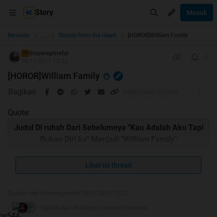
Story
Masuk
...
Beranda
Stories from the Heart
[HOROR]William Family
theperegrinefal
TS
06-11-2017 13:22
[HOROR]William Family
Bagikan
Quote:
Judul Di rubah Dari Sebelumnya "Kau Adalah Aku Tapi
Bukan Diri ku" Menjadi "William Family"
Lihat isi thread
Quote:
Diubah oleh theperegrinefal 03-01-2019 12:27
fhy544 dan 46 lainnya memberi reputasi