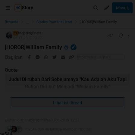
Story
Masuk
...
Beranda
Stories from the Heart
[HOROR]William Family
theperegrinefal
TS
06-11-2017 13:22
[HOROR]William Family
Bagikan
Quote:
Judul Di rubah Dari Sebelumnya "Kau Adalah Aku Tapi
Bukan Diri ku" Menjadi "William Family"
Lihat isi thread
Quote:
Diubah oleh theperegrinefal 03-01-2019 12:27
fhy544 dan 46 lainnya memberi reputasi