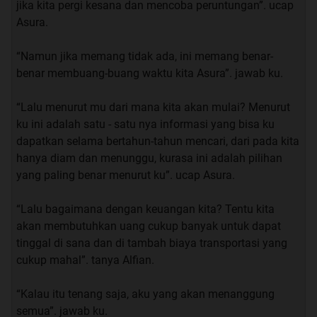
saya, langsung saja kita mulai cerita nya
jika kita pergi kesana dan mencoba peruntungan”. ucap
Asura.
“Namun jika memang tidak ada, ini memang benar-
INDEX EPISODE SAYA PINDAHKAN DI BAWAH
benar membuang-buang waktu kita Asura”. jawab ku.
“Lalu menurut mu dari mana kita akan mulai? Menurut
ku ini adalah satu - satu nya informasi yang bisa ku
Quote:
dapatkan selama bertahun-tahun mencari, dari pada kita
PART 1 : Mahasiswi Pindahan
hanya diam dan menunggu, kurasa ini adalah pilihan
yang paling benar menurut ku”. ucap Asura.
“bosan”. ucap ku sambil menghela nafas.
“Lalu bagaimana dengan keuangan kita? Tentu kita
akan membutuhkan uang cukup banyak untuk dapat
Aku sedang duduk di dalam kelas sambil memutar -
tinggal di sana dan di tambah biaya transportasi yang
mutar pulpen, sebenarnya aku sedang ada kelas, namun
cukup mahal”. tanya Alfian.
aku sangat malas untuk memperhatikan apa yang
dosen ku terangkan, bukan karna aku malas dalam
“Kalau itu tenang saja, aku yang akan menanggung
belajar, hanya saja 80-90% yang dosen ku terangkan
semua”. jawab ku.
sudah pernah ku baca di buku. Ku akui aku memanglah