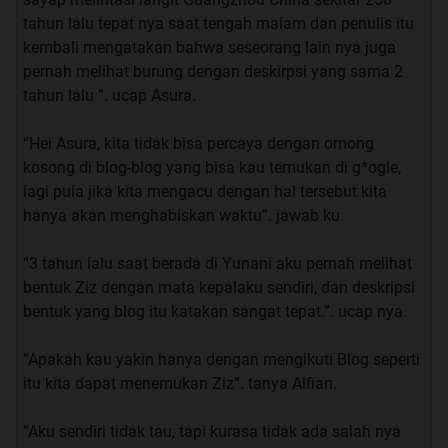
sahabat saya, dan beliau adalah seorang wanita dan
tahun lalu tepat nya saat tengah malam dan penulis itu
sebut saja beliau Yuko.
kembali mengatakan bahwa seseorang lain nya juga
B.Dan cerita ini akan mengambil sudut pandang utama
pernah melihat burung dengan deskirpsi yang sama 2
dari Romi, yaitu teman saya.
tahun lalu ”. ucap Asura.
C.Cerita yang akan saya cerita kan di bawah ini tidak
seluruh nya Kisah nyata, jika harus di Persenkan
“Hei Asura, kita tidak bisa percaya dengan omong
mungkin hanya sekitar 30%, dan sisa nya adalah
kosong di blog-blog yang bisa kau temukan di g*ogle,
Bumbu-Bumbu dari imajinasi saya sendiri
lagi pula jika kita mengacu dengan hal tersebut kita
D.Cerita ini terjadi ketika Sahabat saya Romi, masih
hanya akan menghabiskan waktu”. jawab ku.
kuliah semester 3
E.Saya sudah mendapatkan persetujuan “Hampir”
“3 tahun lalu saat berada di Yunani aku pernah melihat
seluruh pihak yang terlibat dalam cerita ini, dan tentu
bentuk Ziz dengan mata kepalaku sendiri, dan deskripsi
saja saya akan menyamarkan nama-nama mereka.
bentuk yang blog itu katakan sangat tepat.”. ucap nya.
Seperti biasa saya sangat berterima kasih jika agan atau
“Apakah kau yakin hanya dengan mengikuti Blog seperti
sista memberikan masukan ataupun kritikan positif
itu kita dapat menemukan Ziz”. tanya Alfian.
terhadap thread ini.
TIdak perlu berlama-lama lagi mendengar curhatan
“Aku sendiri tidak tau, tapi kurasa tidak ada salah nya