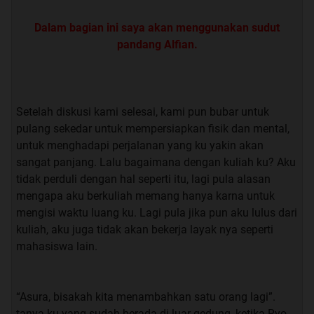
Dalam bagian ini saya akan menggunakan sudut
“lagi bosen aja nyokap lagi keluar kota 5 hari, bantuin
pandang Alfian.
nikahan sepupu, terus belom belanja buku-buku lagi”.
jawab ku.
“jadi… kamu hanya memanfaat kan aku untuk mengisi
Setelah diskusi kami selesai, kami pun bubar untuk
waktu bosan mu,,, Jahat”. Ucap Firman dengan tujuan
pulang sekedar untuk mempersiapkan fisik dan mental,
meledek.
untuk menghadapi perjalanan yang ku yakin akan
sangat panjang. Lalu bagaimana dengan kuliah ku? Aku
“Yaudah kita berdua aja Rom”. saut Alfian.
tidak perduli dengan hal seperti itu, lagi pula alasan
mengapa aku berkuliah memang hanya karna untuk
“ehh jangan, ntar aku gimana, masa bengang-bengong
mengisi waktu luang ku. Lagi pula jika pun aku lulus dari
lagi di kosan, mana lagi gak ada kuota”. Saut Firman.
kuliah, aku juga tidak akan bekerja layak nya seperti
mahasiswa lain.
“hahaha sabar ya man.” Saut ku.
Kami pun berbincang - Bincang sambil menyantap
“Asura, bisakah kita menambahkan satu orang lagi”.
makan siang kami, sampai akhir nya Firman
tanya ku yang sudah berada di luar gedung, ketika Ryo