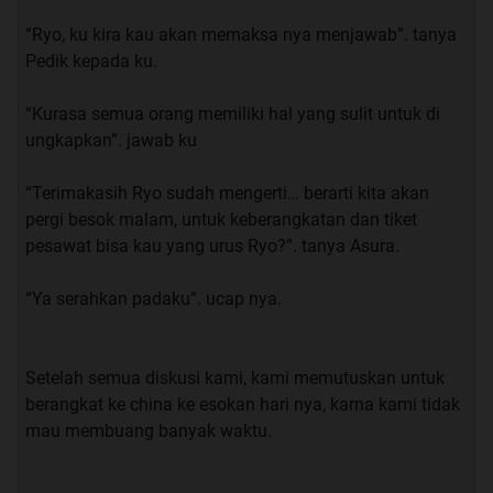
dalam tas dan segera pergi ke kantin bersama 2 orang
“Ryo, ku kira kau akan memaksa nya menjawab”. tanya
teman ku. Sesampai nya di kantin kami bertiga pun
Pedik kepada ku.
memesan makanan untuk makan siang, kami beluim
bisa pulang karna masih ada 1 kelas lagi yang harus ku
“Kurasa semua orang memiliki hal yang sulit untuk di
hadiri setelah makan siang.
ungkapkan”. jawab ku
“eh pulang mau maen PS dulu ga di rumah, ?” ucap ku
“Terimakasih Ryo sudah mengerti… berarti kita akan
mengajak nya.
pergi besok malam, untuk keberangkatan dan tiket
pesawat bisa kau yang urus Ryo?”. tanya Asura.
“boleh aja kebetulan hari ini lagi kosong”. saut FIrman.
“Ya serahkan padaku”. ucap nya.
“emang nya kamu kapan pernah ga kosong?”. Saut
Alfian menyindir FIrman.
Setelah semua diskusi kami, kami memutuskan untuk
“Behhh pake di tanya… pasti kosong terus sih hehe”.
berangkat ke china ke esokan hari nya, karna kami tidak
Jawab FIrman.
mau membuang banyak waktu.
“btw kamu tumben ngajak ke rumah kamu Rom”. tanya
Alfian.