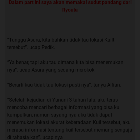
Dalam part ini saya akan memakai sudut pandang dari
Ryouta
“Tunggu Asura, kita bahkan tidak tau lokasi Kuilt
tersebut”. ucap Pedik.
“Ya benar, tapi aku tau dimana kita bisa menemukan
nya”. ucap Asura yang sedang merokok.
“Berarti kau tidak tau lokasi pasti nya”. tanya Alfian.
Quote:
“Setelah kejadian di Yunani 3 tahun lalu, aku terus
mencoba mencari berbagai informasi yang bisa ku
“
Apa ini sudah bagus
”. tanya ku
kumpulkan, namun sayang nya aku tidak dapat
menemukan lokasi akurat keberadaan Kuil tersebut, aku
“
Menurutku sudah
”. saut ku
merasa informasi tentang kuil tersebut memang sengaja
di rahasia kan”. ucap nya
“
Aku butuh masukan, aku merasa ada yang kurang
”.