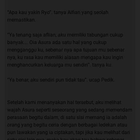
kutu buku, ber jam-jam aku habiskan hanya untuk
“Apa kau yakin Ryo”. tanya Alfian yang seolah
membaca buku entah itu di rumah, di perpustakaan,
memastikan.
atau pun di taman. Aku merasa seperti Buku adalah
Hidupku. Dan tentu saja aku selalu dapat nilai yang
“Ya tenang saja aflian, aku memiliki tabungan cukup
bagus di setiap mata pelajaran, apa aku jenius? Tidak…
banyak…. Oia Asura ada satu hal yang cukup
aku hanya orang malas yang tidak ada kerjaan selain
mengganggu ku, sebenar nya apa tujuan mu sebenar
membaca, ya.. walauipun definisi malas ku ini tidak
nya, ku rasa kau memiliki alasan mengapa kau ingin
umum.
menghancurkan keluarga mu sendiri”. tanya ku.
“Ya benar, aku sendiri pun tidak tau”. ucap Pedik.
“ssstttt rom.. rom..”. salah seorang teman ku mencoba
berbisik memanggilku.
Setelah kami menanyakan hal tersebut, aku melihat
“nyaut”. saut ku.
wajah Asura seperti seseorang yang sedang memendam
perasaan begitu dalam, di satu sisi memang ia adalah
“Baru dapet info nih, kata nya bakal ada mahasiswi
orang yang begitu ceria dengan berbagai ledekan atau
pindahan dari luar kota, dan kebetulan dia seangkatan
pun lawakan yang ia ciptakan, tapi jika kau melihat dari
sama kita” ucap FIrman.
satu sisi lain nya, maka kau akan tau bahwa sebenar