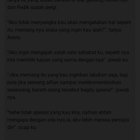
menyenggol tangan ku, hingga membuat sendok ku
dan Pedik sudah pergi.
jatuh ke lantai.
“Aku tidak menyangka kau akan mengatakan hal seperti
“Set.. dah….. kenapa sih man bahagia amat ngerjain aku
itu, memang nya siapa yang ingin kau ajak?”. tanya
kaya nya ya?” saut ku yang sedikit kesal.
Asura.
“eh maaf-maaf, itu tuh liat murid pindahan yang tadi aku
“Aku ingin mengajak salah satu sahabat ku, seperti nya
omongin”. ucap firman sambil menunjuk.
kita memiliki tujuan yang sama dengan nya”. jawab ku.
“yang mana sih?” ucap ku yang mencari-cari keberadaan
“Jika memang itu yang kau inginkan lakukan saja, lagi
murid itu.
pula jika seorang alfian sampai merekomendasikan
seseorang, berarti orang tersebut begitu spesial”. jawab
“ itu yang pake baju putih trus pake tas merah”. ucap
nya.
nya.
“hehe tidak spesial yang kau kira, namun entah
mengapa dengan ada nya ia, aku lebih merasa percaya
Sesaat aku memandangi nya, nafas ku sejenak berhenti.
diri”. ucap ku.
Seperti yang di katakan oleh Firman bahwa mahasiswi
pindahan memang sangat cantik, Rambut nya yang