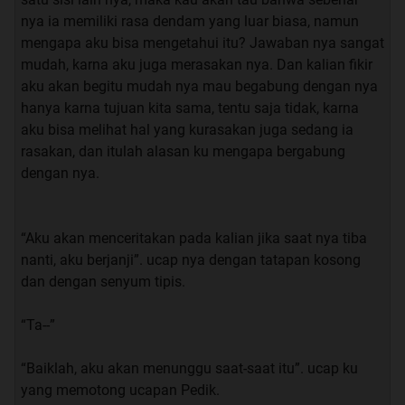
nya ia memiliki rasa dendam yang luar biasa, namun
“terus urusan nya sama aku apa?” saut ku.
mengapa aku bisa mengetahui itu? Jawaban nya sangat
mudah, karna aku juga merasakan nya. Dan kalian fikir
“Denger-denger mahasiswi pindahan itu cakep banget”.
aku akan begitu mudah nya mau begabung dengan nya
ucap nya yang masih bernada berbisik.
hanya karna tujuan kita sama, tentu saja tidak, karna
aku bisa melihat hal yang kurasakan juga sedang ia
“percuma man, ga bakal mau juga sama kamu”. saut ku.
rasakan, dan itulah alasan ku mengapa bergabung
dengan nya.
“yee.. kalo ini bukan masalah mau atau gak nya, yang
paling penting itu ada yang bisa bikin mata seger di
kampus”. ucap nya sambil mencboa membayangkan
“Aku akan menceritakan pada kalian jika saat nya tiba
wajah mahasiswi pindahan itu.
nanti, aku berjanji”. ucap nya dengan tatapan kosong
dan dengan senyum tipis.
“ yaudah terserah kamu aja lah man”. ucap ku sambil
memalingkan wajah dari nya.
“Ta--”
“Baiklah, aku akan menunggu saat-saat itu”. ucap ku
Lalu pelajaran yang membosankan ini pun akhir nya
yang memotong ucapan Pedik.
berakhir, aku pun segera membereskan buku-buku ke