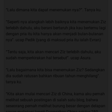
tanya ku
“Lalu dimana kita dapat menemukan nya?”. Tanya ku.
“
maaf… maaf… baiklah kalau begitu, akan lebih baik jika
“Seperti nya alangkah lebih baiknya kita menemukan Ziz
kita tambahkan sentuhan wangi Melati
”. saut ku.
terlebih dahulu, aku berani bertaruh jika kau bertemu lagi
dengan pria itu kita hanya akan menjadi bulan-bulanan
“
Benar juga, Berarti sekarang kita bisa memulai RITUAL
nya”. ucap Pedik (yang di maksud pria itu ialah Evran)
nya
”. Jawab ku
“Tentu saja, kita akan mencari ZIz terlebih dahulu, aku
sudah memperkirakan hal tersebut”. ucap Asura.
“Lalu bagaimana kita bisa menemukan Ziz? Sedangkan
Quote:
dia sudah ratusan bahkan ribuan tahun menghilang”.
WAJIB DI BACA
tanya ku.
Kita stop dulu, Sebelum nya saya ingin menyampaikan
“Kita akan mulai mencari Ziz di China, karna aku pernah
beberapa hal yang mendasari cerita ini :
melihat sebuah postingan di salah satu blog, bahwa
seseorang pernah melihat burung besar dengan delapan
A.Cerita ini terjadi terhadap seorang kenalan dari
sayap melintasi langit Guangzhou China sekitar 250