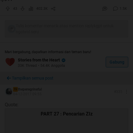
43
402.3K
1.5K
Tulis komentar menarik atau mention replykgpt untuk
ngobrol seru
Mari bergabung, dapatkan informasi dan teman baru!
Stories from the Heart
Gabung
33K
Thread
•
54.4K
Anggota
Tampilkan semua post
theperegrinefal
TS
#
335
04-12-2017 09:55
Quote:
PART 27 : Pencarian ZIz