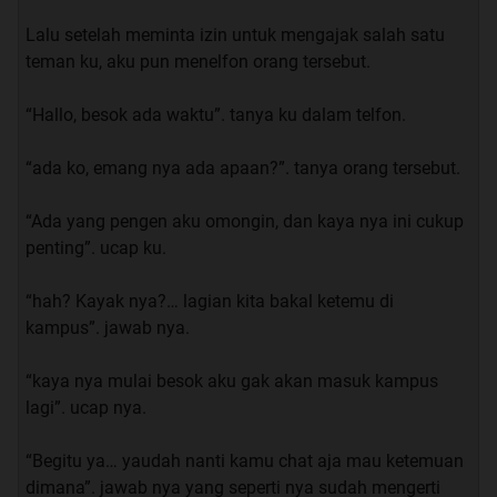
hanya sampai di pundak nya dan mata besar nya,
Lalu setelah meminta izin untuk mengajak salah satu
membuat ku tidak dapat memalingkan pandangan ku
teman ku, aku pun menelfon orang tersebut.
dari nya, jujur saja ini melebihi ekspektasi ku sebelum
nya tentang penampilan nya.
“Hallo, besok ada waktu”. tanya ku dalam telfon.
“gimana? Masih mau ngelak? Ucap firman dengan nada
“ada ko, emang nya ada apaan?”. tanya orang tersebut.
meledek.
“Ada yang pengen aku omongin, dan kaya nya ini cukup
“E..Enggak emang nya siapa yang ngelak”. saut ku.
penting”. ucap ku.
“ya abis nya pas di kelas, kamu kaya nya cuek gitu” saut
“hah? Kayak nya?… lagian kita bakal ketemu di
nya.
kampus”. jawab nya.
“eh tapi dia kaya nya ke bingungan, kaya nya dia
“kaya nya mulai besok aku gak akan masuk kampus
kebingungan karna ga dapet tempat duduk”. ucap ku.
lagi”. ucap nya.
“ aku punya ide Rom” ucap nya,
“Begitu ya… yaudah nanti kamu chat aja mau ketemuan
dimana”. jawab nya yang seperti nya sudah mengerti
“eh tunggu jangan bilang --”