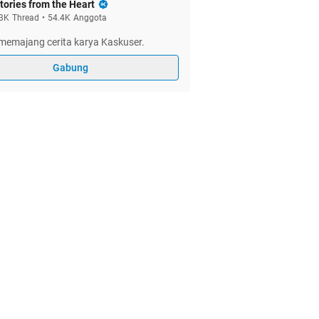
tories from the Heart
3K
Thread
•
54.4K
Anggota
memajang cerita karya Kaskuser.
Gabung