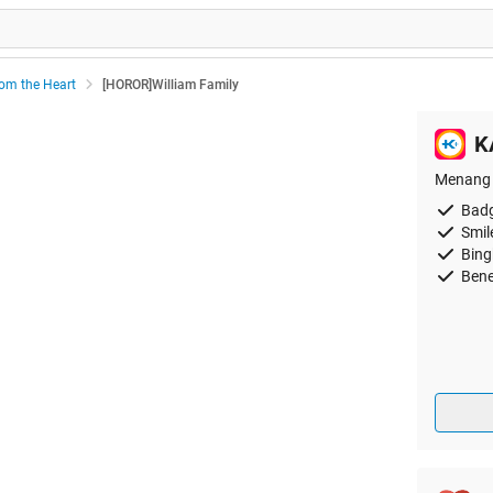
rom the Heart
[HOROR]William Family
K
Menang 
Badg
Smil
Bing
Bene