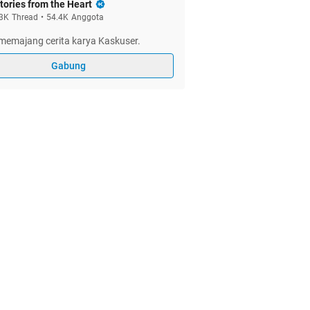
tories from the Heart
3K
Thread
•
54.4K
Anggota
memajang cerita karya Kaskuser.
Gabung