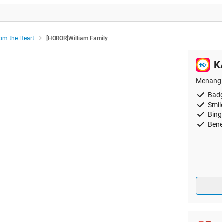
rom the Heart
[HOROR]William Family
K
Menang 
Badg
Smil
Bing
Bene