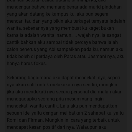
menyenggol tangan ku, hingga membuat sendok ku
mendengar bahwa memang benar ada murid pindahan
jatuh ke lantai.
yang akan datang ke kampus ku, aku pun segera
mencari tau dan yang bikin aku terkaget ternyata iadalah
“Set.. dah….. kenapa sih man bahagia amat ngerjain aku
wanita, sebenar nya yang membuat ku kaget bukan
kaya nya ya?” saut ku yang sedikit kesal.
karna ia adalah wanita, namun….. wajah nya, ia sangat
cantik bahkan aku sampai tidak percaya bahwa ialah
“eh maaf-maaf, itu tuh liat murid pindahan yang tadi aku
calon penerus yang Abi sampaikan pada ku, namun aku
omongin”. ucap firman sambil menunjuk.
tidak boleh di perdaya oleh Paras atau Jasmani nya, aku
hanya harus fokus.
“yang mana sih?” ucap ku yang mencari-cari keberadaan
murid itu.
Sekarang bagaimana aku dapat mendekati nya, seperi
nya akan sulit untuk melakukan nya sendiri, mungkin
“ itu yang pake baju putih trus pake tas merah”. ucap
jika aku mendekati nya secara personal dia malah akan
nya.
menggagapku seorang pria mesum yang ingin
mendekati wanita cantik. Lalu aku pun mendapatkan
sebuah ide, yaitu dengan melibatkan 2 sahabat ku, yaitu
Sesaat aku memandangi nya, nafas ku sejenak berhenti.
Romi dan FIrman. Mungkin ini cara yang terbaik untuk
Seperti yang di katakan oleh Firman bahwa mahasiswi
mendapat kesan positif dari nya. Walaupun aku
pindahan memang sangat cantik, Rambut nya yang