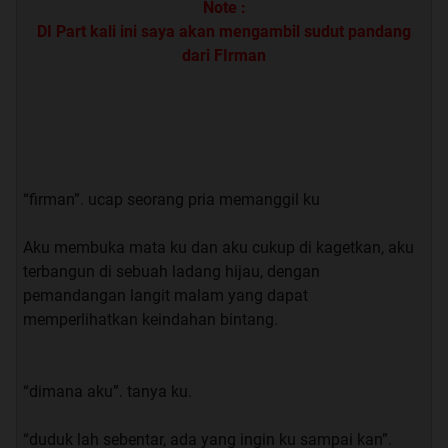
Note :
DI Part kali ini saya akan mengambil sudut pandang
dari FIrman
“firman”. ucap seorang pria memanggil ku
Aku membuka mata ku dan aku cukup di kagetkan, aku
terbangun di sebuah ladang hijau, dengan
pemandangan langit malam yang dapat
Quote:
memperlihatkan keindahan bintang.
“
Apa ini sudah bagus
”. tanya ku
“dimana aku”. tanya ku.
“
Menurutku sudah
”. saut ku
“duduk lah sebentar, ada yang ingin ku sampai kan”.
“
Aku butuh masukan, aku merasa ada yang kurang
”.