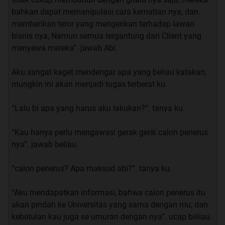
bahkan dapat memanipulasi cara kematian nya, dan
“terus urusan nya sama aku apa?” saut ku.
memberikan teror yang mengerikan terhadap lawan
bisnis nya, Namun semua tergantung dari Client yang
“Denger-denger mahasiswi pindahan itu cakep banget”.
menyewa mereka”. jawab Abi.
ucap nya yang masih bernada berbisik.
Aku sangat kaget mendengar apa yang beliau katakan,
“percuma man, ga bakal mau juga sama kamu”. saut ku.
mungkin ini akan menjadi tugas terberat ku.
“yee.. kalo ini bukan masalah mau atau gak nya, yang
“Lalu bi apa yang harus aku lakukan?”. tanya ku.
paling penting itu ada yang bisa bikin mata seger di
kampus”. ucap nya sambil mencboa membayangkan
“Kau hanya perlu mengawasi gerak gerik calon penerus
wajah mahasiswi pindahan itu.
nya”. jawab beliau.
“ yaudah terserah kamu aja lah man”. ucap ku sambil
“calon penerus? Apa maksud abi?”. tanya ku.
memalingkan wajah dari nya.
“Aku mendapatkan informasi, bahwa calon penerus itu
akan pindah ke Universitas yang sama dengan mu, dan
Lalu pelajaran yang membosankan ini pun akhir nya
kebetulan kau juga se umuran dengan nya”. ucap beliau.
berakhir, aku pun segera membereskan buku-buku ke