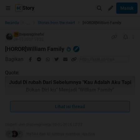
Story
Masuk
...
Beranda
Stories from the Heart
[HOROR]William Family
theperegrinefal
TS
06-11-2017 13:22
[HOROR]William Family
Bagikan
Quote:
Judul Di rubah Dari Sebelumnya "Kau Adalah Aku Tapi
Bukan Diri ku" Menjadi "William Family"
Lihat isi thread
Quote:
Diubah oleh theperegrinefal 03-01-2019 12:27
fhy544 dan 46 lainnya memberi reputasi