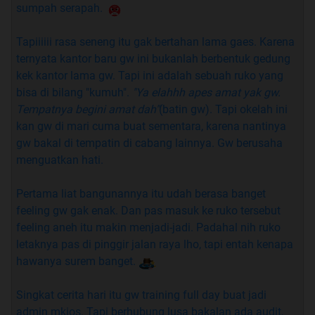
sumpah serapah.
A
: Gue ada'nye mp4. Lu pade demen blonde? Ikeh
ikeh? Ape yang sama binatang?
Tapiiiiii rasa seneng itu gak bertahan lama gaes. Karena
ternyata kantor baru gw ini bukanlah berbentuk gedung
Q
: Cerita'nya kaya dibuat-buat, nyet?
kek kantor lama gw. Tapi ini adalah sebuah ruko yang
bisa di bilang "kumuh".
"Ya elahhh apes amat yak gw.
A
: Heh, Benga! Lu kaga bisa baca?
Pan udeh gue
Tempatnya begini amat dah"
(batin gw). Tapi okelah ini
tulis gue tukang nyabu
kan gw di mari cuma buat sementara, karena nantinya
gw bakal di tempatin di cabang lainnya. Gw berusaha
Q
: Bakal update terus gak? Berapa lama update'nya
menguatkan hati.
sih?
Pertama liat bangunannya itu udah berasa banget
A
: Mau'nye gue nulis saban hari, tapi ada 2 hal yang
feeling gw gak enak. Dan pas masuk ke ruko tersebut
bikin gue kaga mau update:
feeling aneh itu makin menjadi-jadi. Padahal nih ruko
letaknya pas di pinggir jalan raya lho, tapi entah kenapa
1)
Di RL gue sibuk tidur.
hawanya surem banget.
2)
Kaga dapet jatah dari bini
Singkat cerita hari itu gw training full day buat jadi
Q
: Tulisan lu ampun deh. Kok blepotan banget ya?
admin mkios. Tapi berhubung lusa bakalan ada audit,