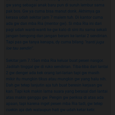
gw yang sebagai anak baru pun di suruh lembur sama
A
: SLB aje gue di D.O, men. Lu pade ngarep ape?
pak bos. Gw ya cuma bisa manut donk. Akhirnya ga
Mangap aje dah.
kerasa udah sekitar jam 7 malem tuh. Di kantor cuma
ada gw dan mba Ria (mentor gw). Si mba Ria ini dari
Q
: Lu saketih? Punya ilmu kaga?
pagi udah wanti-wanti ke gw kalo di sini itu sama sekali
jangan bengong dan jangan berani ke lantai 2 sendirian.
A
: Ada! Elmu gue ayat Kursi! Kalo kaga mujarab ya
Tapi pas gw tanya kenapa, dy cuma bilang
"nanti juga
gue lari
loe tau sendiri".
Sekitar jam 7.15an mba Ria keluar buat pesen nasgor.
Jadilah tinggal gw di ruko sendirian. Tiba-tiba dari lantai
Quote:
2 gw denger ada kek orang lari-larian tapi gw masih
mikir itu mungkin tikus atau mungkin gw yang halu nih.
Dah gw tetep lanjutin aja tuh buat beresin kerjaan gw
RULES
kan. Tapi kok makin lama suara yang berasal dari lantai
atas makin ganggu gw. Pengin gw periksa di atas ada
Quote:
apaan, tapi karena inget pesen mba Ria tadi, gw tetep
1)
Yang mau sharing cerita di sini sharing aje. BEBAS
cuekin aja deh walaupun hati gw udah ketar ketir.
di tempat gue. Kaga usah malu-malu cem kodok