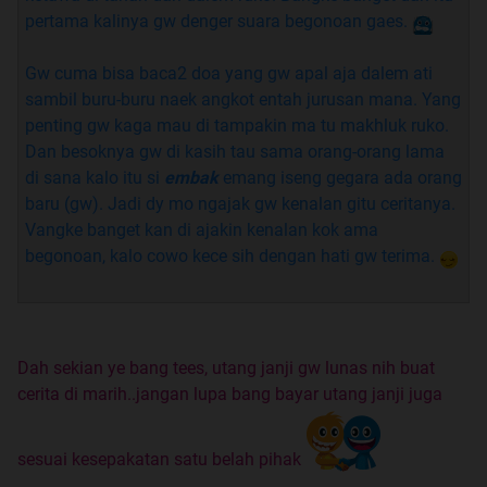
pertama kalinya gw denger suara begonoan gaes.
Gw cuma bisa baca2 doa yang gw apal aja dalem ati
sambil buru-buru naek angkot entah jurusan mana. Yang
penting gw kaga mau di tampakin ma tu makhluk ruko.
Dan besoknya gw di kasih tau sama orang-orang lama
di sana kalo itu si
embak
emang iseng gegara ada orang
baru (gw). Jadi dy mo ngajak gw kenalan gitu ceritanya.
Vangke banget kan di ajakin kenalan kok ama
begonoan, kalo cowo kece sih dengan hati gw terima.
Dah sekian ye bang tees, utang janji gw lunas nih buat
cerita di marih..jangan lupa bang bayar utang janji juga
sesuai kesepakatan satu belah pihak
Quote: