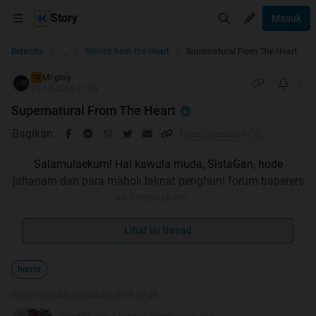
Story
Masuk
...
Beranda
Stories from the Heart
Supernatural From The Heart
Mr.gray
TS
29-12-2016 21:49
Supernatural From The Heart
Bagikan
Salamulaekum! Hai kawula muda, SistaGan, hode
jahanam dan para mahok laknat penghuni forum baperers
and mewekers ...
Sebelom kita mulai, kenalin dulu, nama ane, En. Ane
Lihat isi thread
seorang silent reader yang sebener'nya udah lama
nongkrong di subforum Story From The H ...... adeh
Lu
horror
pade nyadar kaga sih, kalo baca cerita di SFTH pasti ada
Diubah oleh Mr.gray 04-09-2018 09:45
aje yang kalimat pembuka'nye kaya gitu?