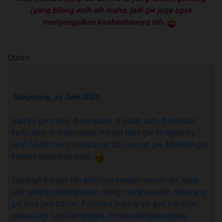
belatungan macem TS cerita mistis yang udeh-udeh di
(yang bilang enih sih maho, jadi gw juga agak
SFTH. Coba kasih gue sini link cermis KKN di mari yang
menyangsikan keabsahannya nih.
udeh tamat. Kaga ada kan? Eneg kan lu pasti? Sama gays,
gue juga jadi korban kek lu pade kok
Quote:
Quote:
Tangerang, xx Juni 2009
F.A.Q
Hari ini gw mulai di tempatin di salah satu distributor
kartu remi di endonesah. Kantor baru gw ini letaknya
Quote:
kira² 50-60 menit perjalanan dari rumah gw. Maklum gw
kesono ngangkot gaes.
Q
: Ini cerita real apa fiksi?
Seneng? Banget lah akhirnya setelah setaun gw kerja
A
: 40% bohong, 61% efek kebanyakan nyabu
jadi tempat pelampiasan orang marah-marah, sekarang
gw bisa jadi admin. Pastinya kuping gw gak bakalan
Q:
No pic = fitnah!!!
panas lagi tiap hari gegara di maki dengan segala