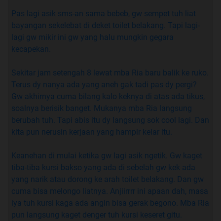
nungging nunggu ujan. Semakin banyak yang share
Pas lagi asik sms-an sama bebeb, gw sempet tuh liat
semakin rajin gue update
bayangan sekelebat di deket toilet belakang. Tapi lagi-
lagi gw mikir ini gw yang halu mungkin gegara
2)
Mau oot sampe ini tret ambruk, ninggalin jejak, nitip
kecapekan.
sendal, ijin nyimak, duduk, ndeprok, selonjoran,
kayang, jemur sempak, bangun MCK, bangun kamar
Sekitar jam setengah 8 lewat mba Ria baru balik ke ruko.
mayat ... BAYAR WOI! Mau'nye yang gretongan mulu lu
Terus dy nanya ada yang aneh gak tadi pas dy pergi?
pada. Entar update dikit salah, dikentangin marah-
Gw akhirnya cuma bilang kalo keknya di atas ada tikus,
marah, ah elah!
soalnya berisik banget. Mukanya mba Ria langsung
berubah tuh. Tapi abis itu dy langsung sok cool lagi. Dan
3)
bodoh boleh kok, cuman jangan kelewatan ye. KALO
kita pun nerusin kerjaan yang hampir kelar itu.
NGE'QUOTE YANG ADE CERITA'NYE JANGAN SEMUA!
KASIAN PE’A YANG KUDU NGE'SCROLL DARI
Keanehan di mulai ketika gw lagi asik ngetik. Gw kaget
HENGPON
tiba-tiba kursi bakso yang ada di sebelah gw kek ada
yang narik atau dorong ke arah toilet belakang. Dan gw
4)
Kepo, jualan obat kuat, majang foto mahok (
kalo foto
cuma bisa melongo liatnya. Anjiirrrr ini apaan dah, masa
), SARA, nge-flame, debat kusir, capslock jebol
igo gpp
iya tuh kursi kaga ada angin bisa gerak begono. Mba Ria
atau berbahasa layak'nye binatang, SERAH LU PADE
pun langsung kaget denger tuh kursi keseret gitu.