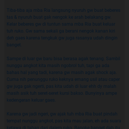
LAH. GUE JUGA BUKAN BUAPAK LU. PERCUMA
NGELARANG-LARANG. Cuman kalo ini tret dipretelin
Tiba-tiba aja mba Ria langsung nyuruh gw buat beberes
sama kang pretel di mari jangan pade mewek kek
tas & nyuruh buat gak nengok ke arah belakang gw.
bencong TL dikejar Satpol PP ye
Kelar beberes gw di tuntun sama mba Ria buat keluar
tuh ruko. Gw sama sekali ga berani nengok kanan kiri
deh gaes karena tengkuk gw juga rasanya udah dingin
banget.
Sampe di luar gw baru bisa berasa agak tenang. Sambil
Dah ah, kalo demen cerita di mari boleh di rate 5. Kalo mau
nunggu angkot kita masih ngobrol tuh, tapi ga ada
ngebatain gue juga jangan malu-malu ye
bahas hal yang tadi, karena gw masih agak shock aja.
Cuma nih penunggu ruko keknya emang usil atau caper
Wedew ... hampir kelupaan! Terakhir neh sebelom lanjut
gw juga gak ngerti, pas kita udah di luar ehh dy malah
cerita. Siap-siap dulu lu pade. Jangan lupa kunci kamar,
masih asik tuh seret-seret kursi bakso. Bunyinya ampe
matiin lampu, baca pas malem-malem, dan pastiin ada
kedengeran keluar gaes.
begonoan yang kaga diundang ikut nemenin lu pada baca
ini stensilan.
Karena gw jadi ngeri, gw ajak tuh mba Ria buat pindah
tempat nunggu angkot, pas kita mau jalan, eh ada suara
ketawa di tahan dari dalem ruko. Bangke banget dah itu