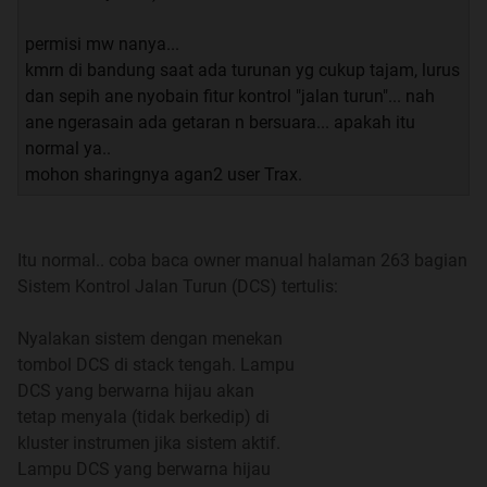
16" Alloy Wheel
permisi mw nanya...
plus fitur tambahan utk trim Premier harga 325 jt OTR:
kmrn di bandung saat ada turunan yg cukup tajam, lurus
Electric Sunroof
dan sepih ane nyobain fitur kontrol "jalan turun"... nah
Cruise Control
ane ngerasain ada getaran n bersuara... apakah itu
Hill Descent Control
normal ya..
7" MyLink 2.0 Head Unit touchscreen with voice command,
mohon sharingnya agan2 user Trax.
Android Auto & Apple CarPlay Ready and Rear Parking
Camera display
230V Inverter Power Outlet
Itu normal.. coba baca owner manual halaman 263 bagian
Meter Cluster with Multi Information Display (MID)
Sistem Kontrol Jalan Turun (DCS) tertulis:
2-way adjustable headrest for front row, (up/down), (front)
Auto Headlamp
Nyalakan sistem dengan menekan
LED tail lamp with rear fog lamp
tombol DCS di stack tengah. Lampu
Rear View Mirror with Electrochromatic Auto Dimming
DCS yang berwarna hijau akan
Heated Side Mirrors with Power Folding and Turning Signal
tetap menyala (tidak berkedip) di
2 doors keyless entry with Start Stop Engine Button
kluster instrumen jika sistem aktif.
Leather Wrapped steering wheel
Lampu DCS yang berwarna hijau
18" Alloy Wheel