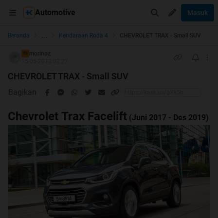
Automotive
Masuk
...
Beranda
Kendaraan Roda 4
CHEVROLET TRAX - Small SUV
morinoz
TS
15-05-2012 02:27
CHEVROLET TRAX - Small SUV
Bagikan
Chevrolet Trax Facelift
(Juni 2017 - Des 2019)