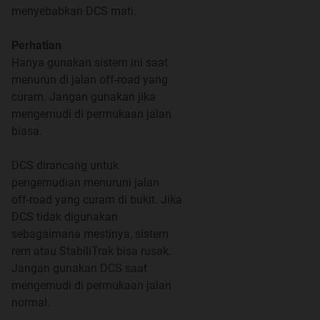
menyebabkan DCS mati.
Perhatian
Hanya gunakan sistem ini saat
Jangan memposting menjual produk sesuai tata tertib di
menurun di jalan off-road yang
http://kask.us/gWKcB
krn utk berjualan tempatnya di
curam. Jangan gunakan jika
Forum Jual Beli (FJB).
mengemudi di permukaan jalan
biasa.
Bagi yg ingin berkomunitas (sharing masalah)
DCS dirancang untuk
silakan bergabung di grup diskusi Facebook
pengemudian menuruni jalan
Chevrolet Trax Indonesia
di sini
atau jadi member
off-road yang curam di bukit. Jika
komunitas
di sini
DCS tidak digunakan
sebagaimana mestinya, sistem
Brosur :
rem atau StabiliTrak bisa rusak.
2017-2018:
find here
Jangan gunakan DCS saat
mengemudi di permukaan jalan
Tabel perbandingan fitur Trax dan kompetitor klik gbr di
normal.
bawah