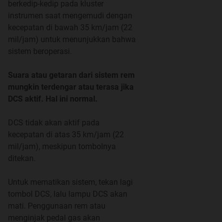
berkedip-kedip pada kluster
Premium Cloth and Leatherette combination seat
instrumen saat mengemudi dengan
kecepatan di bawah 35 km/jam (22
mil/jam) untuk menunjukkan bahwa
sistem beroperasi.
Suara atau getaran dari sistem rem
mungkin terdengar atau terasa jika
DCS aktif. Hal ini normal.
DCS tidak akan aktif pada
kecepatan di atas 35 km/jam (22
mil/jam), meskipun tombolnya
ditekan.
Untuk mematikan sistem, tekan lagi
tombol DCS, lalu lampu DCS akan
mati. Penggunaan rem atau
menginjak pedal gas akan