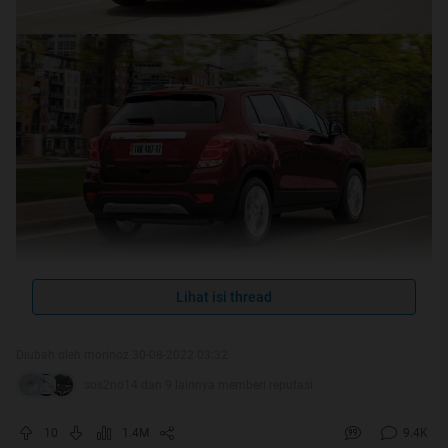
Fitur standard harga mulai 299 jt utk trim LT
Lihat isi thread
1.4 turbo gasoline 138 Hp / 200 Nm with 6-speed-tiptronic
torque converter
Diubah oleh morinoz 30-08-2022 03:32
6 Airbags
sos2no14 dan 9 lainnya memberi reputasi
Ventilated disc front brakes and solid disc rear brakes
ABS with EBD and PBA
10
1.4M
9.4K
Hill Start Assist