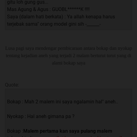
gitu loh gung gus...
Mas Agung & Agus : GUOBL******K !!!!
Saya (dalam hati berkata) : Ya allah kenapa harus
terjebak sama" orang model gini sih -______-
Lusa pagi saya mendengar pembicaraan antara bokap dan nyokap
tentang kejadian aneh yang terjadi 2 malam berturut turut yang di
alami bokap saya
Quote:
Bokap : Mah 2 malem ini saya ngalamin hal" aneh..
Nyokap : Hal aneh gimana pa ?
Bokap :
Malem pertama kan saya pulang malem