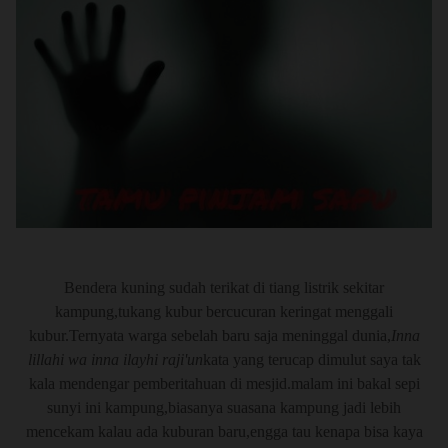
palem raja diganti palem merah 2007
:
Spoiler
for
Sawah depan rumah
:
MAAF GAN CERITA ENGGA BEGITU
SEREM,ALAKADARNYA SESUAI KEJADIAN
MONGGO DIBACA BACA DULU
Bendera kuning sudah terikat di tiang listrik sekitar
kampung,tukang kubur bercucuran keringat menggali
JANGAN LUPA BUDAYAKAN KOMENG GAN & SIS
kubur.Ternyata warga sebelah baru saja meninggal dunia,
Inna
SETELAH MEMBACA
lillahi wa inna ilayhi raji'un
kata yang terucap dimulut saya tak
kala mendengar pemberitahuan di mesjid.malam ini bakal sepi
Quote:
sunyi ini kampung,biasanya suasana kampung jadi lebih
INDEX
mencekam kalau ada kuburan baru,engga tau kenapa bisa kaya
Intro