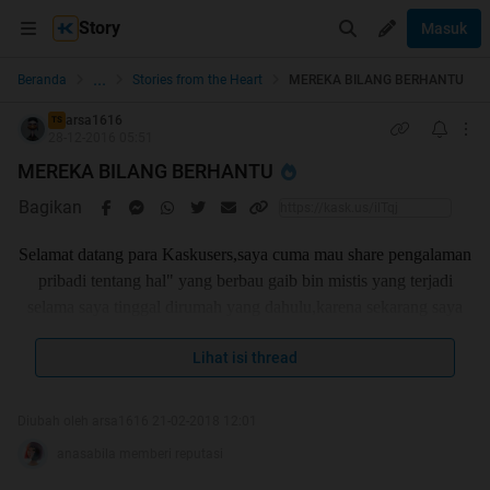
Story
Masuk
...
Beranda
Stories from the Heart
MEREKA BILANG BERHANTU
arsa1616
TS
28-12-2016 05:51
MEREKA BILANG BERHANTU
Bagikan
Selamat datang para Kaskusers,saya cuma mau share pengalaman
pribadi tentang hal" yang berbau gaib bin mistis yang terjadi
selama saya tinggal dirumah yang dahulu,karena sekarang saya
sudah pindah.Saya tinggal dirumah itu sejak tahun 1999 sampai
Lihat isi thread
akhirnya saya dan keluarga pindah pada tahun 2015.Saya akan
menceritakan semua kejadian semenjak awal saya tinggal disitu
dan pindah dari rumah itu.
Diubah oleh arsa1616 21-02-2018 12:01
anasabila memberi reputasi
Oia rumah saya yang dahulu itu terletak di Tangerang,maaf gan