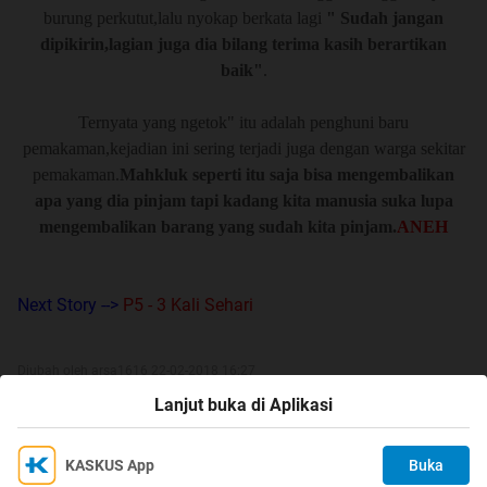
burung perkutut,lalu nyokap berkata lagi
" Sudah jangan
dipikirin,lagian juga dia bilang terima kasih berartikan
baik"
.
Ternyata yang ngetok" itu adalah penghuni baru
pemakaman,kejadian ini sering terjadi juga dengan warga sekitar
pemakaman.
Mahkluk seperti itu saja bisa mengembalikan
apa yang dia pinjam tapi kadang kita manusia suka lupa
mengembalikan barang yang sudah kita pinjam.
ANEH
Next Story -->
P5 - 3 Kali Sehari
Diubah oleh arsa1616 22-02-2018 16:27
Lanjut buka di Aplikasi
0
KASKUS App
Buka
Ikuti KASKUS di
Kami menggunakan Cookies