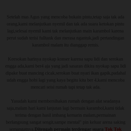
Setelah mas Agus yang mencoba bukain pintu,tetap saja tak ada
orang,kami melanjutkan nyemil dan tak ada suara ketokan pintu
lagi,selesai nyemil kami tak melanjutkan main karambol karena
perut sudah terisi fulltank dan merasa ngantuk,jadi pertandingan
karambol malam itu dianggap remis.
Keesokan harinya nyokap konser karena sapu lidi dan serokan
engga ada,kami ber4 aja yang jadi sasaran dikira nyokap sapu lidi
dipake buat mancing cicak,serokan buat nyari ikan gapik,padahal
udah engga hobi lagi yang kaya begitu kita ber 4,kami mencoba
mencari seisi rumah tapi tetap tak ada.
Yasudah kami membersihakan rumah dengan alat seadanya
saja,malam hari kami lanjutan lagi bermain karambol,kami tidak
terima dengan hasil imbang kemarin malam,permainan
berlangsung sangat sengit,sampe mental" pin keluar arena saking
semangatnya.
Ditengah permain terdengar suara
Tok Tok