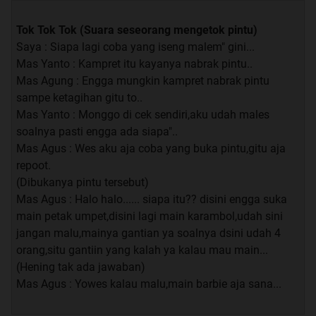
Tok Tok Tok (Suara seseorang mengetok pintu)
Saya : Siapa lagi coba yang iseng malem" gini...
Mas Yanto : Kampret itu kayanya nabrak pintu..
Mas Agung : Engga mungkin kampret nabrak pintu
sampe ketagihan gitu to..
Mas Yanto : Monggo di cek sendiri,aku udah males
soalnya pasti engga ada siapa"..
Mas Agus : Wes aku aja coba yang buka pintu,gitu aja
repoot.
(Dibukanya pintu tersebut)
Mas Agus : Halo halo...... siapa itu?? disini engga suka
main petak umpet,disini lagi main karambol,udah sini
jangan malu,mainya gantian ya soalnya dsini udah 4
orang,situ gantiin yang kalah ya kalau mau main...
(Hening tak ada jawaban)
Mas Agus : Yowes kalau malu,main barbie aja sana...