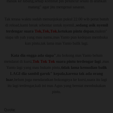
masuk ke lubang,setiap kordinat pin peluncur selalu di arahkan
matang" agar jitu mengenai sasaran.
Tak terasa waktu sudah menunjukan pukul 22.00 wib perut butuh
di reload,kami break sebentar untuk nyemil.,
sedang asik nyemil
terdengar suara
Tok,Tok,Tok.
ketukan pintu depan
,malem"
siapa sih yah yang mau namu,mas Yanto pun kedepan membuka
kan pintu,tak lama mas Yanto balik lagi.
Kata dia engga ada siapa"
,itu bokong mas Yanto belum
mendarat di kursi,
Tok Tok Tok
suara pintu terdengar lagi
,mas
Yanto lagi yang mau bukain pintu,
tidak lama kemudian balik
LAGI dia sambil garuk" kepala,karena tak ada orang
luar
,belum juga mendaratkan bokongnya ke kursi,suara itu lagi
itu lagi terdengar,kali ini mas Agus yang berniat membukakan
pintu.
Quote: