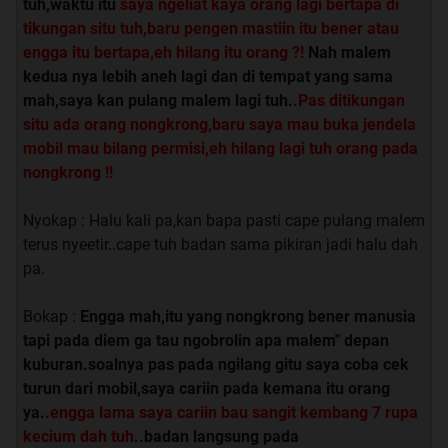
tuh,waktu itu
saya ngeliat kaya orang lagi bertapa di
tikungan situ tuh,baru pengen mastiin itu bener atau
engga itu bertapa,eh hilang itu orang ?!
Nah malem
kedua nya lebih aneh lagi dan di tempat yang sama
mah,saya kan pulang malem lagi tuh..
Pas ditikungan
situ ada orang nongkrong,baru saya mau buka jendela
mobil mau bilang permisi,eh hilang lagi tuh orang pada
nongkrong !!
Nyokap : Halu kali pa,kan bapa pasti cape pulang malem
terus nyeetir..cape tuh badan sama pikiran jadi halu dah
pa.
Bokap :
Engga mah,itu yang nongkrong bener manusia
tapi pada diem ga tau ngobrolin apa malem" depan
kuburan.soalnya pas pada ngilang gitu saya coba cek
turun dari mobil,saya cariin pada kemana itu orang
ya..
engga lama saya cariin bau sangit kembang 7 rupa
kecium dah tuh
..badan langsung pada