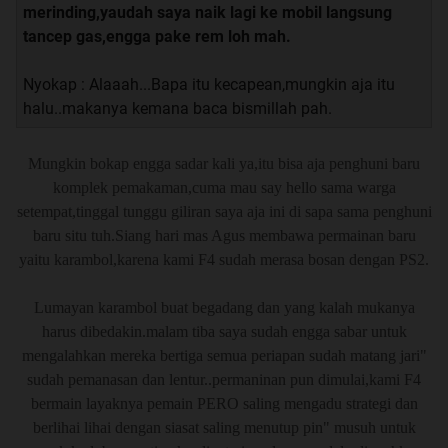
merinding,yaudah saya naik lagi ke mobil langsung
tancep gas,engga pake rem loh mah.
Nyokap : Alaaah...Bapa itu kecapean,mungkin aja itu
halu..makanya kemana baca bismillah pah.
Mungkin bokap engga sadar kali ya,itu bisa aja penghuni baru
komplek pemakaman,cuma mau say hello sama warga
setempat,tinggal tunggu giliran saya aja ini di sapa sama penghuni
baru situ tuh.Siang hari mas Agus membawa permainan baru
yaitu karambol,karena kami F4 sudah merasa bosan dengan PS2.
Lumayan karambol buat begadang dan yang kalah mukanya
harus dibedakin.malam tiba saya sudah engga sabar untuk
mengalahkan mereka bertiga semua periapan sudah matang jari"
sudah pemanasan dan lentur..permaninan pun dimulai,kami F4
bermain layaknya pemain PERO saling mengadu strategi dan
berlihai lihai dengan siasat saling menutup pin" musuh untuk