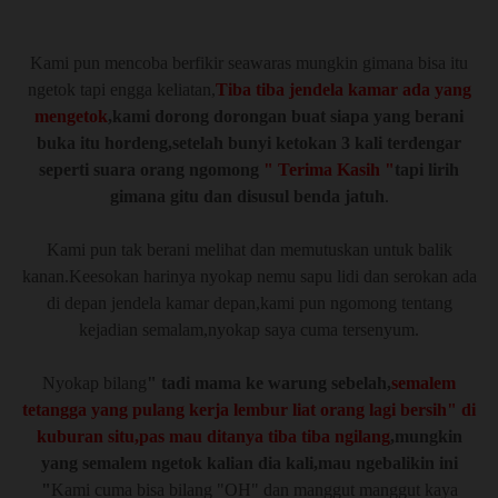
Kami pun mencoba berfikir seawaras mungkin gimana bisa itu
ngetok tapi engga keliatan,
Tiba tiba jendela kamar ada yang
mengetok
,kami dorong dorongan buat siapa yang berani
buka itu hordeng,setelah bunyi ketokan 3 kali terdengar
seperti suara orang ngomong
" Terima Kasih "
tapi lirih
gimana gitu dan disusul benda jatuh
.
Kami pun tak berani melihat dan memutuskan untuk balik
kanan.Keesokan harinya nyokap nemu sapu lidi dan serokan ada
di depan jendela kamar depan,kami pun ngomong tentang
kejadian semalam,nyokap saya cuma tersenyum.
Nyokap bilang
" tadi mama ke warung sebelah,
semalem
tetangga yang pulang kerja lembur liat orang lagi bersih" di
kuburan situ,pas mau ditanya tiba tiba ngilang
,mungkin
yang semalem ngetok kalian dia kali,mau ngebalikin ini
"
Kami cuma bisa bilang "OH" dan manggut manggut kaya