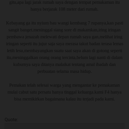
gitu,apa lagi jarak rumah saya dengan tempat pemakaman itu
P1 - Senyuman Perkenalan
hanya berjarak 108 meter dari rumah.
P2 - Si Tukang Keramas
P3 - Serem Merem
Kebayang ga itu nyium bau wangi kembang 7 rupanya,kan pasti
P4 - Tamu Pinjam Sapu
sangit banget.meninggal siang sore di makamkan,iring iringan
P5 - 3 Kali Sehari
pembawa jenazah melewati depan rumah saya gan,melihat iring
P6 - Mereka Yang Tercekik
iringan seperti itu jujur saja saya merasa takut badan terasa lemas
P7 - Rupa Mu Tak Seindah Suara Mu
letih lesu,membayangkan suatu saat saya akan di gotong seperti
P8 - Jailangkung
itu,meninggalkan orang orang tercinta,belum lagi nanti di dalam
P9 - Cerita Mereka
kuburnya saya ditanya malaikat tentang amal ibadah dan
P10 - Kata Orang Pintar
perbuatan selama masa hidup.
P11 - Delman
P12 - Burung Hitam
Pemakan telah selesai warga yang mengantar ke pemakaman
P13 - Silhouette
mulai cabut satu persatu hanya tinggal keluarga.kami F4 hanya
P14 - Kembaran Siyal
bisa memikirkan bagaimana kalau itu terjadi pada kami.
P15 - Menemani Mbah Di Sore Hari
P16 - Bang Sate Bang...
P17 - Sleepwalker
Upadate
Quote:
Spoiler
for
Extended Stories
: