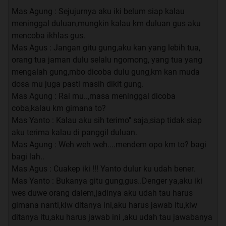
Mas Agung : Sejujurnya aku iki belum siap kalau
meninggal duluan,mungkin kalau km duluan gus aku
mencoba ikhlas gus.
Quote:
Mas Agus : Jangan gitu gung,aku kan yang lebih tua,
Ini dia obat penghilang rasa kentang kalian thread ke
orang tua jaman dulu selalu ngomong, yang tua yang
dua ane
40 Hari Menuju Kayangan
Terima Kasih.
mengalah gung,mbo dicoba dulu gung,km kan muda
dosa mu juga pasti masih dikit gung.
UPDATE SETIAP MALAM JUMAT KLIWON
Mas Agung : Rai mu..,masa meninggal dicoba
coba,kalau km gimana to?
Mas Yanto : Kalau aku sih terimo" saja,siap tidak siap
MOHON DISHARE YA GAN KALAU TIDAK
aku terima kalau di panggil duluan.
Mas Agung : Weh weh weh....mendem opo km to? bagi
KEBERATAN
bagi lah..
TERIMA KASIH YANG SUDAH MAMPIR DI THREAD
Mas Agus : Cuakep iki !!! Yanto dulur ku udah bener.
SAYA INI
Mas Yanto : Bukanya gitu gung,gus..Denger ya,aku iki
wes duwe orang dalem,jadinya aku udah tau harus
gimana nanti,klw ditanya ini,aku harus jawab itu,klw
ditanya itu,aku harus jawab ini ,aku udah tau jawabanya