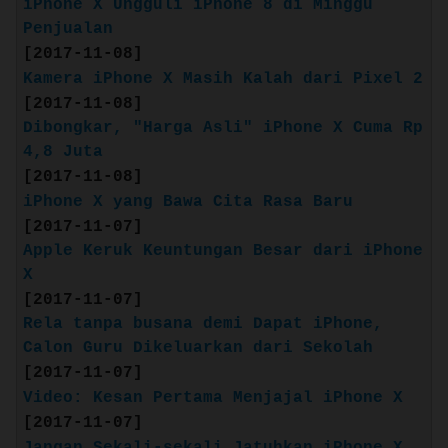
iPhone X Ungguli iPhone 8 di Minggu
Touch ID untuk autentikasi aman
Penjualan
A11 Bionic, chip yang paling andal
[2017-11-08]
dan cerdas di ponsel pintar
Kamera iPhone X Masih Kalah dari Pixel 2
Pengisian daya nirkabel (berfungsi
[2017-11-08]
dengan pengisi daya bersertifikat
Dibongkar, "Harga Asli" iPhone X Cuma Rp
Qi3)
4,8 Juta
Source: apple.com/id
[2017-11-08]
iPhone X yang Bawa Cita Rasa Baru
RAM: 2 GB
[2017-11-07]
Battery: 1821 mAh
Apple Keruk Keuntungan Besar dari iPhone
X
[2017-11-07]
Quote:
Rela tanpa busana demi Dapat iPhone,
Calon Guru Dikeluarkan dari Sekolah
:: iPhone 7 Plus ::
[2017-11-07]
(Release: Sep. 16, 2016)
Video: Kesan Pertama Menjajal iPhone X
[2017-11-07]
Jangan Sekali-sekali Jatuhkan iPhone X