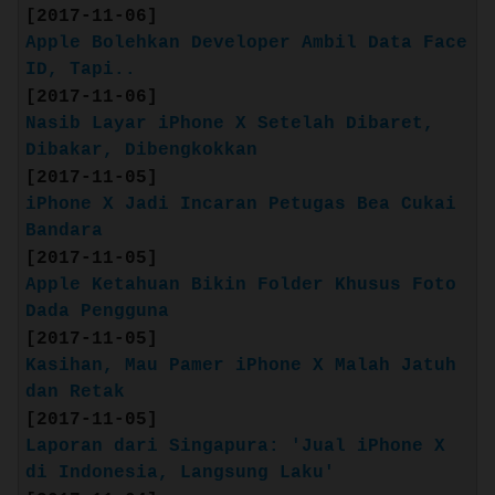
[2017-11-06]
Source: apple.com
Apple Bolehkan Developer Ambil Data Face
ID, Tapi..
Layar Retina HD 5,5 inci
[2017-11-06]
Tahan air dan debu
Nasib Layar iPhone X Setelah Dibaret,
Kamera ganda 12 MP dengan mode Potret
Dibakar, Dibengkokkan
dan video 4K pada kecepatan 30 fps
[2017-11-05]
Kamera FaceTime HD 7 MP dengan Retina
iPhone X Jadi Incaran Petugas Bea Cukai
Flash untuk foto selfie yang
Bandara
mengagumkan
[2017-11-05]
Touch ID untuk autentikasi aman
Apple Ketahuan Bikin Folder Khusus Foto
Chip Fusion A10
Dada Pengguna
Source: apple.com/id
[2017-11-05]
Kasihan, Mau Pamer iPhone X Malah Jatuh
RAM: 3 GB
dan Retak
Battery: 2900 mAh
[2017-11-05]
Laporan dari Singapura: 'Jual iPhone X
di Indonesia, Langsung Laku'