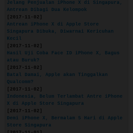
Jelang Penjualan iPhone X di Singapura,
RAM: 2 GB
Antrean Dibagi Dua Kelompok
Battery: 1960 mAh
[2017-11-02]
Antrean iPhone X di Apple Store
Singapura Dibuka, Diwarnai Kericuhan
Kecil
Spoiler
for
iPhone
:
[2017-11-02]
Hasil Uji Coba Face ID iPhone X, Bagus
atau Buruk?
[2017-11-02]
Batal Damai, Apple akan Tinggalkan
Qualcomm?
[2017-11-02]
Indonesia, Belum Terlambat Antre iPhone
X di Apple Store Singapura
[2017-11-02]
Demi iPhone X, Bermalam 5 Hari di Apple
Store Singapura
[2017-11-01]