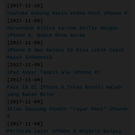
[2017-11-10]
Quote:
YouTube Dukung Rasio Video Unik iPhone X
[2017-11-09]
:: iPhone 8 ::
Sarwendah Dihina karena Selfie dengan
(Release: Sep. 22, 2017)
iPhone X, Ruben Onsu Geram
[2017-11-09]
iPhone X dan Galaxy S9 Bisa Lebih Cepat
Masuk Indonesia
[2017-11-09]
iPad Anyar Tampil ala iPhone X?
[2017-11-09]
Face ID di iPhone X Tetap Kenali Wajah
yang Babak Belur
[2017-11-09]
Iklan Samsung Sindir "Layar Poni" iPhone
X
[2017-11-08]
Performa Layar iPhone X Ungguli Galaxy