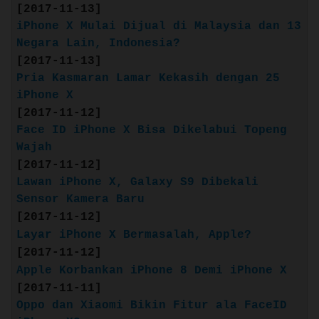
[2017-11-13]
Quote:
iPhone X Mulai Dijual di Malaysia dan 13
:: iPhone 8 Plus ::
Negara Lain, Indonesia?
(Release: Sep. 22, 2017)
[2017-11-13]
Pria Kasmaran Lamar Kekasih dengan 25
iPhone X
[2017-11-12]
Face ID iPhone X Bisa Dikelabui Topeng
Wajah
[2017-11-12]
Lawan iPhone X, Galaxy S9 Dibekali
Sensor Kamera Baru
[2017-11-12]
Layar iPhone X Bermasalah, Apple?
Source: apple.com
[2017-11-12]
Layar Retina HD 5,5 inci dengan True
Apple Korbankan iPhone 8 Demi iPhone X
Tone
[2017-11-11]
Desain kaca seutuhnya dan aluminium,
Oppo dan Xiaomi Bikin Fitur ala FaceID