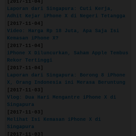
Quote:
[2017-11-04]
Laporan dari Singapura: Cuti Kerja,
:: iPhone 7 ::
Adhit Kejar iPhone X di Negeri Tetangga
(Release: Sep. 16, 2016)
[2017-11-04]
Video: Harga Rp 18 Juta, Apa Saja Isi
Kemasan iPhone X?
[2017-11-04]
iPhone X Diluncurkan, Saham Apple Tembus
Rekor Tertinggi
[2017-11-04]
Laporan dari Singapura: Borong 8 iPhone
X, Orang Indonesia ini Merasa Beruntung
[2017-11-03]
Vlog: Dua Hari Mengantre iPhone X di
Singapura
[2017-11-03]
Melihat Isi Kemasan iPhone X di
Singapura
[2017-11-03]