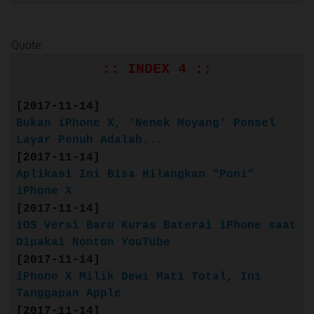
Quote:
:: INDEX 4 ::
[2017-11-14]
Bukan iPhone X, 'Nenek Moyang' Ponsel
Layar Penuh Adalah...
[2017-11-14]
Aplikasi Ini Bisa Hilangkan "Poni"
iPhone X
[2017-11-14]
iOS Versi Baru Kuras Baterai iPhone saat
Source: bell.ca
Dipakai Nonton YouTube
[2017-11-14]
Layar Super Retina HD 5,8 inci dengan
iPhone X Milik Dewi Mati Total, Ini
HDR dan True Tone2
Tanggapan Apple
Desain kaca seutuhnya dan baja tahan
[2017-11-14]