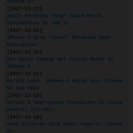
tahan air dan debu
iPhone X?
Kamera ganda 12 MP dengan mode
[2017-11-11]
Potret, Pencahayaan Potret (beta),
Apple Perbaiki “Bug” Salah Ketik
dan video 4K pada kecepatan hingga 60
Menyebalkan di iOS 11
fps
[2017-11-11]
Kamera FaceTime HD 7 MP dengan Retina
iPhone X Bisa “Lemot” Mendadak Saat
Flash untuk foto selfie yang
Kedinginan
mengagumkan
[2017-11-11]
Touch ID untuk autentikasi aman
Bos Apple Ungkap Hal Paling Hebat di
A11 Bionic, chip yang paling andal
iPhone X
dan cerdas di ponsel pintar
[2017-11-11]
Pengisian daya nirkabel (berfungsi
Kurang Laku, iPhone 8 Kalah dari iPhone
dengan pengisi daya bersertifikat
6S dan Oppo
Qi3)
[2017-11-10]
Source: apple.com/id
Daftar 5 Smartphone Terpopuler di Dunia
Kuartal III-2017
RAM: 3 GB
[2017-11-10]
Battery: 2691 mAh
iPad Keluaran 2018 Bakal Seperti iPhone
X?