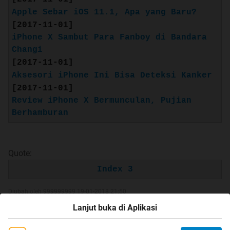
Apple Sebar iOS 11.1, Apa yang Baru?
[2017-11-01]
iPhone X Sambut Para Fanboy di Bandara
Changi
[2017-11-01]
Aksesori iPhone Ini Bisa Deteksi Kanker
[2017-11-01]
Review iPhone X Bermunculan, Pujian
Berhamburan
Quote:
Index 3
Diubah oleh 999999999 19-01-2018 21:50
Lanjut buka di Aplikasi
0