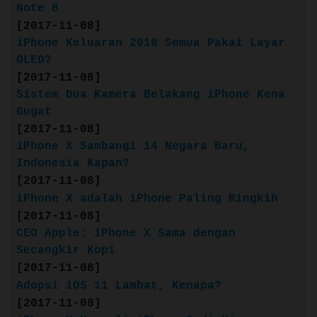
Note 8
[2017-11-08]
iPhone Keluaran 2018 Semua Pakai Layar
OLED?
[2017-11-08]
Sistem Dua Kamera Belakang iPhone Kena
Gugat
[2017-11-08]
Source: apple.com
iPhone X Sambangi 14 Negara Baru,
Indonesia Kapan?
Layar Retina HD 4,7 inci dengan True
[2017-11-08]
Tone
iPhone X adalah iPhone Paling Ringkih
Desain kaca seutuhnya dan aluminium,
[2017-11-08]
tahan air dan debu
CEO Apple: iPhone X Sama dengan
Kamera 12 MP dengan video 4K pada
Secangkir Kopi
kecepatan hingga 60 fps
[2017-11-08]
Kamera FaceTime HD 7 MP dengan Retina
Adopsi iOS 11 Lambat, Kenapa?
Flash untuk foto selfie yang
[2017-11-08]
mengagumkan