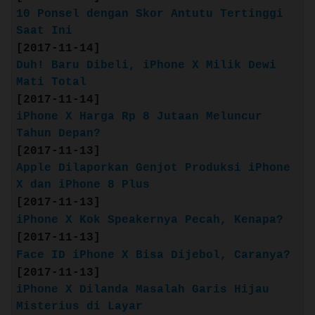
karat, tahan air dan debu
10 Ponsel dengan Skor Antutu Tertinggi
Kamera ganda 12 MP dengan mode
Saat Ini
Potret, Pencahayaan Potret (beta),
[2017-11-14]
dan video 4K pada kecepatan hingga 60
Duh! Baru Dibeli, iPhone X Milik Dewi
fps
Mati Total
Kamera depan TrueDepth 7 MP dengan
[2017-11-14]
mode Potret dan Pencahayaan Potret
iPhone X Harga Rp 8 Jutaan Meluncur
Face ID untuk autentikasi aman
Tahun Depan?
A11 Bionic, chip yang paling andal
[2017-11-13]
dan cerdas di ponsel pintar
Apple Dilaporkan Genjot Produksi iPhone
Pengisian daya nirkabel (berfungsi
X dan iPhone 8 Plus
dengan pengisi daya bersertifikat
[2017-11-13]
Qi3)
iPhone X Kok Speakernya Pecah, Kenapa?
Source: apple.com/id
[2017-11-13]
Face ID iPhone X Bisa Dijebol, Caranya?
RAM: 3 GB
[2017-11-13]
Battery: 2716 mAh
iPhone X Dilanda Masalah Garis Hijau
Misterius di Layar