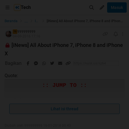
Tech
Masuk
...
Beranda
IOS
[iNews] All About iPhone 7, iPhone 8 and iPhone X
999999999
TS
04-09-2016 17:16
[iNews] All About iPhone 7, iPhone 8 and iPhone
X
Bagikan
Quote:
:: JUMP TO ::
Rules
Unboxing & Review iPhone 8, iPhone 8
Lihat isi thread
Plus and iPhone X
Unboxing & Review iPhone 7
Diubah oleh 999999999 16-01-2018 00:40
Index 7