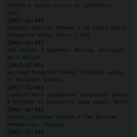
iPhone X Sudah Dijual di Indonesia,
Tapi...
[2017-11-03]
Pembeli Pertama iPhone X di Apple Store
Singapura Hanya Antre 2 Jam
[2017-11-03]
Source: apple.com
300 iPhone X Digondol Maling, Kerugian
Rp 4 Miliar
Layar Retina HD 4,7 inci
[2017-11-03]
Tahan air dan debu
Antrean Mengular Ponsel Termahal Apple
Kamera 12 MP dengan video 4K pada
di Berbagai Negara
kecepatan 30 fps
[2017-11-03]
Kamera FaceTime HD 7 MP dengan Retina
Laporan dari Singapura: Penjualan iPhone
Flash untuk foto selfie yang
X Perdana di Singapura yang Sempat Ricuh
mengagumkan
[2017-11-03]
Touch ID untuk autentikasi aman
Pembeli Pertama iPhone X Tak Berniat
Chip Fusion A10
Memakainya, Kenapa?
Source: apple.com/id
[2017-11-03]