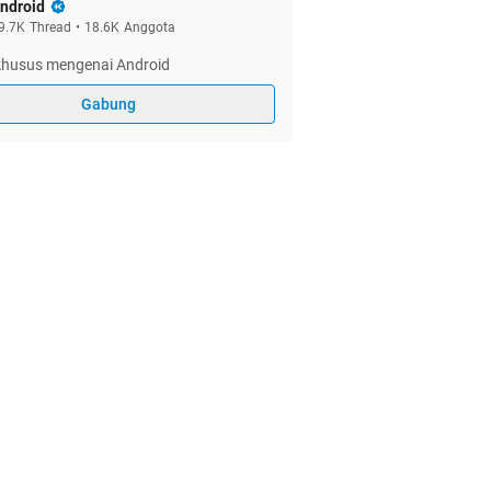
ndroid
9.7K
Thread
•
18.6K
Anggota
 khusus mengenai Android
Gabung