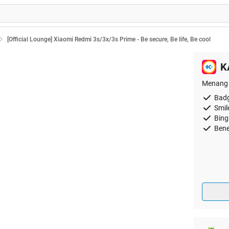
[Official Lounge] Xiaomi Redmi 3s/3x/3s Prime - Be secure, Be life, Be cool
K
Menang 
Badg
Smil
Bing
Bene