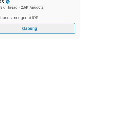
OS
.8K
Thread
•
2.6K
Anggota
 khusus mengenai IOS
Gabung