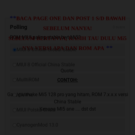
**
BACA PAGE ONE DAN POST 1 S/D BAWAH
Polling
0 suara
SEBELUM NANYA!
ROM MIUI paling stable bwt Mi5?
SEBELUM BERTANYA, KASIH TAU DULU Mi5
**
NYA VERSI APA DAN ROM APA
MIUI 8 Official Global Stable
MIUI 8 Official China Stable
Quote:
MulltiROM
CONTOH:
Gan, gw make Mi5 128 pro yang hitam, ROM 7.x.x.x versi
MIUIPro
China Stable
Kenapa MI5 ane .... dst dst
MIUI Polska China
CyanogenMod 13.0