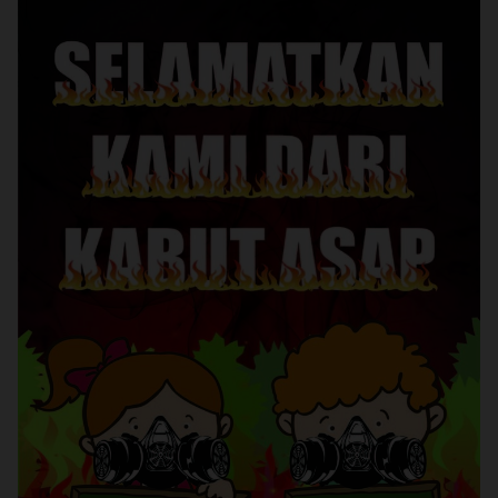
Sekalgi lagi, Terima Kasih atas partisipasi seluruh
Kaskuser yang telah menyumbangkan kreativitasnya
dalam gerakan ini. Tanpa uluran tangan dari kita, siapa
lagi yang akan membantu meringankan penderitaan
saudara-saudara kita kan?
Keep #MAR16ERAK
Agan tahu sudah berapa banyak adik kita yang tidak