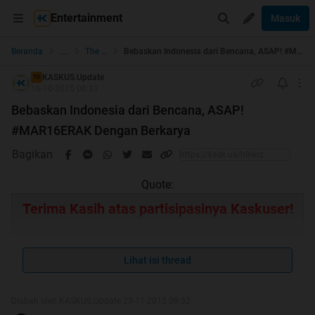
Entertainment
Masuk
...
Beranda
The Lounge
Bebaskan Indonesia dari Bencana, ASAP! #MAR16ERAK Dengan Berkarya
KASKUS.Update
TS
16-10-2015 06:31
Bebaskan Indonesia dari Bencana, ASAP!
#MAR16ERAK Dengan Berkarya
Bagikan
Quote:
Terima Kasih atas partisipasinya Kaskuser!
KASKUS sangat mengapresiasi semangat Kaskuser
dalam menunjukkan kepedulian terhadap saudara-
Lihat isi thread
saudara di Sumatra dan Kalimantan yang terkena
dampak dari bencana asap. Saat kita menulusuri
Diubah oleh KASKUS.Update 23-11-2015 09:32
thread ini, kita bisa melihat antusiasme Kaskuser