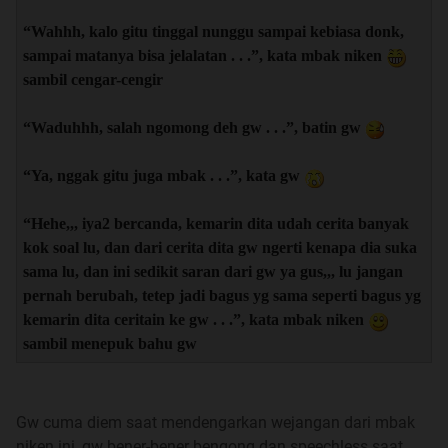
“Wahhh, kalo gitu tinggal nunggu sampai kebiasa donk,
sampai matanya bisa jelalatan . . .”, kata mbak niken
sambil cengar-cengir
“Waduhhh, salah ngomong deh gw . . .”, batin gw
“Ya, nggak gitu juga mbak . . .”, kata gw
“Hehe,,, iya2 bercanda, kemarin dita udah cerita banyak
kok soal lu, dan dari cerita dita gw ngerti kenapa dia suka
sama lu, dan ini sedikit saran dari gw ya gus,,, lu jangan
pernah berubah, tetep jadi bagus yg sama seperti bagus yg
kemarin dita ceritain ke gw . . .”, kata mbak niken
sambil menepuk bahu gw
Gw cuma diem saat mendengarkan wejangan dari mbak
niken ini, gw bener-bener bengong dan speechless saat