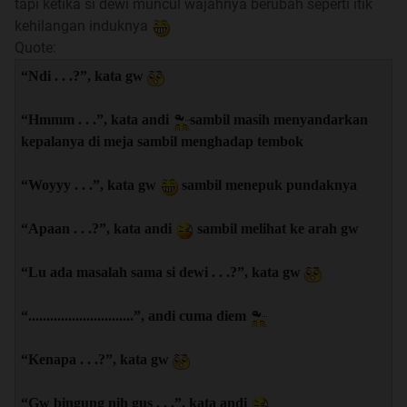
tapi ketika si dewi muncul wajahnya berubah seperti itik
kehilangan induknya
Quote:
“Ndi . . .?”, kata gw
“Hmmm . . .”, kata andi
sambil masih menyandarkan
kepalanya di meja sambil menghadap tembok
“Woyyy . . .”, kata gw
sambil menepuk pundaknya
“Apaan . . .?”, kata andi
sambil melihat ke arah gw
“Lu ada masalah sama si dewi . . .?”, kata gw
“.............................”, andi cuma diem
“Kenapa . . .?”, kata gw
“Gw bingung nih gus . . .”, kata andi