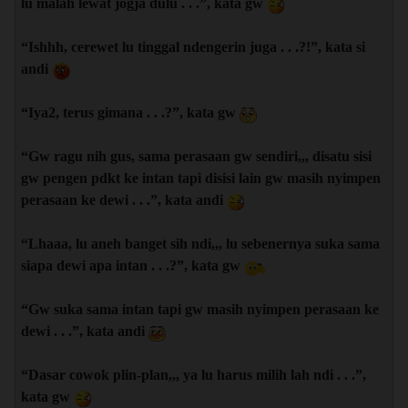
lu malah lewat jogja dulu . . .”, kata gw
“Ishhh, cerewet lu tinggal ndengerin juga . . .?!”, kata si
andi
“Iya2, terus gimana . . .?”, kata gw
“Gw ragu nih gus, sama perasaan gw sendiri,,, disatu sisi
gw pengen pdkt ke intan tapi disisi lain gw masih nyimpen
perasaan ke dewi . . .”, kata andi
“Lhaaa, lu aneh banget sih ndi,,, lu sebenernya suka sama
siapa dewi apa intan . . .?”, kata gw
“Gw suka sama intan tapi gw masih nyimpen perasaan ke
dewi . . .”, kata andi
“Dasar cowok plin-plan,,, ya lu harus milih lah ndi . . .”,
kata gw