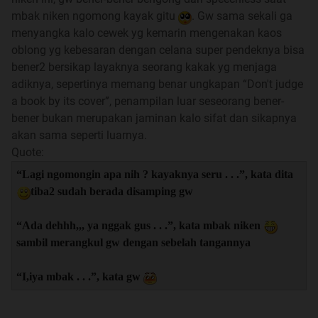
mbak niken ngomong kayak gitu
. Gw sama sekali ga
menyangka kalo cewek yg kemarin mengenakan kaos
oblong yg kebesaran dengan celana super pendeknya bisa
bener2 bersikap layaknya seorang kakak yg menjaga
adiknya, sepertinya memang benar ungkapan “Don't judge
a book by its cover”, penampilan luar seseorang bener-
bener bukan merupakan jaminan kalo sifat dan sikapnya
akan sama seperti luarnya.
Quote:
“Lagi ngomongin apa nih ? kayaknya seru . . .”, kata dita
tiba2 sudah berada disamping gw
“Ada dehhh,,, ya nggak gus . . .”, kata mbak niken
sambil merangkul gw dengan sebelah tangannya
“I,iya mbak . . .”, kata gw