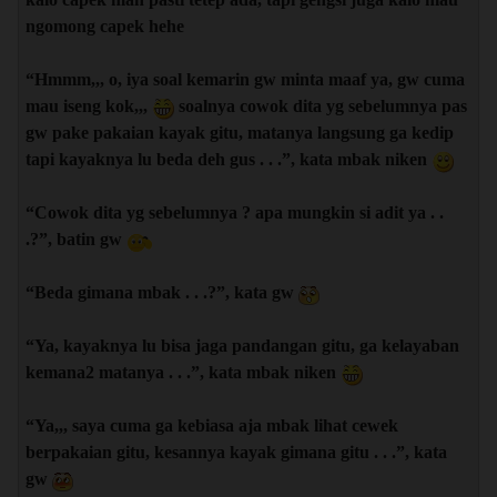
ngomong capek hehe
“Hmmm,,, o, iya soal kemarin gw minta maaf ya, gw cuma
mau iseng kok,,,
soalnya cowok dita yg sebelumnya pas
gw pake pakaian kayak gitu, matanya langsung ga kedip
tapi kayaknya lu beda deh gus . . .”, kata mbak niken
“Cowok dita yg sebelumnya ? apa mungkin si adit ya . .
.?”, batin gw
“Beda gimana mbak . . .?”, kata gw
“Ya, kayaknya lu bisa jaga pandangan gitu, ga kelayaban
kemana2 matanya . . .”, kata mbak niken
“Ya,,, saya cuma ga kebiasa aja mbak lihat cewek
berpakaian gitu, kesannya kayak gimana gitu . . .”, kata
gw