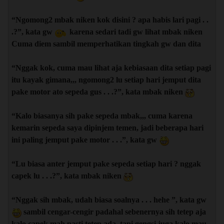
“Ngomong2 mbak niken kok disini ? apa habis lari pagi . .
.?”, kata gw
karena sedari tadi gw lihat mbak niken
Cuma diem sambil memperhatikan tingkah gw dan dita
“Nggak kok, cuma mau lihat aja kebiasaan dita setiap pagi
itu kayak gimana,,, ngomong2 lu setiap hari jemput dita
pake motor ato sepeda gus . . .?”, kata mbak niken
“Kalo biasanya sih pake sepeda mbak,,, cuma karena
kemarin sepeda saya dipinjem temen, jadi beberapa hari
ini paling jemput pake motor . . .”, kata gw
“Lu biasa anter jemput pake sepeda setiap hari ? nggak
capek lu . . .?”, kata mbak niken
“Nggak sih mbak, udah biasa soalnya . . . hehe ”, kata gw
sambil cengar-cengir padahal sebenernya sih tetep aja
kalo capek mah pasti tetep ada, tapi gengsi juga kalo mau