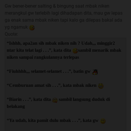
Gw bener-bener salting & bingung saat mbak niken
merangkul gw terlebih lagi dihadapan dita, mau gw lepas
ga enak sama mbak niken tapi kalo ga dilepas bakal ada
yg ngamuk
Quote:
“Ishhh, apa2an sih mbak niken nih ? Udah,,, minggir2
ntar kita telat lagi . . .”, kata dita
sambil menarik mbak
niken sampai rangkulannya terlepas
“Fiuhhhh,,, selamet-selamet . . .”, batin gw
“Cemburuan amat sih . . .”, kata mbak niken
“Biarin . . .”, kata dita
sambil langsung duduk di
belakang
“Ya udah, kita pamit dulu mbak . . .”, kata gw