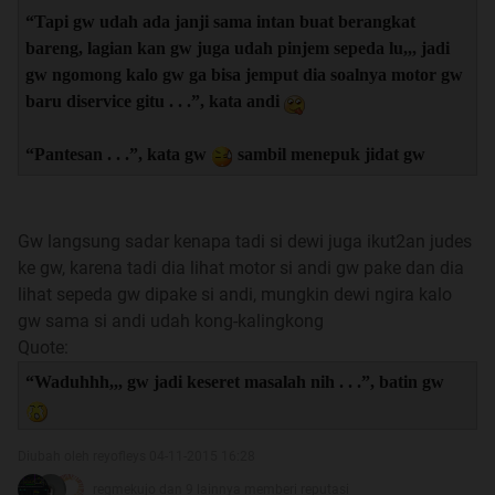
“Tapi gw udah ada janji sama intan buat berangkat
bareng, lagian kan gw juga udah pinjem sepeda lu,,, jadi
gw ngomong kalo gw ga bisa jemput dia soalnya motor gw
baru diservice gitu . . .”, kata andi
“Pantesan . . .”, kata gw
sambil menepuk jidat gw
Gw langsung sadar kenapa tadi si dewi juga ikut2an judes
ke gw, karena tadi dia lihat motor si andi gw pake dan dia
lihat sepeda gw dipake si andi, mungkin dewi ngira kalo
gw sama si andi udah kong-kalingkong
Quote:
“Waduhhh,,, gw jadi keseret masalah nih . . .”, batin gw
Diubah oleh reyofleys 04-11-2015 16:28
regmekujo dan 9 lainnya memberi reputasi