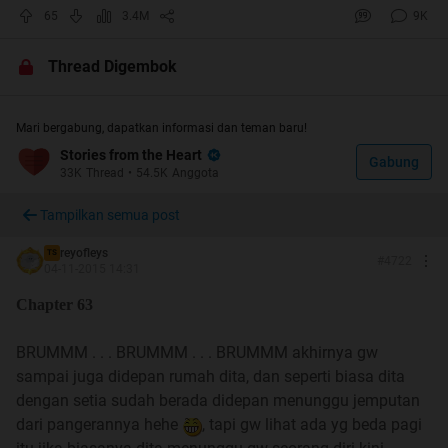
soalnya kalo udah ngambek susah bener mbalikin
65
3.4M
9K
moodnya
hadehhh. Bisa2 ga dapet jatah ane wkwk
Thread Digembok
Spoiler
for
cover
:
Mari bergabung, dapatkan informasi dan teman baru!
Stories from the Heart
Gabung
33K
Thread
•
54.5K
Anggota
R.U.L.E.S
Spoiler
for
rules
:
Tampilkan semua post
reyofleys
TS
#
4722
04-11-2015 14:31
Chapter 63
F.A.Q
Spoiler
for
F.A.Q
:
BRUMMM . . . BRUMMM . . . BRUMMM akhirnya gw
sampai juga didepan rumah dita, dan seperti biasa dita
dengan setia sudah berada didepan menunggu jemputan
dari pangerannya hehe
, tapi gw lihat ada yg beda pagi
Quote: