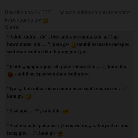
Dan tiba-tiba CKITTT . . . sebuah cubitan manis mendarat
ke punggung gw
Quote:
“Aduh, duhh,,, de',,, bercanda-bercanda kok, aa' lagi
bawa motor nih . . .”, kata gw
sambil berusaha melepas
sentuhan lembut dita di punggung gw
“Ishhh,,,ngapain juga sih pake rahasia2an . . .”, kata dita
sambil melepas sentuhan lembutnya
“Iya2,,, tadi mbak niken minta maaf soal kemarin itu . . .”,
kata gw
“Soal apa . . .?”, kata dita
“Soal dia pake pakaian yg kemarin itu,,, katanya dia cuma
iseng gitu . . .”, kata gw