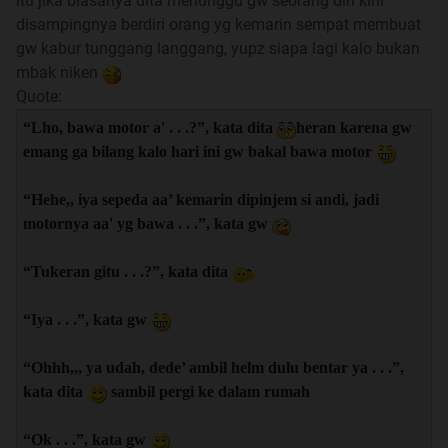
itu jika biasanya dita menunggu gw seorang diri kini
“She is my first love, she is my first girlfriend, and she is my
disampingnya berdiri orang yg kemarin sempat membuat
wife”
gw kabur tunggang langgang, yupz siapa lagi kalo bukan
mbak niken
“and she is the reason I tell you about this story”
Quote:
“Lho, bawa motor a' . . .?”, kata dita
heran karena gw
emang ga bilang kalo hari ini gw bakal bawa motor
Index
:
Spoiler
for
index
:
“Hehe,, iya sepeda aa’ kemarin dipinjem si andi, jadi
motornya aa' yg bawa . . .”, kata gw
Jadwal Update
“Tukeran gitu . . .?”, kata dita
Quote:
*Mohon maaf, untuk beberapa minggu ini update sepertinya
“Iya . . .”, kata gw
akan menjadi tidak tentu bisa sehari sekali, dua hari sekali,
atau tiga hari sekali, sekali lagi mohon maaf
& mohon
“Ohhh,,, ya udah, dede’ ambil helm dulu bentar ya . . .”,
pengertiannya
kata dita
sambil pergi ke dalam rumah
“Ok . . .”, kata gw