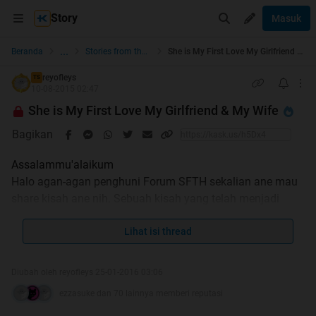
Story
Masuk
...
Beranda
Stories from the Heart
She is My First Love My Girlfriend & My Wife
reyofleys
TS
10-08-2015 02:47
She is My First Love My Girlfriend & My Wife
Bagikan
Assalammu'alaikum
Halo agan-agan penghuni Forum SFTH sekalian ane mau
share kisah ane nih. Sebuah kisah yang telah menjadi
sebuah madu dan gula di kehidupan ane
. Setelah
selama ini jadi SR di SFTH ane jadi pengen nich share
Lihat isi thread
kisah percintaan ane, hehehe. Setelah bujuk rayu sana-sini
akhirnya istri ane ngebolehin ane buat share kisah ini.
Diubah oleh reyofleys 25-01-2016 03:06
Kenapa harus ijin istri ? Ente termasuk anggota ISTI
ezzasuke dan 70 lainnya memberi reputasi
(Ikutan Suami takut Istri) ya ? Ya, bisa dibilang begitu hehe