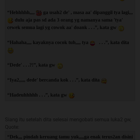
“Hehhhhh,,,,
ga usah2 de' , masa aa' dipanggil tya lagi,,,
dulu aja pas sd ada 3 orang yg namanya sama 'tya'
cewek semua lagi yg cowok aa' doank . . .”, kata gw
“Hahaha,,,, kayaknya cocok tuh,,,, tya
. . .”, kata dita
“Dede' . . .?!”, kata gw
“Iya2,,,,, dede' bercanda kok . . .”, kata dita
“Hadeuhhhhh . . .”, kata gw
Siang itu setelah dita selesai mengobati semua luka2 gw,
Quote:
“Dek,,, pindah keruang tamu yuk,,,,ga enak terus2an disini