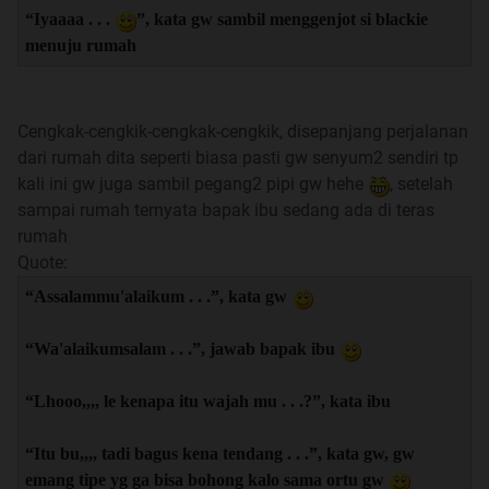
“Iyaaaa . . .
”, kata gw sambil menggenjot si blackie
menuju rumah
Cengkak-cengkik-cengkak-cengkik, disepanjang perjalanan
dari rumah dita seperti biasa pasti gw senyum2 sendiri tp
kali ini gw juga sambil pegang2 pipi gw hehe
, setelah
sampai rumah ternyata bapak ibu sedang ada di teras
rumah
Quote:
“Assalammu'alaikum . . .”, kata gw
“Wa'alaikumsalam . . .”, jawab bapak ibu
“Lhooo,,,, le kenapa itu wajah mu . . .?”, kata ibu
“Itu bu,,,, tadi bagus kena tendang . . .”, kata gw, gw
emang tipe yg ga bisa bohong kalo sama ortu gw