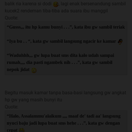
balik ria karena si dodi
, lagi enak bersenandung sambil
kucek2 rendeman tiba-tiba ada suara ibu manggil
Quote:
“Gusss,,, itu hp kamu bunyi . . .”, kata ibu gw sambil teriak
“Iya bu . . “, kata gw sambil langsung ngacir ke kamar
“Waduhhh,,, gw lupa buat sms dita kalo udah sampai
rumah,,,, dia pasti ngambek nih . . .”, kata gw sambil
nepok jidat
Begitu masuk kamar tanpa basa-basi langsung gw angkat
hp gw yang masih bunyi itu
Quote:
“Halo, Assalammu'alaikum ,,,, maaf de' tadi aa' langsung
nyuci baju jadi lupa buat sms hehe . . .”, kata gw dengan
cepat