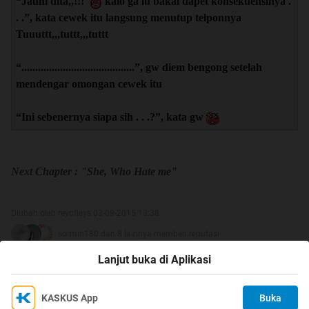
“Jauhi dita,,!!!
kalo ga lu bakal dapet konsekuensinya .
. .”, kata cewek itu langsung menutup telponnya
Tuuuttt,,,tuttt,,,tuttt
“.........................................”, gw diem bengong setelah
mendengar omongan cewek itu
“Ini sebenernya siapa sih . . .?”, kata gw
Next Chapter : "She, Who Hate me"
Diubah oleh reyofleys 03-09-2015 13:38
sormin180 dan 8 lainnya memberi reputasi
Lanjut buka di Aplikasi
9
KASKUS App
Buka
Ikuti KASKUS di