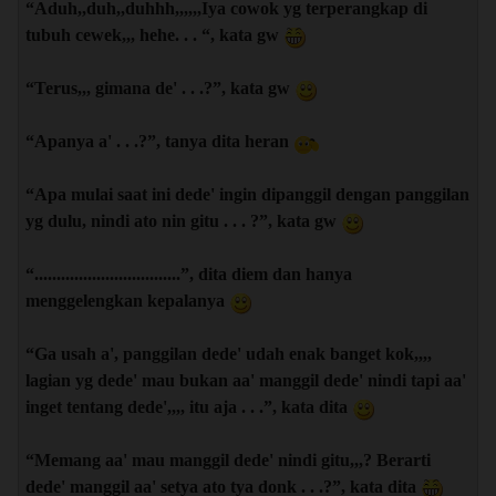
“Aduh,,duh,,duhhh,,,,,,Iya cowok yg terperangkap di
“She is my first love, she is my first girlfriend, and she is my
tubuh cewek,,, hehe. . . “, kata gw
wife”
“Terus,,, gimana de' . . .?”, kata gw
“and she is the reason I tell you about this story”
“Apanya a' . . .?”, tanya dita heran
Index
:
“Apa mulai saat ini dede' ingin dipanggil dengan panggilan
Spoiler
for
index
:
yg dulu, nindi ato nin gitu . . . ?”, kata gw
“.................................”, dita diem dan hanya
Jadwal Update
menggelengkan kepalanya
Quote:
*Mohon maaf, untuk beberapa minggu ini update sepertinya
“Ga usah a', panggilan dede' udah enak banget kok,,,,
akan menjadi tidak tentu bisa sehari sekali, dua hari sekali,
lagian yg dede' mau bukan aa' manggil dede' nindi tapi aa'
atau tiga hari sekali, sekali lagi mohon maaf
& mohon
inget tentang dede',,,, itu aja . . .”, kata dita
pengertiannya
“Memang aa' mau manggil dede' nindi gitu,,,? Berarti
dede' manggil aa' setya ato tya donk . . .?”, kata dita