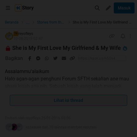
Story
Masuk
...
Beranda
Stories from the Heart
She is My First Love My Girlfriend & My Wife
reyofleys
TS
10-08-2015 02:47
She is My First Love My Girlfriend & My Wife
Bagikan
Assalammu'alaikum
Halo agan-agan penghuni Forum SFTH sekalian ane mau
share kisah ane nih. Sebuah kisah yang telah menjadi
sebuah madu dan gula di kehidupan ane
. Setelah
selama ini jadi SR di SFTH ane jadi pengen nich share
Lihat isi thread
kisah percintaan ane, hehehe. Setelah bujuk rayu sana-sini
akhirnya istri ane ngebolehin ane buat share kisah ini.
Diubah oleh reyofleys 25-01-2016 03:06
Kenapa harus ijin istri ? Ente termasuk anggota ISTI
ezzasuke dan 70 lainnya memberi reputasi
(Ikutan Suami takut Istri) ya ? Ya, bisa dibilang begitu hehe