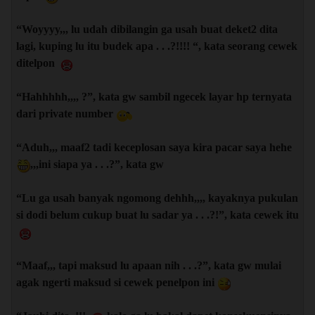
“Woyyyy,,, lu udah dibilangin ga usah buat deket2 dita
lagi, kuping lu itu budek apa . . .?!!!! “, kata seorang cewek
ditelpon
“Hahhhhh,,,, ?”, kata gw sambil ngecek layar hp ternyata
dari private number
“Aduh,,, maaf2 tadi keceplosan saya kira pacar saya hehe
,,,ini siapa ya . . .?”, kata gw
“Lu ga usah banyak ngomong dehhh,,,, kayaknya pukulan
si dodi belum cukup buat lu sadar ya . . .?!”, kata cewek itu
“Maaf,,, tapi maksud lu apaan nih . . .?”, kata gw mulai
agak ngerti maksud si cewek penelpon ini