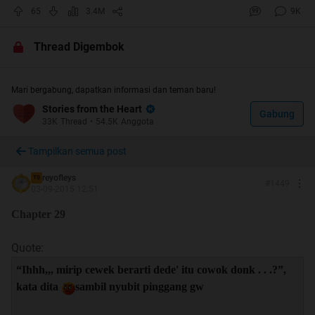
soalnya kalo udah ngambek susah bener mbalikin
65
3.4M
9K
moodnya
hadehhh. Bisa2 ga dapet jatah ane wkwk
Thread Digembok
Spoiler
for
cover
:
Mari bergabung, dapatkan informasi dan teman baru!
Stories from the Heart
Gabung
33K
Thread
•
54.5K
Anggota
R.U.L.E.S
Spoiler
for
rules
:
Tampilkan semua post
reyofleys
TS
#
1449
03-09-2015 12:51
Chapter 29
F.A.Q
Spoiler
for
F.A.Q
:
Quote:
“Ihhh,,, mirip cewek berarti dede' itu cowok donk . . .?”,
kata dita
sambil nyubit pinggang gw
Quote: