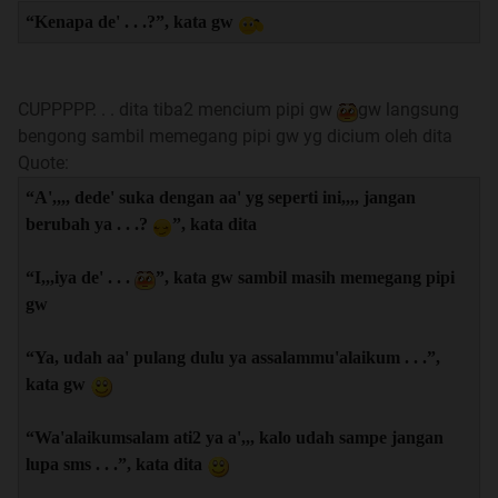
“Kenapa de' . . .?”, kata gw
CUPPPPP. . . dita tiba2 mencium pipi gw
gw langsung
bengong sambil memegang pipi gw yg dicium oleh dita
Quote:
“A',,,, dede' suka dengan aa' yg seperti ini,,,, jangan
berubah ya . . .?
”, kata dita
“I,,,iya de' . . .
”, kata gw sambil masih memegang pipi
gw
“Ya, udah aa' pulang dulu ya assalammu'alaikum . . .”,
kata gw
“Wa'alaikumsalam ati2 ya a',,, kalo udah sampe jangan
lupa sms . . .”, kata dita