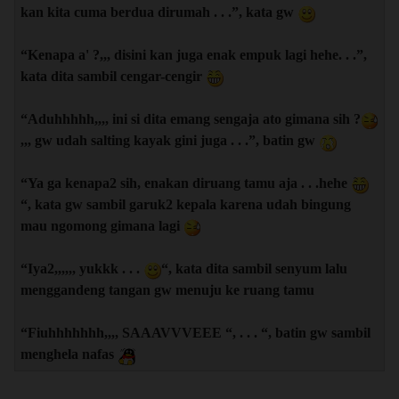
kan kita cuma berdua dirumah . . .”, kata gw
“Kenapa a' ?,,, disini kan juga enak empuk lagi hehe. . .”,
kata dita sambil cengar-cengir
“Aduhhhhh,,,, ini si dita emang sengaja ato gimana sih ?
,,, gw udah salting kayak gini juga . . .”, batin gw
“Ya ga kenapa2 sih, enakan diruang tamu aja . . .hehe
“, kata gw sambil garuk2 kepala karena udah bingung
mau ngomong gimana lagi
“Iya2,,,,,, yukkk . . .
“, kata dita sambil senyum lalu
menggandeng tangan gw menuju ke ruang tamu
“Fiuhhhhhhh,,,, SAAAVVVEEE “, . . . “, batin gw sambil
menghela nafas