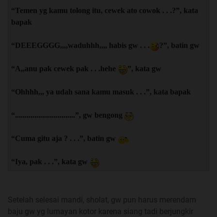
“Temen yg kamu tolong itu, cewek ato cowok . . .?”, kata
bapak
“DEEEGGGG,,,,waduhhh,,,, habis gw . . .
?”, batin gw
“A,,anu pak cewek pak . . .hehe
”, kata gw
“Ohhhh,,, ya udah sana kamu masuk . . .”, kata bapak
“...............................”, gw bengong
“Cuma gitu aja ? . . .”, batin gw
“Iya, pak . . .”, kata gw
Setelah selesai mandi, sholat, gw pun harus merendam
baju gw yg lumayan kotor karena siang tadi berjungkir