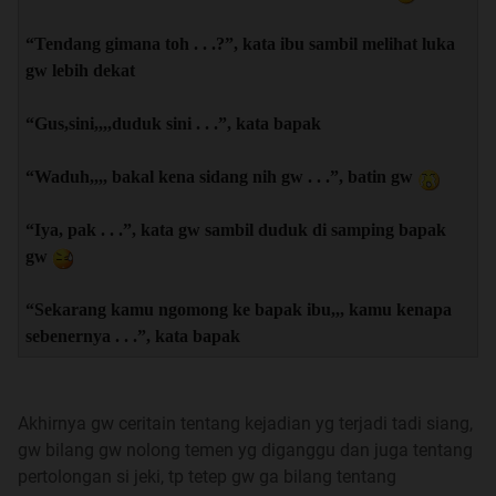
“Tendang gimana toh . . .?”, kata ibu sambil melihat luka
gw lebih dekat
“Gus,sini,,,,duduk sini . . .”, kata bapak
“Waduh,,,, bakal kena sidang nih gw . . .”, batin gw
“Iya, pak . . .”, kata gw sambil duduk di samping bapak
gw
“Sekarang kamu ngomong ke bapak ibu,,, kamu kenapa
sebenernya . . .”, kata bapak
Akhirnya gw ceritain tentang kejadian yg terjadi tadi siang,
gw bilang gw nolong temen yg diganggu dan juga tentang
pertolongan si jeki, tp tetep gw ga bilang tentang