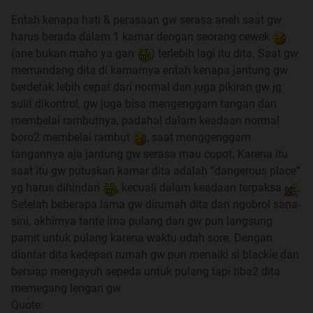
Entah kenapa hati & perasaan gw serasa aneh saat gw
harus berada dalam 1 kamar dengan seorang cewek
(ane bukan maho ya gan
) terlebih lagi itu dita. Saat gw
memandang dita di kamarnya entah kenapa jantung gw
berdetak lebih cepat dari normal dan juga pikiran gw jg
sulit dikontrol, gw juga bisa mengenggam tangan dan
membelai rambutnya, padahal dalam keadaan normal
boro2 membelai rambut
, saat menggenggam
tangannya aja jantung gw serasa mau copot. Karena itu
saat itu gw putuskan kamar dita adalah “dangerous place”
yg harus dihindari
, kecuali dalam keadaan terpaksa
.
Setelah beberapa lama gw dirumah dita dan ngobrol sana-
sini, akhirnya tante irna pulang dan gw pun langsung
pamit untuk pulang karena waktu udah sore. Dengan
diantar dita kedepan rumah gw pun menaiki si blackie dan
bersiap mengayuh sepeda untuk pulang tapi tiba2 dita
memegang lengan gw
Quote: