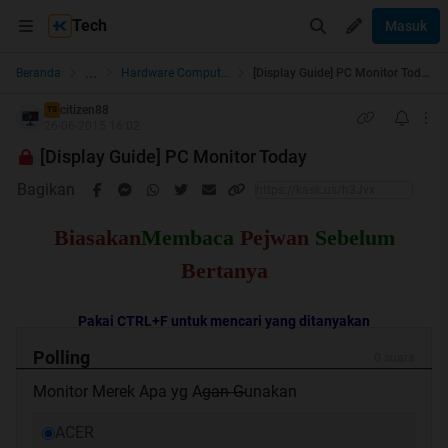
Tech
Masuk
...
Beranda
Hardware Computer
[Display Guide] PC Monitor Today
citizen88
TS
26-06-2015 16:02
[Display Guide] PC Monitor Today
Bagikan
Biasakan
Membaca
Pejwan
Sebelum
Bertanya
Pakai CTRL+F untuk mencari yang ditanyakan
Polling
0 suara
--------------------------------------------------------------------------------------------------------
Monitor Merek Apa yg Agan Gunakan
-----------
ACER