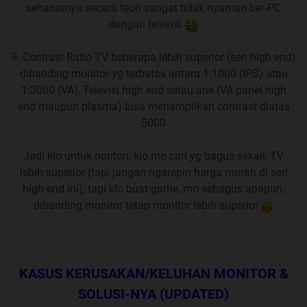
seharusnya secara teori sangat tidak nyaman ber-PC
TIPE (BACA : BOLD BIRU)
dengan televisi
7. HARAP TETAPKAN BUJET MAXIMUM (BUKAN
BUJET PERKIRAAN) UNTUK PENENTUAN BUJET
9. Contrast Ratio TV beberapa lebih superior (seri high end)
PADA POINT 4 UNTUK MEMUDAHKAN PENYARANAN
dibanding monitor yg terbatas antara 1:1000 (IPS) atau
8.
PERTANYAAN TIDAK LENGKAP/TIDAK MASUK
1:3000 (VA), Televisi high end setau ane (VA panel high
AKAL/TIDAK MEMATUHI RULES
HARAP MAKLUM
end maupun plasma) bisa menampilkan contrast diatas
KALAU DICUEKIN/TIDAK DIJAWAB UNTUK
5000
MENGHINDARI OVERPOST BERLEBIHAN
9.
TIDAK BOLEH TITIP LAPAK
Jualan dalam THREAD
Jadi klo untuk nonton, klo mo cari yg bagus sekali, TV
ini
lebih superior (tapi jangan ngarepin harga murah di seri
10. DILARANG
OOT BERLEBIHAN ATAU BERTANYA
high end ini), tapi klo buat game, mo sebagus apapun,
TIDAK PADA TEMPATNYA (CONTOHNYA :
dibanding monitor tetap monitor lebih superior
MEMBAHAS/BERDISKUSI MENGENAI DISPLAY
TELEVISI DALAM HAL INI TERMASUK MONITOR-TV
ATAU DISPLAY LAPTOP ATAU PROYEKTOR)
KASUS KERUSAKAN/KELUHAN MONITOR &
YG PERLU DIPERHATIKAN
SOLUSI-NYA (UPDATED)