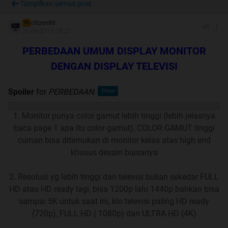
Tampilkan semua post
SELAMAT DATANG DI THREAD
citizen88
TS
#
5
26-06-2015 18:21
MONITOR
D
I
S
P
L
A
Y
GUIDE
PERBEDAAN UMUM DISPLAY MONITOR
DENGAN DISPLAY TELEVISI
Thread ini didedikasikan sebagai
REFERENSI
dan
SHARING
bagi Teman2 yang sedang mencari tahu
Spoiler
for
PERBEDAAN
:
tentang MONITOR PC beserta SPESIFIKASInya dan bisa
1. Monitor punya color gamut lebih tinggi (lebih jelasnya
juga sebagai
BAHAN PERTIMBANGAN
dalam membeli
baca page 1 apa itu color gamut), COLOR GAMUT tinggi
MONITOR.
cuman bisa ditemukan di monitor kelas atas high end
khusus desain biasanya
RULES
2. Resolusi yg lebih tinggi dari televisi bukan sekedar FULL
1. Secara umum harus mematuhi
ATURAN POSTING DI
HD atau HD ready lagi, bisa 1200p lalu 1440p bahkan bisa
KASKUS
sampai 5K untuk saat ini, klo televisi paling HD ready
2. DILARANG MEREFERENSIKAN TIPE SECARA
"ONE
(720p), FULL HD ( 1080p) dan ULTRA HD (4K)
LINER"
DALAM ARTIAN HANYA MEREFERENSIKAN