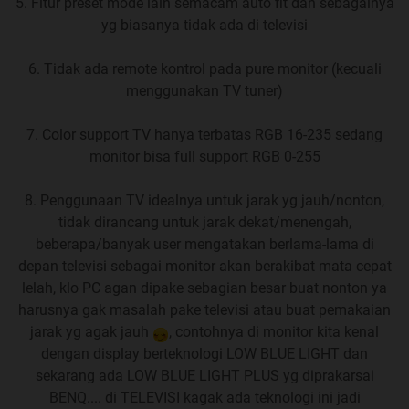
5. Fitur preset mode lain semacam auto fit dan sebagainya
YG GAK ADA DI LISTING TOKO YG SEBELUMNYA
yg biasanya tidak ada di televisi
DISEBUTKAN)
YG MEMUAT
LISTING MONITOR
KECUALI
KALAU SUDAH SEBUT TIPE TERUS
6. Tidak ada remote kontrol pada pure monitor (kecuali
SURUH PILIHKAN/REKOMENKAN/MINTA ANALISA
menggunakan TV tuner)
MAKA TIDAK JADI MASALAH, TIDAK PERLU
MENYERTAKAN LISTING TOKO KECUALI MASIH
7. Color support TV hanya terbatas RGB 16-235 sedang
MEMINTA REKOMENDASI LAGI
, BILA BINGUNG GAK
monitor bisa full support RGB 0-255
NGERTI TOKONYA/SALESNYA BISA BERTANYA KE
KSKN/FJB/TOKO ONLINE TERLEBIH DAHULU
8. Penggunaan TV idealnya untuk jarak yg jauh/nonton,
MENGINGAT MONITOR JUMLAHNYA SANGAT
tidak dirancang untuk jarak dekat/menengah,
BANYAK & KETERSEDIAAN TIPE/HARGA TIAP TOKO
beberapa/banyak user mengatakan berlama-lama di
BERBEDA-BEDA JUGA UNTUK MEMPERMUDAH
depan televisi sebagai monitor akan berakibat mata cepat
PENYARANAN, ALASAN PENTINGNYA
lelah, klo PC agan dipake sebagian besar buat nonton ya
MENYEBUTKAN LISTING BISA DILIAT DI POSTINGAN
harusnya gak masalah pake televisi atau buat pemakaian
INI
KLIK
& POSTINGAN INI BISA JADI CONTOH KASUS
jarak yg agak jauh
, contohnya di monitor kita kenal
JUGA PENTINGNYA NYEBUTIN REFERENSI TOKO
dengan display berteknologi LOW BLUE LIGHT dan
GAK ADA DI INTERNET KATANYA
sekarang ada LOW BLUE LIGHT PLUS yg diprakarsai
6. RULE NOMOR 4 TIDAK BERLAKU KLO SUDAH ADA
BENQ.... di TELEVISI kagak ada teknologi ini jadi
BEBERAPA TIPE YG DIMINATI ALIAS SUDAH NYEBUT