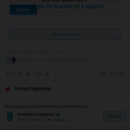
LCD/LED-TV, PLASMA-TV & OLED-TV
Submit
TEMPAT BERTANYA & SHARE INFO DISTRO
MONITOR/HW PC
=>
Lihat isi thread
DISTRIBUTOR - DISTRIBUTOR HARDWARE KOMPUTER
Diubah oleh citizen88 21-07-2016 03:54
shirogane21 dan tato799 memberi reputasi
PERTANYAAN SEPUTAR LAPTOP DAN MASALAHNYA
=>
MASALAH MASALAH LAPTOP
2
1.1M
10K
Thread Digembok
PERTANYAAN MENYANGKUT TIPE/HARGA H/W
KOMPUTER
=>
KONSULTASI MERAKIT HARDWARE
Mari bergabung, dapatkan informasi dan teman baru!
--------------------------------------------------------------------------------------------------------
Hardware Computer
Gabung
-----------
31.4K
Thread
•
15.4K
Anggota