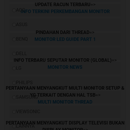
UPDATE RACUN TERBARU
=>
AOC
INFO TERKINI PERKEMBANGAN MONITOR
ASUS
PINDAHAN DARI THREAD
=>
BENQ
MONITOR LED GUIDE PART 1
DELL
INFO TERBARU SEPUTAR MONITOR (GLOBAL)
=>
MONITOR NEWS
LG
PHILIPS
PERTANYAAN MENYANGKUT MULTI MONITOR SETUP &
YG TERKAIT DENGAN HAL TSB
=>
SAMSUNG
MULTI MONITOR THREAD
VIEWSONIC
PERTANYAAN MENYANGKUT DISPLAY TELEVISI BUKAN
LAINNYA
DISPLAY MONITOR
=>