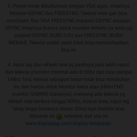
TIPE TANPA KETERANGAN YG JELAS ATAU TIDAK
3. Preset mode dikustumasi dengan VGA agan, misalnya
LENGKAP AGAR TIDAK MENYESATKAN & BISA DI-
Monitor GSYNC dan FREESYNC, Televisi mah gak bisa
PERTANGGUNGJAWAB-KAN
manfaatin fitur VGA FREESYNC maupun GSYNC ataupun
3. BOLEH BERDEBAT MEGENAI MEREK & TIPE
VSYNC misalnya (hanya untuk monitor tertentu ya tentu yg
TERTENTU TERMASUK FITURNYA
ASALKAN
BISA
support GSYNC (KUBU IJO) dan FREESYNC (KUBU
DIPERTANGGUNGJAWAB-KAN DENGAN DATA &
MERAH), Televisi sudah pasti tidak bisa memanfaatkan
LOGIKA DAN BUKAN ASUMSI, CONTOH DENGAN
fitur ini
REVIEW PEMAKAIAN (NEGATIF MAUPUN POSITIF),
BANTAHAN JUGA DIPERBOLEHKAN
4. Input lag dan refresh rate yg pastinya jauh lebih cepat
4.
PERTANYAAN YG JAWABANNYA BISA
dari televisi (monitor minimal ada di 60hz dan bisa sampai
DIGOOGLING ATO ADA DI PEJONE
SEBAIKNYA
144hz 1ms, televisi sebagian besar tidak bisa melakukan
TIDAK DITANYAKAN LAGI KECUALI UNTUK
ini, dan hanya untuk Monitor kelas atas (HIGH END
MEMASTIKAN KEBENARANNYA (KALAU RAGU)
monitor GAMING biasanya), memang ada televisi yg
5. PERTANYAAN MENYANGKUT HARGA & YG
refresh rate tembus hingga 600hz, klopun bisa, input lag
MENYANGKUT REKOMENDASI SOAL TIPE MONITOR
tetap tinggi biasanya diatas 30ms tapi monitor bisa
BERDASAR BUJET & TIDAK MENYEBUTKAN TIPE
dibawah itu
, referensi dari situ ini
SAMA SEKALI TOLONG SILAKAN TERLEBIH DAHULU
www.displaylag.com/display-database/
MELAMPIRKAN
NAMA TOKO/SUMBER TOKO/SALES
(MAXIMAL 1 SEBAGAI PATOKAN KECUALI ADA TIPE