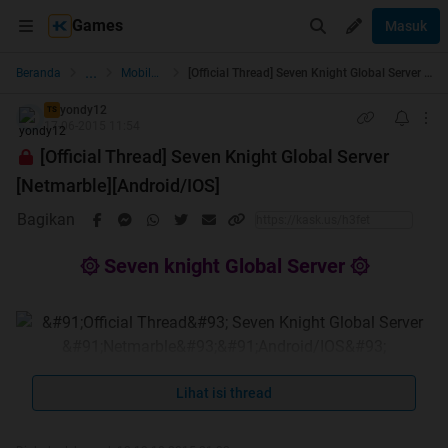
Games
Masuk
...
Beranda
Mobile Games
[Official Thread] Seven Knight Global Server [Netmarble][Android/IOS]
yondy12
TS
17-06-2015 11:54
[Official Thread] Seven Knight Global Server
[Netmarble][Android/IOS]
Bagikan
۞ Seven knight Global Server ۞
Netmarble
Lihat isi thread
|
FB Group
|
Line Group