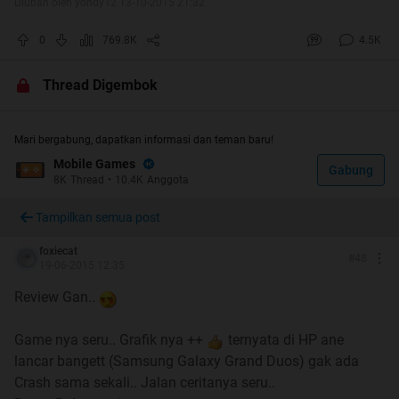
Diubah oleh yondy12 13-10-2015 21:32
THREAD RULES
0
769.8K
4.5K
Thread Digembok
Quote:
Perkenalkan diri agan dan saling menghargai
Mari bergabung, dapatkan informasi dan teman baru!
sesama pemain
Mobile Games
Gabung
No junk, flamming, SARA, dsb
8K
Thread
•
10.4K
Anggota
No double posting. Kalo double / triple posting
Tampilkan semua post
mohon di edit
No lapak jualan!!
foxiecat
#
48
Dilarang menggunakan huruf yang besar - besar dan
19-06-2015 12:35
warna yang mencolok!
Review Gan..
Post gambar harap menggunakan SPOILER
Saat masuk ke subforum ini, Agan dianggap sudah
Game nya seru.. Grafik nya ++
ternyata di HP ane
membaca dan menyetujui peraturan yang berlaku
lancar bangett (Samsung Galaxy Grand Duos) gak ada
Crash sama sekali.. Jalan ceritanya seru..