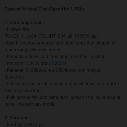
lini fotografinya. Nah, untuk Oppo R1X, vendor asal
Cara balikin lagi ClockSpeed ke 1.5Ghz
Tiongkok tersebut juga melengkapi ponsel pintar
terbarunya ini dengan segudang fitur canggih dan
1. Cara tanpa root :
pastinya desain luar yang elegan khas Oppo.
- Extrack file
Spoiler
for
13 MPx Camera
:
"R1xEX_11.A.04_OTA_INT_004_all_150509.zip"
- Cari file yang namanya "boot.img" copy dan simpan di
Spoiler
for
Hybrid Slot Explandable Memory
:
mana yang sekiranya aman..
- Kemudian download "boot.img" dari hasil backup
SPESIFIKASI R1X
Firmware
150429
atau
150504
Quote:
- Rename "0429boot.img/0504boot.img" menjadi
"boot.img"
Network
- Setelah itu replace file "boot.img" hasil download tadi ke
2G : 850 / 900 / 1800 / 1900
folder hasil extract.
3G : 850 / 900 / 1700 / 1900 / 2100
- Pilih semua file. dan kemudian jadikan *zip lagi & siap di
install via recovery mode.
Dimensions
140.6 x 70.1 x 6.9 mm
2. Cara root :
- Root dulu R1x nya