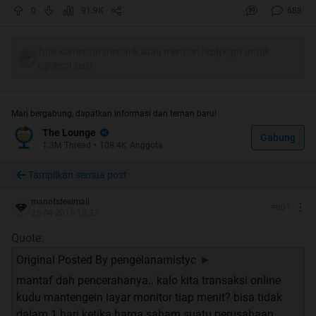
0
91.9K
688
==============================================
==============================================
Tulis komentar menarik atau mention replykgpt untuk
=========
ngobrol seru
Cukup penting emang kalo kita punya tabungan yang
Mari bergabung, dapatkan informasi dan teman baru!
cukup dan bisa dipakai suatu saat nanti. Tapi alangkah
The Lounge
Gabung
lebih baik jika tabungan yang kita pakai bisa
1.3M
Thread
•
108.4K
Anggota
dimanfaatkan untuk berinvestasi. Soalnya dengan
Tampilkan semua post
berinvestasi kita bisa membuat nilai tabungan kita
menjadi lebih bernilai gan.
manofsteelmail
#
601
25-04-2015 13:33
Quote:
Quote:
Original Posted By
pengelanamistyc
►
mantaf dah pencerahanya.. kalo kita transaksi online
kudu mantengein layar monitor tiap menit? bisa tidak
dalam 1 hari ketika harga saham suatu perusahaan