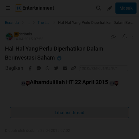
Entertainment
Masuk
...
Beranda
The Lounge
Hal-Hal Yang Perlu Diperhatikan Dalam Berinvestasi Saham
dcdbnis
TS
14-04-2015 07:53
Hal-Hal Yang Perlu Diperhatikan Dalam
Berinvestasi Saham
Bagikan
Alhamdulillah HT 22 April 2015
Makasih Mimin Momod All Officer&Kaskuser
Lihat isi thread
Semoga Thread TS Menambah Wawasan Tentang
Berinvestasi Saham Di Indonesia
Diubah oleh dcdbnis 27-04-2015 07:02