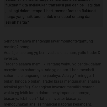
fluktuatif kita melakukan transaksi jual dan beli lagi dan
jual lagi dalam tempo 1 hari. memanfaatkan fluktuasi
harga yang naik turun untuk mendapat untung dari
selisih harga?
Sering/lamanya mantengin layar monitor tergantung
masing2 orang.
Mengapa Berinvestasi?
Ada 2 jenis orang yg berinvestasi di saham, yaitu trader &
investor.
Buat agan dan aganwati yang belum tahu, investasi
Trader biasanya memiliki rentang waktu yg pendek dalam
adalah kegiatan “membeli” sesuatu dimasa sekarang
menyimpan sahamnya. Ada yg dalam 1 hari membeli
untuk “dijual” kembali dimasa darang dengan nilai yang
saham lalu langsung menjualnya. Ada yg 1 minggu, 1
lebih tinggi. Ane juga yakin ketika kita ditanya mengenai
bulan, hingga 6 bulan. Trader biasa mengunakan analisa
motivasi berinvestasi rata-rata jawabannya adalah profit,
teknikal (grafik). Sedangkan investor memiliki rentang
benar ?
waktu yg lebih lama dalam menyimpan sahamnya,
Gak ada yang salah dengan hal itu. Tapi tahukah agan
biasanya lebih dari 1 tahun. Investor biasanya
bahwa tujuan dari investasi secara umum adalah untuk
menggunakan analisa financial (laporan keuangan).