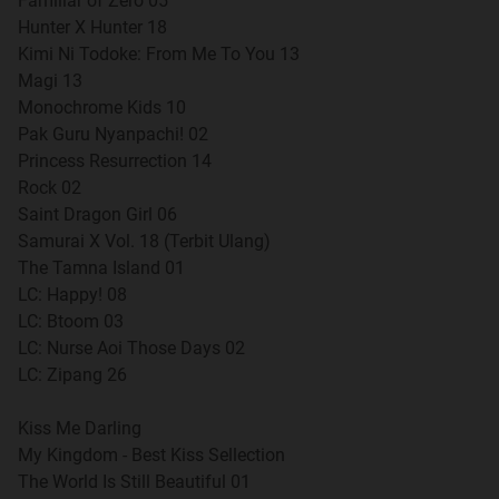
Familiar of Zero 05
Quote:
Hunter X Hunter 18
3 Maret
Kimi Ni Todoke: From Me To You 13
11 Maret
Magi 13
18 Maret
Monochrome Kids 10
25 Maret
Pak Guru Nyanpachi! 02
Princess Resurrection 14
Rock 02
Saint Dragon Girl 06
April
Samurai X Vol. 18 (Terbit Ulang)
Quote:
The Tamna Island 01
1 April
LC: Happy! 08
8 April
LC: Btoom 03
15 April
LC: Nurse Aoi Those Days 02
22 April
LC: Zipang 26
29 April
Kiss Me Darling
My Kingdom - Best Kiss Sellection
Mei
The World Is Still Beautiful 01