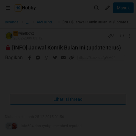
Hobby
Masuk
...
Beranda
AMHelpdesk
[INFO] Jadwal Komik Bulan Ini (update terus)
windboyz
TS
23-02-2009 03:12
[INFO] Jadwal Komik Bulan Ini (update terus)
Bagikan
Quote:
Lihat isi thread
REKAP JADWAL DAN REVIEW TAHUN 2014
Diubah oleh nonb 25-12-2015 01:56
JADWAL TERBIT KOMIK 2015
tata604 dan rynkyk memberi reputasi
Quote: