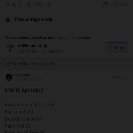
2
1.1M
10K
Januari
Thread Digembok
Quote:
7 Januari
Mari bergabung, dapatkan informasi dan teman baru!
14 Januari
21 Januari
AMHelpdesk
Gabung
2.3K
Thread
•
545
Anggota
28 Januari
Tampilkan semua post
Hei_long05
Februari
#
6435
18-03-2015 08:48
Quote:
STO 15 April 2015
4 Februari
11 18 Februari
Rencana komik 15 april..
25 Februari
Beelzebub 20
Detektif Conan 83
Fairy Tail 31
Maret