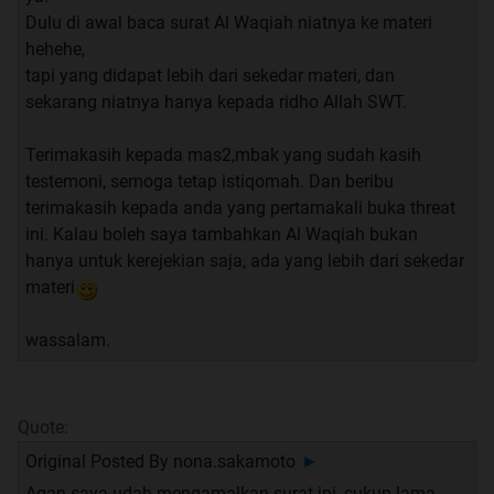
klo kata nyokap ane, ini doa kecukupan..
Dulu di awal baca surat Al Waqiah niatnya ke materi
tapi ane baru ngamalin ini doa setelah nemu thread ini.
hehehe,
thanks TS..
tapi yang didapat lebih dari sekedar materi, dan
sekarang niatnya hanya kepada ridho Allah SWT.
sedikit cerita aja gan.
ane ngamalin 3x sehari, tapi cuma sampe seminggu
Terimakasih kepada mas2,mbak yang sudah kasih
doang trus putus, seminggu trus putus.
testemoni, semoga tetap istiqomah. Dan beribu
jadi belom pernah ngerasain sampe 40 hari atau 90 hari.
terimakasih kepada anda yang pertamakali buka threat
ini. Kalau boleh saya tambahkan Al Waqiah bukan
tapi ane udah ngerasain banget ke istimewaannya.
hanya untuk kerejekian saja, ada yang lebih dari sekedar
bukan cuma sekedar rejeki doang tapi yg lain lain juga.
materi
udah sering banget kejadian yg namanya di hadepin
suatu masalah, g selang berapa lama tiba tiba solusi
wassalam.
dateng gtu aja.
itu sering banget ane alamin.
sekarang juga hati semakin tenang dan nyaman aja
Quote:
buat jalanin hidup.
sebenernya banyak sih ke istimewaan lain yg ane rasain
Original Posted By
nona.sakamoto
►
tapi yg ane ceritain itu aja dulu om TS.
Agan saya udah mengamalkan surat ini, cukup lama.