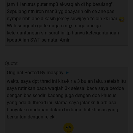
jam 11an,trus puter mp3 al-waqiah di hp berulang".
Sepulang ntn iron man3 yg dbayarin olh ce ane,pas
nympe rmh ane dikasih jersey sriwijaya fc olh kk ipar
Wah sungguh ga terduga emg,smoga ane ga
ketergantungan sm surat ini,tp hanya ketergantungan
kpda Allah SWT semata. Amin
Quote:
Original Posted By
maspriy
►
waktu saya dpt thred ini kira-kir a 3 bulan lalu. setelah itu
saya rutinkan baca waqiah 3x selesai baca saya berdoa
dengan bhs sendiri kadang juga dengan doa khusus
yang ada di thread ini. slama saya jalankn luarbiasa.
banyak kemudahan dalam berbagai hal khusus yang
berkaitan dengan rejeki.