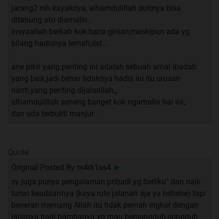
Mohon keikhlasan mengirimkan Al-Fatihah 1x setiap
jarang2 nih kayaknya, alhamdulillah duitnya bisa
akan mengamalkan kepada : Nabi Muhammad SAW, dan
ditabung ato diamalin..
kepada orang2 yang mengajarkan kebaikan kepada kita
insyaallah berkah kok baca ginian,meskipun ada yg
terkhusus kepada ikhwan kita
Haji Hardi Ahmad bin Haji
bilang hadisnya lemah,dst...
Pardi Ismail dan kepada guru-gurunya - semoga berkah
kehidupannya
.
ane pikir yang penting ini adalah sebuah amal ibadah
yang baik,jadi benar tidaknya hadis ini itu urusan
nanti,yang penting dijalanilah,,,
alhamdulillah seneng banget kok ngamalin hal ini,,
dan uda terbukti manjur..
Quote:
Original Posted By
m4rk1ss4
►
sy juga punya pengalaman pribadi yg berliku" dan naik
turun keadaannya (kaya rute jalanan aja ya hehehe) tapi
beneran memang Allah itu tidak pernah ingkar dengan
janjinya bagi hambanya yg mau bersungguh-sungguh