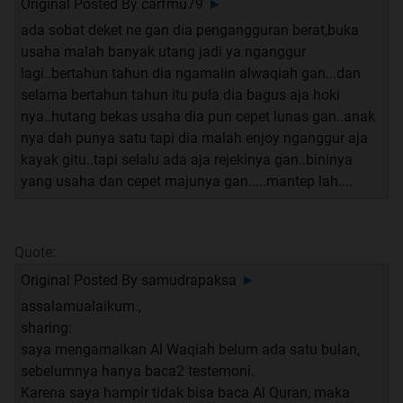
kumpulan FR 7 by agan hikaru486
Original Posted By
carfmu79
►
kumpulan FR 8 by agan hikaru486
ada sobat deket ne gan dia pengangguran berat,buka
usaha malah banyak utang jadi ya nganggur
kumpulan FR 9 by agan hikaru486
lagi..bertahun tahun dia ngamalin alwaqiah gan...dan
kumpulan FR 10 by agan hikaru486
selama bertahun tahun itu pula dia bagus aja hoki
kumpulan FR 11 by agan hikaru486
nya..hutang bekas usaha dia pun cepet lunas gan..anak
kumpulan FR 12 by agan hikaru486
nya dah punya satu tapi dia malah enjoy nganggur aja
kayak gitu..tapi selalu ada aja rejekinya gan..bininya
kumpulan FR 13 by agan hikaru486
yang usaha dan cepet majunya gan.....mantep lah....
kumpulan FR 14 by agan hikaru486
kumpulan FR 15 by agan hikaru486
Quote:
Original Posted By
samudrapaksa
►
assalamualaikum.,
Quote:
sharing:
Original Posted By
kobangijo
►
saya mengamalkan Al Waqiah belum ada satu bulan,
mw sharing pengalaman ngamalin surah al waqiah..
sebelumnya hanya baca2 testemoni.
Karena saya hampir tidak bisa baca Al Quran, maka