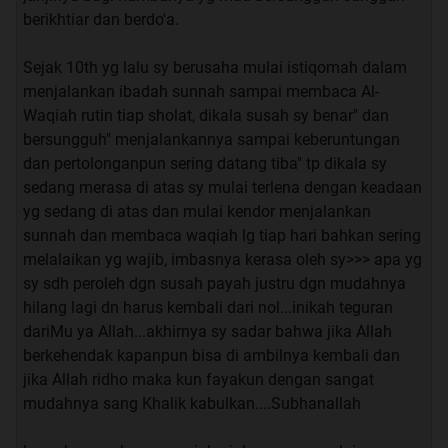
berikhtiar dan berdo'a.
Sejak 10th yg lalu sy berusaha mulai istiqomah dalam
menjalankan ibadah sunnah sampai membaca Al-
Waqiah rutin tiap sholat, dikala susah sy benar" dan
bersungguh" menjalankannya sampai keberuntungan
dan pertolonganpun sering datang tiba" tp dikala sy
sedang merasa di atas sy mulai terlena dengan keadaan
yg sedang di atas dan mulai kendor menjalankan
sunnah dan membaca waqiah lg tiap hari bahkan sering
melalaikan yg wajib, imbasnya kerasa oleh sy>>> apa yg
sy sdh peroleh dgn susah payah justru dgn mudahnya
hilang lagi dn harus kembali dari nol...inikah teguran
dariMu ya Allah...akhirnya sy sadar bahwa jika Allah
berkehendak kapanpun bisa di ambilnya kembali dan
jika Allah ridho maka kun fayakun dengan sangat
mudahnya sang Khalik kabulkan....Subhanallah