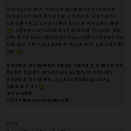
dengan Waqiah ... dari NOL sampai punya
RODA EMPAT
...
beberapa bulan yll saya bener2 galau abis. ngelamar
kerjaan, tes ksana kemari gak ada hasil. jualan onlen
pun gak maju2, pengen nikah tp ga da yg ngajak nikah
. akhirnya saya baca surah al waqiah 3x sehari, tiap
Mohon keikhlasan mengirimkan Al-Fatihah 1x setiap
abis sholat baca salawat trus baca surah ar rahman tiap
akan mengamalkan kepada : Nabi Muhammad SAW, dan
abis isya. mencoba ngamalin sekuat saya, gak rutin tiap
kepada orang2 yang mengajarkan kebaikan kepada kita
hari
.
terkhusus kepada ikhwan kita
Haji Hardi Ahmad bin Haji
Pardi Ismail dan kepada guru-gurunya - semoga berkah
alhamdulillah beberapa minggu ngamalin ini semua jadi
kehidupannya
.
mudah. pas thn kemaren ada tes cpns sy coba dan
alhamdulillah ketrima
. gak disangka jg ada yg
--------------------------------------------------------------------*
ngajakin nikah
subhanallah..
Alloh memang maha pemurah
kumpulan FR 4 by agan hikaru486
kumpulan FR 5 by agan hikaru486
kumpulan FR 6 by agan hikaru486
Quote: