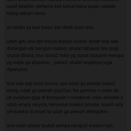
surat terakhir. pertama kali tamat baca quran setelah
betul gan, ini yang saya rasakan sekarang setelah
hidup sekian lama.
mengamalkan, hati plong dan selalu optimis
ini rezeki yg luar biasa dari Allah buat ane.
Hal itu juga yang TS rasakan ketika mengamalkan dengan
udah gitu ane dpt bonus ibadah shalat. entah knp ada
istiqomah Surat Al-Waqiah. HATI TENANG adalah prasarat
dorongan utk bangun malam, shalat tahajud, lalu pagi
utama dalam menarik rejeki dari Allah SWT. Ingat
shalat dhuha, trus lama2 mikir yg sunat dijalanin kenapa
pelajaran LOA (The Law of Attraction) yang mensyaratkan
yg wajib ga dijalanin... pelan2 shalat wajibnya juga
keadaan hati agar tenang.
dipenuhin.
Lanjut silahkan dipraktekkan .....
trus ada lagi extra bonus, ane udah ga pernah bobo2
siang, udah ga pernah pijat2an, file gambar n video ah
Quote:
uh puluhan giga di komputer n notebook udah didelete n
Original Posted By
FrameRate
►
udah empty recycle, termasuk koleksi private. masih ada
sih koleksi di email tp udah ga pernah ditengokin.
ane mau ngasih fr dikit gan
ane dah beberapa bulan ngamalin surat al waqi'ah ini
ane udah shalat taubat sampe nangis2 malam hari.
dari sejak ane buka perusahaan baru, dan alhmadulillah