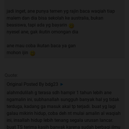
jadi inget, ane punya temen yg rajin baca waqiah tiap
malem dan dia bisa sekolah ke australia, bukan
beasiswa, tapi ada yg bayarin
nyesel ane, gak ikutin omongan dia
ane mau coba ikutan baca ya gan
mohon ijin
Quote:
Original Posted By
bdg23
►
alahmdulilah g terasa sdh hampir 1 tahun lebih ane
ngamalin ini, subhanallah sungguh banyak hal yg tidak
terduga, kadang ga masuk akal tp terjadi. buat yg lagi
galau mikirin hidup, coba deh nt mulai amalin al waqiah
ini, insallah hidup lebih tenang segala urusan lancar.
buat TS terima kasih banyak karena sudah berbagi ilmu