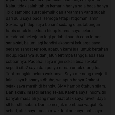
Kalau tidak salah tahun kemarin hanya saja baca hanya
oiya waktu pertama kali ane amalin ini doa, ane
1x disamping surat al-mulk dan ar-rahman yang sudah
barengin juga sama amalan yg lain.
dari dulu saya baca, semoga tetap istiqomah, amin.
sedekah, dhuha, tahajud.
Sekarang hidup saya benar2 sedang diuji, tabungan
mungkin itu juga yg ngebuat efeknya lebih mantep ke
habis untuk keperluan hidup karena saya belum
hidup ane..
mendapat pekerjaan lagi padahal sudah coba lamar
sana-sini, belum lagi kondisi ekonomi keluarga saya
InsyaAllah kedepannya bisa poll 40 atau sampe 90 hari
sedang sangat terjepit, apapun kami jual untuk bertahan
atau bahkan bisa jadi amalan rutin sampai akhir..
hidup. Rasanya sudah jatuh tertimpa tangga, ada saja
cobaannya. Padahal saya ingin sekali bisa sekolah
seperti cita2 saya dan punya rumah untuk orang tua.
Tapi, mungkin belum waktunya. Saya memang menjadi
Sesepuh Forum Supranatural -
lalai, saya biasanya dhuha, walapun hanya 2rakaat
sejak saya masih di bangku SMA hampir 6tahun silam.
Izinkan dengan kerendahan hati saya mau sharing sebuah
Dan akhir2 ini jadi jarang sekali. Karena saya insom, trll
amalan yang saya lazimkan sejak beranjak muda sampai
banyak masalah yang membuat otak saya ruwet. Saya
sekarang, dan alhamdulillah jalan tak terduga selalu ada
sll tdr stlh subuh. Dan semenjak membaca waqiah 3x
bagi saya di dalam kehidupan.
sehari, otak saya masih ruwet tapi anehnya hati saya