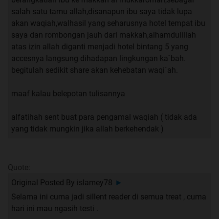
salah satu tamu allah,disanapun ibu saya tidak lupa
akan waqiah,walhasil yang seharusnya hotel tempat ibu
saya dan rombongan jauh dari makkah,alhamdulillah
atas izin allah diganti menjadi hotel bintang 5 yang
accesnya langsung dihadapan lingkungan ka`bah.
begitulah sedikit share akan kehebatan waqi`ah.
maaf kalau belepotan tulisannya
alfatihah sent buat para pengamal waqiah ( tidak ada
yang tidak mungkin jika allah berkehendak )
Quote:
Original Posted By
islamey78
►
Selama ini cuma jadi sillent reader di semua treat , cuma
hari ini mau ngasih testi .