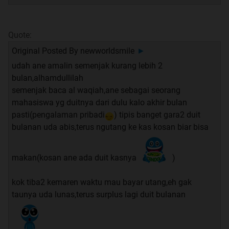
abis ashar ane baca lagi..
dan tiba2 ane dapet pesen dari jakarta (kantor ane di
Quote:
bandung), barusan si investor nelp dan udah setuju
Original Posted By
newworldsmile
►
invest 50juta lagi
udah ane amalin semenjak kurang lebih 2
alhamdulillah, wah ane seneng banget gan bacanya,
bulan,alhamdullilah
emang ampuh banget al waqi'ah ini gan
semenjak baca al waqiah,ane sebagai seorang
orang susah2 nyari kekayaan ke gunung ato ke goa,
mahasiswa yg duitnya dari dulu kalo akhir bulan
padahal ada yang Maha Kaya dan Maha Pengatur
pasti(pengalaman pribadi
) tipis banget gara2 duit
segala sesuatu, tinggal minta aja ke Allah
bulanan uda abis,terus ngutang ke kas kosan biar bisa
ane akan berusaha untuk ga putus ngamalin surat al
waqi'ah ini gan, ane jg bakal berusaha istiqomah terus,
bahwa semua semua urusan di dunia ini udah ada yang
makan(kosan ane ada duit kasnya
)
ngatur, kalo kita berserah diri semua bakal lebih ringan
kok tiba2 kemaren waktu mau bayar utang,eh gak
maap kalo kata2 ane ada yang salah gan
taunya uda lunas,terus surplus lagi duit bulanan