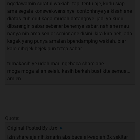
ngedawamin suratul wakiah. tapi tentu aje, kudu siap
ama segala konswekwensinye. contonhnye ya kisah ane
diatas. tuh duit kaga mudah datangnye. jadi ya kudu
dibarengin sabar sebener benernye sabar. nah ane mau
nanya nih ama senior senior ane disini. kira kira neh, ada
kagak yang punya amalan bpendamping wakiah. biar
kalo dibejek bejek pun tetep sabar.
trimakasih ye udah mau ngebaca share ane.....
moga moga allah selalu kasih berkah buat kite semua...
amien
Quote:
Original Posted By
J.rx
►
Izin share aja nih,kmarin abs baca al-waqiah 3x sekitar