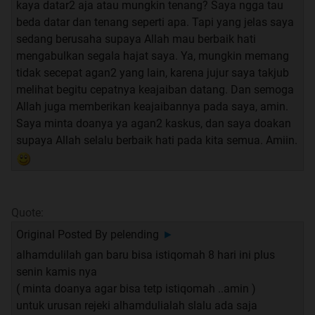
kaya datar2 aja atau mungkin tenang? Saya ngga tau
1. Lazimkan Baca Surat Waqi'ah 3x sehari; boleh 3x dalam
beda datar dan tenang seperti apa. Tapi yang jelas saya
sekali duduk atau pisah-pisah yang penting sehari 3x.
sedang berusaha supaya Allah mau berbaik hati
2. Melazimkan Sholawat apapun. Dulu saya melazimkan
mengabulkan segala hajat saya. Ya, mungkin memang
Sholawat Nariyah sehabis sholat fardhu 11x.
tidak secepat agan2 yang lain, karena jujur saya takjub
melihat begitu cepatnya keajaiban datang. Dan semoga
Setiap selesai membaca Surat Waqi'ah; saya diajarin oleh
Allah juga memberikan keajaibannya pada saya, amin.
guru saya membaca doa di bawah ini:
Saya minta doanya ya agan2 kaskus, dan saya doakan
supaya Allah selalu berbaik hati pada kita semua. Amiin.
"
Alloohumma inna nas aluka bihaqqi suuratil Waaqi'ah
Wa asroorihaa antu yassiroli rizki kamaa yassartahu li
katsiirin
Bi kholqika Yaa Allooh Yaa Robbal 'Aalamiin
"
Quote:
Original Posted By
pelending
►
Syarat
: Amalkan & baca dengan dawam (terus-menerus)
alhamdulilah gan baru bisa istiqomah 8 hari ini plus
sampai terlihat
atsar
(bukti) dari amalan tersebut. Begitu
senin kamis nya
saya diwejang oleh guru saya dulu. Namun untuk pemula,
( minta doanya agar bisa tetp istiqomah ..amin )
coba lakukan hal di atas tanpa terlewat dalam waktu 90
untuk urusan rejeki alhamdulialah slalu ada saja
hari. Catat perjalanannya dan diikuti dengan puasa-puasa