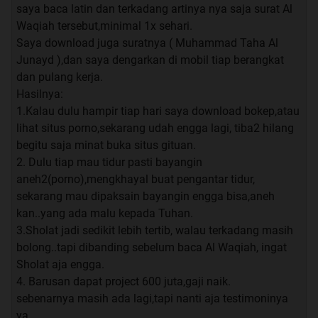
beberapa bulan yll saya bener2 galau abis. ngelamar
saya baca latin dan terkadang artinya nya saja surat Al
kerjaan, tes ksana kemari gak ada hasil. jualan onlen
Waqiah tersebut,minimal 1x sehari.
pun gak maju2, pengen nikah tp ga da yg ngajak nikah
Saya download juga suratnya ( Muhammad Taha Al
. akhirnya saya baca surah al waqiah 3x sehari, tiap
Junayd ),dan saya dengarkan di mobil tiap berangkat
abis sholat baca salawat trus baca surah ar rahman tiap
dan pulang kerja.
abis isya. mencoba ngamalin sekuat saya, gak rutin tiap
Hasilnya:
hari
.
1.Kalau dulu hampir tiap hari saya download bokep,atau
lihat situs porno,sekarang udah engga lagi, tiba2 hilang
alhamdulillah beberapa minggu ngamalin ini semua jadi
begitu saja minat buka situs gituan.
mudah. pas thn kemaren ada tes cpns sy coba dan
2. Dulu tiap mau tidur pasti bayangin
alhamdulillah ketrima
. gak disangka jg ada yg
aneh2(porno),mengkhayal buat pengantar tidur,
ngajakin nikah
sekarang mau dipaksain bayangin engga bisa,aneh
subhanallah..
kan..yang ada malu kepada Tuhan.
Alloh memang maha pemurah
3.Sholat jadi sedikit lebih tertib, walau terkadang masih
bolong..tapi dibanding sebelum baca Al Waqiah, ingat
Sholat aja engga.
Quote:
4. Barusan dapat project 600 juta,gaji naik.
sebenarnya masih ada lagi,tapi nanti aja testimoninya
Original Posted By
SiPutihBiru
►
ya.