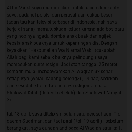
Akhir Maret saya memutuskan untuk resign dari kantor
saya, padahal poisisi dan perusahaan cukup besar
(agan tau kan televisi terbesar di Indonesia, nah saya
kerja di sana) memutuskuan keluar karena ada bos baru
yang hobinya ngadu domba anak buak dan ngijek
kepala anak buaknya untuk kepentingan dia. Dengan
keyakikan "Hasbunallah Wa Niamal Wakil (cukuplah
Allah bagi kami sebaik baiknya pelindung ) saya
memasukan surat resign. Jadi start tanggal 25 maret
kemarin mulai mendawamkan Al Waqi'ah 3x sehari
setiap isya (walau kadang bolong2) , Duhaa, sedekah
dan sesudah sholat fardhu saya istiqomah baca
Shalawat Kitab (dr treat sebelah) dan Shalawat Nariyah
3x .
tgl. 18 apirl, saya ditelp sm salah satu perusahaan IT di
daerah Sudriman, dan tadi pagi ( tgl. 19 april ) , sebelum
berangkat , saya duhaan and baca Al Waqiah satu kali .