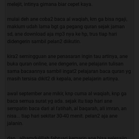
melejit, intinya gimana biar cepet kaya.
membantu memberikan bimbingan kepada saya pribadi &
kita semua.
mulai deh ane coba2 baca al waqiah, krn ga bisa ngaji,
maklum udah lama bgt ga pegang quran sejak jaman
Terima kasih,
sd, ane download aja mp3 nya ke hp, trus tiap hari
Mirad
didengerin sambil pelan2 diikutin.
--------------------------------------------------------------------*
kira2 semingguan ane penasaran ingin tau artinya, ane
UPDATE 2012-02-19: Testimonial pendek setelah
buka quran online, ane dengerin, ane pelajarin tulisan
mengamalkan Waqiah
==>> HARUS AGAN BACA ...
sama bacaannya sambil ingat2 pelajaran baca quran yg
http://www.kaskus.co.id/showthread.p...252376&page=11
masih tersisa dikit2 di kepala, ane pelajarin artinya.
http://www.kaskus.co.id/showthread.p...252376&page=42
awal september ane mikir, knp cuma al waqiah, knp ga
Quote:
baca semua surat yg ada. sejak itu tiap hari ane
sempatin baca dari al fatihah, al baqarah, ali imran, an
setelah membaca ini akan TERASA MANFAAT
nisa... tiap hari sekitar 30-40 menit. pelan2 aja ane
KITA MEMPUNYAI HATI YANG KAYA SEKALI ane
jalanin.
udah coba dan ini memang nyata
---
dan...alhamdulillah februari kemarin ane bisa selesaiin