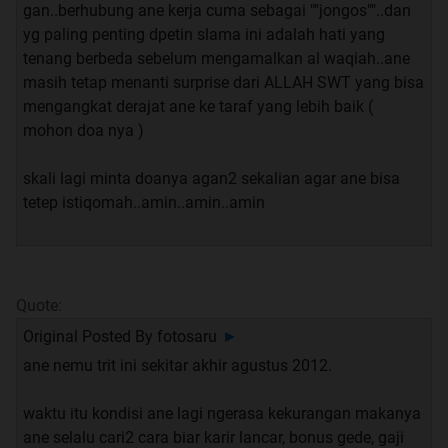
gan..berhubung ane kerja cuma sebagai ""jongos""..dan
sunnah lainnya, untuk memperkuat aura keberhasilan.
yg paling penting dpetin slama ini adalah hati yang
tenang berbeda sebelum mengamalkan al waqiah..ane
Alhamdulillah segala sesuatu akan melimpah ruah di
masih tetap menanti surprise dari ALLAH SWT yang bisa
dalam kehidupan Anda semoga; tidak kurang suatu apa.
mengangkat derajat ane ke taraf yang lebih baik (
TS sudah membuktikannya
. Dan kejadian tidak diduga-
mohon doa nya )
duga yang membantu kita seolah-olah datang dengan
sendirinya, atau di istilah modern sekarang LOA (Law of
skali lagi minta doanya agan2 sekalian agar ane bisa
Attraction) akan dengan mudah terjadi.
tetep istiqomah..amin..amin..amin
Semoga para sesepuh berkenan untuk membabar semua
hal tentang amalan tersebut, karena mohon maaf puh
saya hanya bisa mengamalkan dan menikmati hasilnya.
Quote:
Oh ya, kaskuser yang budiman - semoga semua berkenan
Original Posted By
fotosaru
►
dan dapat membantu sesama. Intinya adalah keyakinan
ane nemu trit ini sekitar akhir agustus 2012.
dan istiqomah. Jika sudah 90 hari pengalaman &
pengamalan silahkan memberikan update kesini gan.
waktu itu kondisi ane lagi ngerasa kekurangan makanya
ane selalu cari2 cara biar karir lancar, bonus gede, gaji
Sekali lagi ini hanya sharing dan semoga sesepuh