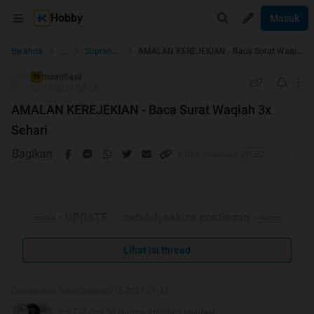
Hobby
Masuk
...
Beranda
Supranatural
AMALAN KEREJEKIAN - Baca Surat Waqiah 3x Sehari
mirad5asli
TS
01-11-2011 00:18
AMALAN KEREJEKIAN - Baca Surat Waqiah 3x
Sehari
Bagikan
.
.
==>> - UPDATE ... setelah sekian postingan - <<==
AJAIB ... Apa kata mereka tentang Amalan Surat
Lihat isi thread
Waqiah?
Diubah oleh mirad5asli 05-12-2021 01:42
Agan boleh meninggalkan membaca postingan yang lain
ask772 dan 50 lainnya memberi reputasi