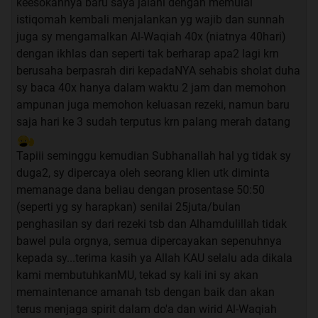
keesokannya baru saya jalani dengan memulai
istiqomah kembali menjalankan yg wajib dan sunnah
juga sy mengamalkan Al-Waqiah 40x (niatnya 40hari)
dengan ikhlas dan seperti tak berharap apa2 lagi krn
berusaha berpasrah diri kepadaNYA sehabis sholat duha
sy baca 40x hanya dalam waktu 2 jam dan memohon
ampunan juga memohon keluasan rezeki, namun baru
saja hari ke 3 sudah terputus krn palang merah datang
Tapiii seminggu kemudian Subhanallah hal yg tidak sy
duga2, sy dipercaya oleh seorang klien utk diminta
memanage dana beliau dengan prosentase 50:50
(seperti yg sy harapkan) senilai 25juta/bulan
penghasilan sy dari rezeki tsb dan Alhamdulillah tidak
bawel pula orgnya, semua dipercayakan sepenuhnya
kepada sy...terima kasih ya Allah KAU selalu ada dikala
kami membutuhkanMU, tekad sy kali ini sy akan
memaintenance amanah tsb dengan baik dan akan
terus menjaga spirit dalam do'a dan wirid Al-Waqiah