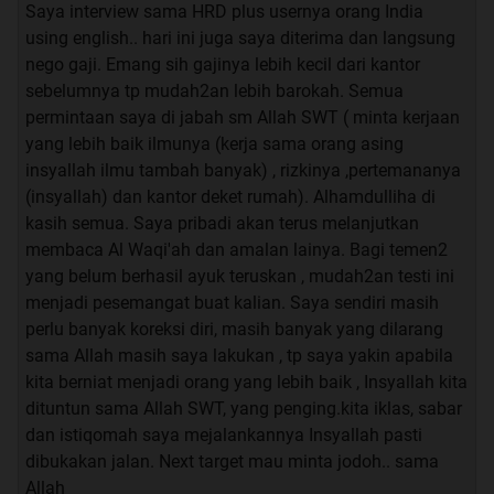
Saya interview sama HRD plus usernya orang India
using english.. hari ini juga saya diterima dan langsung
nego gaji. Emang sih gajinya lebih kecil dari kantor
sebelumnya tp mudah2an lebih barokah. Semua
permintaan saya di jabah sm Allah SWT ( minta kerjaan
yang lebih baik ilmunya (kerja sama orang asing
insyallah ilmu tambah banyak) , rizkinya ,pertemananya
(insyallah) dan kantor deket rumah). Alhamdulliha di
kasih semua. Saya pribadi akan terus melanjutkan
membaca Al Waqi'ah dan amalan lainya. Bagi temen2
yang belum berhasil ayuk teruskan , mudah2an testi ini
menjadi pesemangat buat kalian. Saya sendiri masih
perlu banyak koreksi diri, masih banyak yang dilarang
sama Allah masih saya lakukan , tp saya yakin apabila
kita berniat menjadi orang yang lebih baik , Insyallah kita
dituntun sama Allah SWT, yang penging.kita iklas, sabar
dan istiqomah saya mejalankannya Insyallah pasti
dibukakan jalan. Next target mau minta jodoh.. sama
Allah