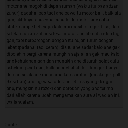
motor ane mogok di depan rumah (waktu itu pas adzan
zuhur) padahal pas tadi ane bawa tu motor baik baik aja
gan, akhirnya ane coba benerin itu motor, ane coba
stater sampe beberapa kali tapi masih aja gak bisa, dan
setelah adzan zuhur selesai motor ane tiba tiba idup lagi
gan, tapi berbarengan dengan itu hujan turun dengan
lebat (padahal tadi cerah), disitu ane sadar kalo ane gak
dibolehin pergi karena mungkin saja allah gak mau kalo
ane kehujanan gan dan mungkin ane disuruh solat dulu
sebelum pergi gan, baik banget allah ini, dan gak hanya
itu gan sejak ane mengamalkan surat ini (meski gak poll
3x sehari) ane ngerasa ortu ane lebih sayang dengan
ane, mungkin itu rezeki dan barokah yang ane terima
dari allah karena udah mengamalkan sura al waqiah ini,
wallahualam.
Quote: