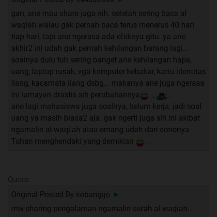
gan, ane mau share juga nih. setelah sering baca al
DIMUDAHKAN DITERIMA test PNS
waqiah walau gak pernah baca terus menerus 40 hari
JAMINAN REJEKI - Cara lain mengamalkan Surat
tiap hari, tapi ane ngerasa ada efeknya gitu. ya ane
Waqiah
akhir2 ini udah gak pernah kehilangan barang lagi...
REJEKI MELUAP - Testimoni agan ISUPARDI dengan
soalnya dulu tuh sering banget ane kehilangan hape,
istiqomah baca Waqiah
uang, laptop rusak, vga komputer kebakar, kartu identitas
BELI RUMAH & mendapat KERJAAN TETAP - Walaupun
ilang, kacamata ilang dsbg... makanya ane juga ngerasa
gagal istiqomah membaca Waqiah 40x per hari dalam 40
ini lumayan drastis sih perubahannya
,
.
hari ...
AJAIB
ane lagi mahasiswa juga soalnya, belum kerja, jadi soal
From ZERO to HERO - Bisnis Sablon dari BUNTUNG jadi
uang ya masih biasa2 aja. gak ngerti juga sih ini akibat
UNTUNG; modal 4juta untung 20juta; dengan istiqomah
ngamalin al-waqi'ah atau emang udah dari sononya
membaca Waqiah
Tuhan menghendaki yang demikian
.
MENDAPATKAN PEKERJAAN setelah istiqomah
membaca Surat Waqiah
AJAIB-AJAIB-AJAIB
..... Membaca Waqiah 40x sehabis
Quote:
Ashar selama 40 hari ... Gaji dari Rp 800.000,- menjadi Rp.
10.000.000,- + komisi sampai Rp. 20.000.000,- Allah Maha
Original Posted By
kobangijo
►
Tahu Rahasia-Rahasia ... Allaahu Akbar
mw sharing pengalaman ngamalin surah al waqiah..
Dari
PENGANGGURAN
mendapatkan rejeki melimpah