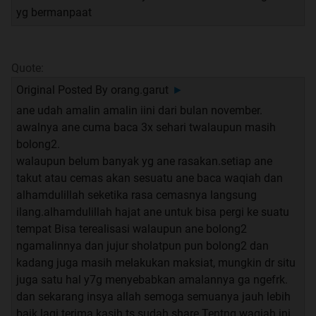
yg bermanpaat
Quote:
Original Posted By
orang.garut
►
ane udah amalin amalin iini dari bulan november.
awalnya ane cuma baca 3x sehari twalaupun masih
bolong2.
walaupun belum banyak yg ane rasakan.setiap ane
takut atau cemas akan sesuatu ane baca waqiah dan
alhamdulillah seketika rasa cemasnya langsung
ilang.alhamdulillah hajat ane untuk bisa pergi ke suatu
tempat Bisa terealisasi walaupun ane bolong2
ngamalinnya dan jujur sholatpun pun bolong2 dan
kadang juga masih melakukan maksiat, mungkin dr situ
juga satu hal y7g menyebabkan amalannya ga ngefrk.
dan sekarang insya allah semoga semuanya jauh lebih
baik lagi.terima kasih ts sudah share Tentng waqiah ini.