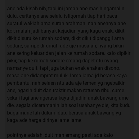
ane ada kisah nih, tapi ini jaman ane masih ngamalin
dulu. ceritanye ane selalu istiqomah tiap hari baca
suratul wakiah ama surah arahman. nah anehnya ane
kok malah jadi banyak kejadian yang kaga enak. dikit
dikit disuru ke rumah sodare, dikit dikit dipanggil ama
sodare, sampe dirumah ade aje masalah, nyang bikin
ane sering keluar dan jalan ke rumah sodare. kalo dipikir
pikir, tiap ke rumah sodare emang dapet ntu nyang
namanye duit. tapi juga bukan enak enakan disono.
masa ane didamprat muluk. lama lama jd berasa kaya
pembantu. nah selaen ntu ada aje temen yg ngebaikin
ane, ngasih duit dan traktir makan ratusan ribu. cume
sekali lagi ane ngerasa kaya dijadiin anak bawang ame
die. segala diceramahin lah soal usahanye die, kita kudu
bagaimane lah dalam idup. berasa anak bawang yg
kaga ade harga dirinye lame lame.
pointnye adalah, duit mah emang pasti ada kalo