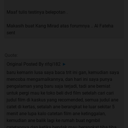
Maaf tulis testinya belepotan .
Makasih buat Kang Mirad atas forumnya .. Al Fateha
sent
Quote:
Original Posted By
rifqi182
►
baru kemarin lusa saya baca trit ini gan, kemudian saya
mencoba mengamalkannya, dan hari ini saya punya
pengalaman yang baru saja terjadi, tadi ane berniat
untuk pergi mau ke toko beli dvd film setelah cari cari
judul film di kaskus yang recomended, semua judul ane
catet di kertas, setalah ane berangkat ke luar sekitar 5
menit ane lupa kalo catetan film ane ketinggalan,
kemudian ane balik lagi ke rumah buat ngmbil
catetannya dan ketika hendak mau berangkat tiba tiba