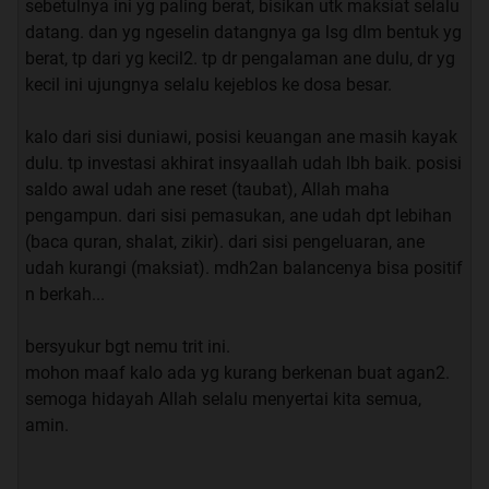
sebetulnya ini yg paling berat, bisikan utk maksiat selalu
sejauh ini lancar, ane dapet kantor yang enak dengan
datang. dan yg ngeselin datangnya ga lsg dlm bentuk yg
harga yang sesuai, ane juga dapet karyawan yang
berat, tp dari yg kecil2. tp dr pengalaman ane dulu, dr yg
semuanya baik dan mau bekerja keras dan soleh,
kecil ini ujungnya selalu kejeblos ke dosa besar.
mereka pada maklum karena ini kantor baru jadi ga
minta fasilitas macem2
kalo dari sisi duniawi, posisi keuangan ane masih kayak
ane berasa banget kalo ane dipermudah gan
dulu. tp investasi akhirat insyaallah udah lbh baik. posisi
saldo awal udah ane reset (taubat), Allah maha
terus ane karena sibuk jadi ga sempet ngamalin lagi
pengampun. dari sisi pemasukan, ane udah dpt lebihan
surat al waqi'ah ini
(baca quran, shalat, zikir). dari sisi pengeluaran, ane
sejauh ini kita butuh tambahan dana untuk jalanin
udah kurangi (maksiat). mdh2an balancenya bisa positif
perusahaan, kita udah nyoba ngubungin investor kita,
n berkah...
tapi ternyata investor kita susah banget dihubungi dan
keliatannya emang blm pasti mau invest lagi
bersyukur bgt nemu trit ini.
kita udah nyoba telp berkali2 ga pernah diangkat, ane
mohon maaf kalo ada yg kurang berkenan buat agan2.
jadi sempet down
semoga hidayah Allah selalu menyertai kita semua,
terus tadi pas kebetulan buka kaskus, ane inget thread
amin.
ini lagi terus ane langsung keingetan udah lama ga
ngamalin al waqi'ah
terus langsung deh ane baca pagi itu, terus pas siangnya