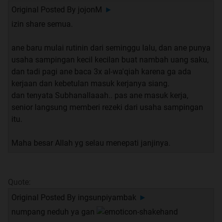
Original Posted By
jojonM
►
izin share semua.
ane baru mulai rutinin dari seminggu lalu, dan ane punya
usaha sampingan kecil kecilan buat nambah uang saku,
dan tadi pagi ane baca 3x al-wa'qiah karena ga ada
kerjaan dan kebetulan masuk kerjanya siang.
dan tenyata Subhanallaaah.. pas ane masuk kerja,
senior langsung memberi rezeki dari usaha sampingan
itu.
Maha besar Allah yg selau menepati janjinya.
Quote:
Original Posted By
ingsunpiyambak
►
numpang neduh ya gan