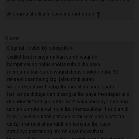
Allohuma sholli alla sayidina muhamad
Quote:
Original Posted By
ostegoth
►
sedikit testi mengamalkan surah waqi`ah
hampir setiap habis sholat subuh ibu saya
mengamalkan surah waqiah,terus sholat dhuha 12
rekaaat dsambung lagi jalbu rizqi surah
waqiah+sholawat nabi,alhamdulillah pada suatu
hari,tanpa diduga dan disangka ibu saya mendapat telp
dari Mustik* ratu,juga Alfamar* kalau ibu saya menang
undian umroh( awal mula ibu memasukkan 1 undian di
toko ),awalnya tidak percaya kami sekeluarga,setelah
cari2 informasi,alhamdulillah ternyata ibu saya
satu2nya pemenang umroh saat itu,walhasil
berangkatlah ibu ke makkah al mukkaromah,sebagai