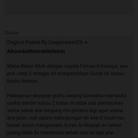
beberapa bulan yll saya bener2 galau abis. ngelamar
kerjaan, tes ksana kemari gak ada hasil. jualan onlen
pun gak maju2, pengen nikah tp ga da yg ngajak nikah
. akhirnya saya baca surah al waqiah 3x sehari, tiap
abis sholat baca salawat trus baca surah ar rahman tiap
Quote:
abis isya. mencoba ngamalin sekuat saya, gak rutin tiap
Original Posted By
DargombesHCII
►
hari
.
Alhamdulillahirobilallamin
alhamdulillah beberapa minggu ngamalin ini semua jadi
Maha Besar Allah dengan segala Firman-Frimanya, ane
mudah. pas thn kemaren ada tes cpns sy coba dan
puh udah 2 minggu ini mengamalkan Surah ini walau
alhamdulillah ketrima
. gak disangka jg ada yg
tanpa doanya.
ngajakin nikah
subhanallah..
Pekerjanan designer grafis sedang berusaha membuka
Alloh memang maha pemurah
usaha sendiri walau 2 bulan ini tidak ada pemasukan
sama sekali ane bingung mo gimana lagi agar usaha
ane jalan, nah dalam kebingungan ini ane di kasih tau
Quote:
temen suruh mengamalin Surah Al-Waqiah ini sehari
Original Posted By
SiPutihBiru
►
paling tidak 3x menenurut temen ane ini tapi ane