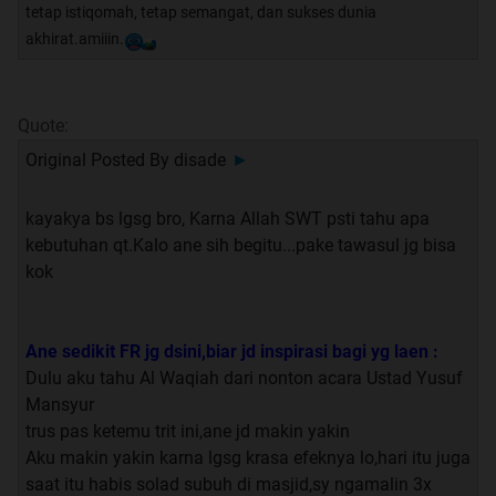
tetap istiqomah, tetap semangat, dan sukses dunia
akhirat.amiiin.
Quote:
Original Posted By
disade
►
kayakya bs lgsg bro, Karna Allah SWT psti tahu apa
kebutuhan qt.Kalo ane sih begitu...pake tawasul jg bisa
kok
Ane sedikit FR jg dsini,biar jd inspirasi bagi yg laen :
Dulu aku tahu Al Waqiah dari nonton acara Ustad Yusuf
Mansyur
trus pas ketemu trit ini,ane jd makin yakin
Aku makin yakin karna lgsg krasa efeknya lo,hari itu juga
saat itu habis solad subuh di masjid,sy ngamalin 3x