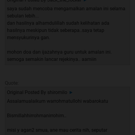
saya sudah mencoba mengamalkan amalan ini selama
oiya waktu pertama kali ane amalin ini doa, ane
sebulan lebih...
barengin juga sama amalan yg lain.
dan hasilnya alhamdulillah sudah kelihatan ada
sedekah, dhuha, tahajud.
hasilnya meskipun tidak seberapa..saya tetap
mungkin itu juga yg ngebuat efeknya lebih mantep ke
mensyukurinya gan.
hidup ane..
mohon doa dan ijazahnya guru untuk amalan ini.
InsyaAllah kedepannya bisa poll 40 atau sampe 90 hari
semoga semakin lancar rejekinya.. aamiin
atau bahkan bisa jadi amalan rutin sampai akhir..
Quote:
Original Posted By
shiromilo
►
Sesepuh Forum Supranatural -
Assalamualaikum warrohmatullohi wabarokatu
Izinkan dengan kerendahan hati saya mau sharing sebuah
amalan yang saya lazimkan sejak beranjak muda sampai
Bismillahhirrohmanirrohim..
sekarang, dan alhamdulillah jalan tak terduga selalu ada
bagi saya di dalam kehidupan.
misi y agan2 smua, ane mau cerita nih, seputar