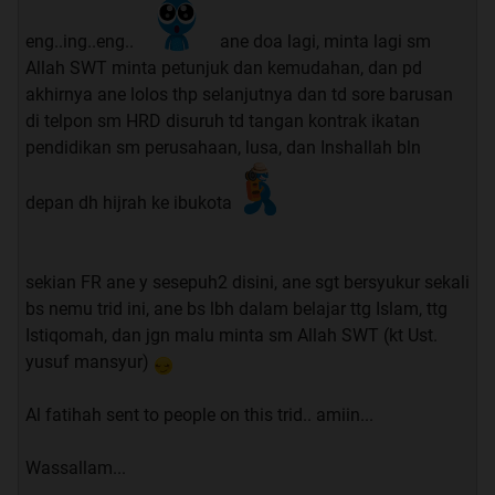
membantu memberikan bimbingan kepada saya pribadi &
eng..ing..eng..
ane doa lagi, minta lagi sm
kita semua.
Allah SWT minta petunjuk dan kemudahan, dan pd
akhirnya ane lolos thp selanjutnya dan td sore barusan
Terima kasih,
di telpon sm HRD disuruh td tangan kontrak ikatan
Mirad
pendidikan sm perusahaan, lusa, dan Inshallah bln
--------------------------------------------------------------------*
depan dh hijrah ke ibukota
UPDATE 2012-02-19: Testimonial pendek setelah
mengamalkan Waqiah
==>> HARUS AGAN BACA ...
http://www.kaskus.co.id/showthread.p...252376&page=11
sekian FR ane y sesepuh2 disini, ane sgt bersyukur sekali
http://www.kaskus.co.id/showthread.p...252376&page=42
bs nemu trid ini, ane bs lbh dalam belajar ttg Islam, ttg
Istiqomah, dan jgn malu minta sm Allah SWT (kt Ust.
Quote:
yusuf mansyur)
setelah membaca ini akan TERASA MANFAAT
Al fatihah sent to people on this trid.. amiin...
KITA MEMPUNYAI HATI YANG KAYA SEKALI ane
udah coba dan ini memang nyata
Wassallam...
---