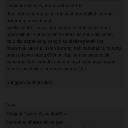
abis ashar ane baca lagi..
Original Posted By
imampatrock20
►
Janji Allah memang luar biasa. Alhamdulilah sampai
dan tiba2 ane dapet pesen dari jakarta (kantor ane di
sekarang masih lanjut.
bandung), barusan si investor nelp dan udah setuju
sedikit cerita... saya juga nyaranin temen saya buat
invest 50juta lagi
ngamalin ini + puasa senin kamis. kemarin dia cerita
alhamdulillah, wah ane seneng banget gan bacanya,
kalo dia dapet uang yang bisa dibilang lebih dari
emang ampuh banget al waqi'ah ini gan
biasanya. kan dia jualan burung. nah padahal itu burung
orang susah2 nyari kekayaan ke gunung ato ke goa,
udah ditawar orang 600ribu. tapi temen saya nolak.
padahal ada yang Maha Kaya dan Maha Pengatur
beberapa hari kemudia ada anaknya temennya bapak
segala sesuatu, tinggal minta aja ke Allah
temen saya beli tu burung seharga 1,3jt.
ane akan berusaha untuk ga putus ngamalin surat al
waqi'ah ini gan, ane jg bakal berusaha istiqomah terus,
Sungguh Subhan'Allah !
bahwa semua semua urusan di dunia ini udah ada yang
ngatur, kalo kita berserah diri semua bakal lebih ringan
Quote:
maap kalo kata2 ane ada yang salah gan
Original Posted By
vectra85
►
Numpang share dikit ya gan,