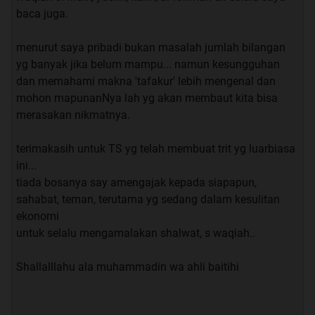
kumpulan FR 7 by agan hikaru486
baca juga.
kumpulan FR 8 by agan hikaru486
kumpulan FR 9 by agan hikaru486
menurut saya pribadi bukan masalah jumlah bilangan
kumpulan FR 10 by agan hikaru486
yg banyak jika belum mampu... namun kesungguhan
dan memahami makna 'tafakur' lebih mengenal dan
kumpulan FR 11 by agan hikaru486
mohon mapunanNya lah yg akan membaut kita bisa
kumpulan FR 12 by agan hikaru486
merasakan nikmatnya.
kumpulan FR 13 by agan hikaru486
kumpulan FR 14 by agan hikaru486
terimakasih untuk TS yg telah membuat trit yg luarbiasa
ini...
kumpulan FR 15 by agan hikaru486
tiada bosanya say amengajak kepada siapapun,
sahabat, teman, terutama yg sedang dalam kesulitan
ekonomi
untuk selalu mengamalakan shalwat, s waqiah..
Quote:
Original Posted By
kobangijo
►
Shallalllahu ala muhammadin wa ahli baitihi
mw sharing pengalaman ngamalin surah al waqiah..