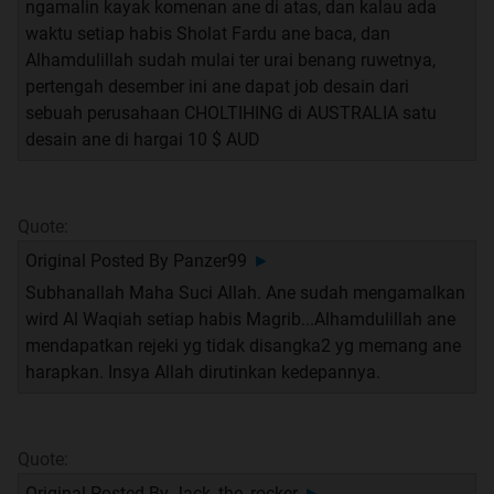
klo kata nyokap ane, ini doa kecukupan..
ngamalin kayak komenan ane di atas, dan kalau ada
tapi ane baru ngamalin ini doa setelah nemu thread ini.
waktu setiap habis Sholat Fardu ane baca, dan
thanks TS..
Alhamdulillah sudah mulai ter urai benang ruwetnya,
pertengah desember ini ane dapat job desain dari
sedikit cerita aja gan.
sebuah perusahaan CHOLTIHING di AUSTRALIA satu
ane ngamalin 3x sehari, tapi cuma sampe seminggu
desain ane di hargai 10 $ AUD
doang trus putus, seminggu trus putus.
jadi belom pernah ngerasain sampe 40 hari atau 90 hari.
Quote:
tapi ane udah ngerasain banget ke istimewaannya.
Original Posted By
Panzer99
►
bukan cuma sekedar rejeki doang tapi yg lain lain juga.
Subhanallah Maha Suci Allah. Ane sudah mengamalkan
udah sering banget kejadian yg namanya di hadepin
wird Al Waqiah setiap habis Magrib...Alhamdulillah ane
suatu masalah, g selang berapa lama tiba tiba solusi
mendapatkan rejeki yg tidak disangka2 yg memang ane
dateng gtu aja.
harapkan. Insya Allah dirutinkan kedepannya.
itu sering banget ane alamin.
sekarang juga hati semakin tenang dan nyaman aja
buat jalanin hidup.
sebenernya banyak sih ke istimewaan lain yg ane rasain
Quote:
tapi yg ane ceritain itu aja dulu om TS.
Original Posted By
Jack_the_rocker
►