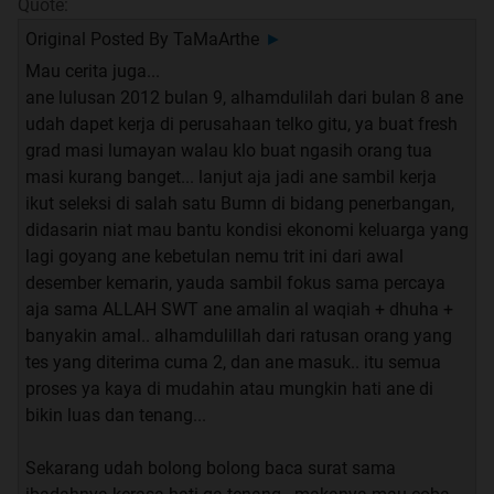
Quote:
Original Posted By
TaMaArthe
►
Mau cerita juga...
ane lulusan 2012 bulan 9, alhamdulilah dari bulan 8 ane
udah dapet kerja di perusahaan telko gitu, ya buat fresh
grad masi lumayan walau klo buat ngasih orang tua
masi kurang banget... lanjut aja jadi ane sambil kerja
ikut seleksi di salah satu Bumn di bidang penerbangan,
didasarin niat mau bantu kondisi ekonomi keluarga yang
lagi goyang ane kebetulan nemu trit ini dari awal
desember kemarin, yauda sambil fokus sama percaya
aja sama ALLAH SWT ane amalin al waqiah + dhuha +
banyakin amal.. alhamdulillah dari ratusan orang yang
tes yang diterima cuma 2, dan ane masuk.. itu semua
proses ya kaya di mudahin atau mungkin hati ane di
bikin luas dan tenang...
Sekarang udah bolong bolong baca surat sama