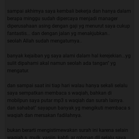
dengan Waqiah ... dari NOL sampai punya
RODA EMPAT
...
sampai akhirnya saya kembali bekerja dan hanya dalam
berapa minggu sudah dipercaya menjadi manager
diperusahaan asing dengan gaji yg menurut saya cukup
fantastis... dan dengan jalan yg menakjubkan..
Mohon keikhlasan mengirimkan Al-Fatihah 1x setiap
seolah Allah sudah mengaturnya..
akan mengamalkan kepada : Nabi Muhammad SAW, dan
kepada orang2 yang mengajarkan kebaikan kepada kita
banyak kejaiban yg saya alami dalam hal kerejekian...yg
terkhusus kepada ikhwan kita
Haji Hardi Ahmad bin Haji
sulit dipahami akal namun seolah ada tangan" yg
Pardi Ismail dan kepada guru-gurunya - semoga berkah
mengatur.
kehidupannya
.
dan sampai saat ini tiap hari walau hanya sekali selalu
--------------------------------------------------------------------*
saya sempatkan membaca s waqiah, bahkan di
mobilpun saya putar mp3 s waqiah dan surah lainya.
dan sahabat" sayapun banyak yg mengikuti membaca s
kumpulan FR 4 by agan hikaru486
waqiah dan mersakan fadilahnya.
kumpulan FR 5 by agan hikaru486
kumpulan FR 6 by agan hikaru486
bukan berarti mengistimewakan surah ini karena selain
waqiah s. mulk, yasiin, kahfi, ar rohman dll selalu saya