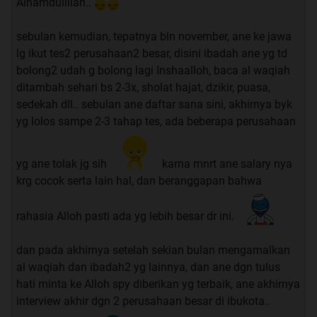
Alhamdulillah..
sunnah lainnya, untuk memperkuat aura keberhasilan.
sebulan kemudian, tepatnya bln november, ane ke jawa
Alhamdulillah segala sesuatu akan melimpah ruah di
lg ikut tes2 perusahaan2 besar, disini ibadah ane yg td
dalam kehidupan Anda semoga; tidak kurang suatu apa.
bolong2 udah g bolong lagi Inshaalloh, baca al waqiah
TS sudah membuktikannya
. Dan kejadian tidak diduga-
ditambah sehari bs 2-3x, sholat hajat, dzikir, puasa,
duga yang membantu kita seolah-olah datang dengan
sedekah dll.. sebulan ane daftar sana sini, akhirnya byk
sendirinya, atau di istilah modern sekarang LOA (Law of
yg lolos sampe 2-3 tahap tes, ada beberapa perusahaan
Attraction) akan dengan mudah terjadi.
Semoga para sesepuh berkenan untuk membabar semua
yg ane tolak jg sih
karna mnrt ane salary nya
hal tentang amalan tersebut, karena mohon maaf puh
krg cocok serta lain hal, dan beranggapan bahwa
saya hanya bisa mengamalkan dan menikmati hasilnya.
rahasia Alloh pasti ada yg lebih besar dr ini.
Oh ya, kaskuser yang budiman - semoga semua berkenan
dan dapat membantu sesama. Intinya adalah keyakinan
dan pada akhirnya setelah sekian bulan mengamalkan
dan istiqomah. Jika sudah 90 hari pengalaman &
al waqiah dan ibadah2 yg lainnya, dan ane dgn tulus
pengamalan silahkan memberikan update kesini gan.
hati minta ke Alloh spy diberikan yg terbaik, ane akhirnya
interview akhir dgn 2 perusahaan besar di ibukota..
Sekali lagi ini hanya sharing dan semoga sesepuh