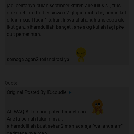
jadi ceritanya bulan septmber kmren ane lulus s1, trus
ane dpet info ttg beasiswa s2 gt gan gratis tis, bonus kul
d luar negeri juga 1 tahun, insya allah..nah ane coba aja
ikut gan,, alhamdulilah banget , ane skrg kuliah lagi pke
duit pemerintah..
semoga agan2 terisnpirasi ya
Quote:
Original Posted By
ID.coudle
►
AL-WAQIAH emang paten banget gan
Ane jg pernah jalanin nya..
alhamdulillah buat sehari2 mah ada aja "wallahualam"
darimana nya mah,