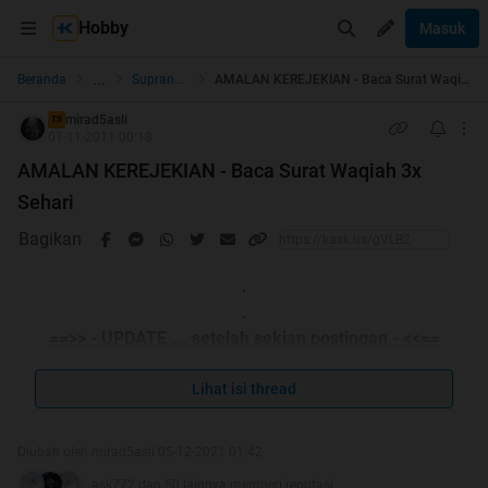
Hobby
Masuk
...
Beranda
Supranatural
AMALAN KEREJEKIAN - Baca Surat Waqiah 3x Sehari
mirad5asli
TS
01-11-2011 00:18
AMALAN KEREJEKIAN - Baca Surat Waqiah 3x
Sehari
Bagikan
.
.
==>> - UPDATE ... setelah sekian postingan - <<==
AJAIB ... Apa kata mereka tentang Amalan Surat
Lihat isi thread
Waqiah?
Diubah oleh mirad5asli 05-12-2021 01:42
Agan boleh meninggalkan membaca postingan yang lain
ask772 dan 50 lainnya memberi reputasi