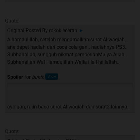
Quote:
Original Posted By
rokok.eceran
►
Alhamdulillah, setelah mengamalkan surat Al-waqiah,
ane dapet hadiah dari coca cola gan.. hadiahnya PS3..
Subhanallah, sungguh nikmat pemberianMu ya Allah..
Subhanallah Wal Hamdulillah Walla illa Haillallah..
Spoiler
for
bukti
:
ayo gan, rajin baca surat Al-waqiah dan surat2 lainnya..
Quote: