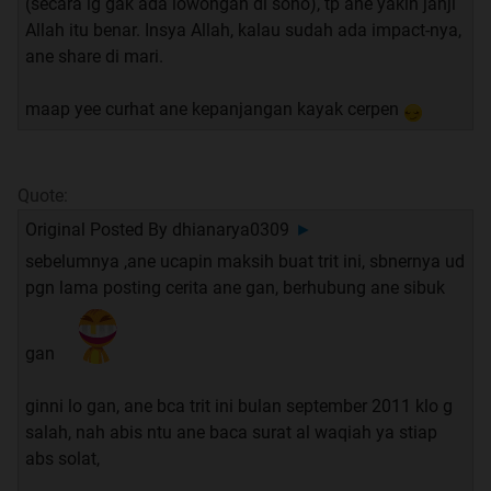
(secara lg gak ada lowongan di sono), tp ane yakin janji
Allah itu benar. Insya Allah, kalau sudah ada impact-nya,
ane share di mari.
maap yee curhat ane kepanjangan kayak cerpen
Quote:
Original Posted By
dhianarya0309
►
sebelumnya ,ane ucapin maksih buat trit ini, sbnernya ud
pgn lama posting cerita ane gan, berhubung ane sibuk
gan
ginni lo gan, ane bca trit ini bulan september 2011 klo g
salah, nah abis ntu ane baca surat al waqiah ya stiap
abs solat,