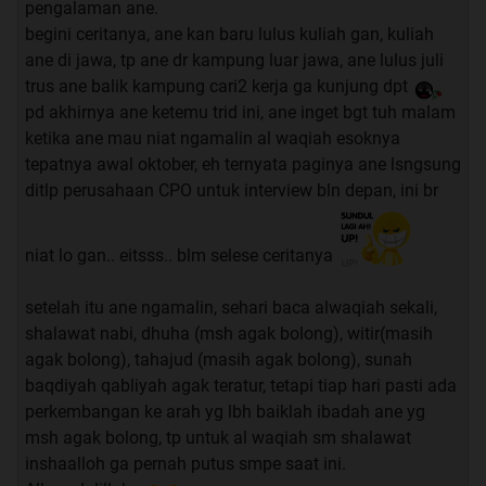
pengalaman ane.
1. Lazimkan Baca Surat Waqi'ah 3x sehari; boleh 3x dalam
begini ceritanya, ane kan baru lulus kuliah gan, kuliah
sekali duduk atau pisah-pisah yang penting sehari 3x.
ane di jawa, tp ane dr kampung luar jawa, ane lulus juli
2. Melazimkan Sholawat apapun. Dulu saya melazimkan
trus ane balik kampung cari2 kerja ga kunjung dpt
Sholawat Nariyah sehabis sholat fardhu 11x.
pd akhirnya ane ketemu trid ini, ane inget bgt tuh malam
ketika ane mau niat ngamalin al waqiah esoknya
Setiap selesai membaca Surat Waqi'ah; saya diajarin oleh
tepatnya awal oktober, eh ternyata paginya ane lsngsung
guru saya membaca doa di bawah ini:
ditlp perusahaan CPO untuk interview bln depan, ini br
"
Alloohumma inna nas aluka bihaqqi suuratil Waaqi'ah
niat lo gan.. eitsss.. blm selese ceritanya
Wa asroorihaa antu yassiroli rizki kamaa yassartahu li
katsiirin
setelah itu ane ngamalin, sehari baca alwaqiah sekali,
Bi kholqika Yaa Allooh Yaa Robbal 'Aalamiin
"
shalawat nabi, dhuha (msh agak bolong), witir(masih
agak bolong), tahajud (masih agak bolong), sunah
Syarat
: Amalkan & baca dengan dawam (terus-menerus)
baqdiyah qabliyah agak teratur, tetapi tiap hari pasti ada
sampai terlihat
atsar
(bukti) dari amalan tersebut. Begitu
perkembangan ke arah yg lbh baiklah ibadah ane yg
saya diwejang oleh guru saya dulu. Namun untuk pemula,
msh agak bolong, tp untuk al waqiah sm shalawat
coba lakukan hal di atas tanpa terlewat dalam waktu 90
inshaalloh ga pernah putus smpe saat ini.
hari. Catat perjalanannya dan diikuti dengan puasa-puasa