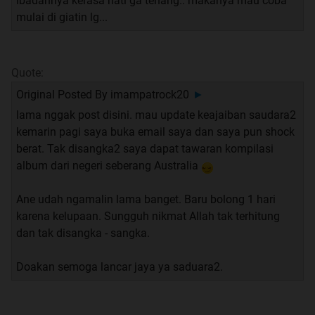
ibadahnya kerasa hati ga tenang.. makanya mau coba
mulai di giatin lg...
Quote:
Original Posted By
imampatrock20
►
lama nggak post disini. mau update keajaiban saudara2
kemarin pagi saya buka email saya dan saya pun shock
berat. Tak disangka2 saya dapat tawaran kompilasi
album dari negeri seberang Australia
Ane udah ngamalin lama banget. Baru bolong 1 hari
karena kelupaan. Sungguh nikmat Allah tak terhitung
dan tak disangka - sangka.
Doakan semoga lancar jaya ya saduara2.