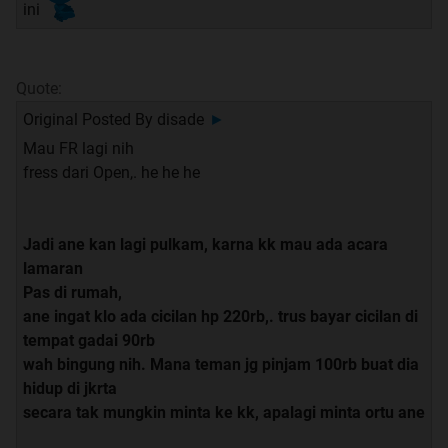
ini
Quote:
Original Posted By
disade
►
Mau FR lagi nih
fress dari Open,. he he he
Jadi ane kan lagi pulkam, karna kk mau ada acara
lamaran
Pas di rumah,
ane ingat klo ada cicilan hp 220rb,. trus bayar cicilan di
tempat gadai 90rb
wah bingung nih. Mana teman jg pinjam 100rb buat dia
hidup di jkrta
secara tak mungkin minta ke kk, apalagi minta ortu ane