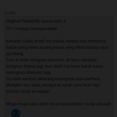
Quote:
Original Posted By
riyand.ajah
►
FR 1 minggu mengamalkan
Kemarin Sabtu di telf ma kakak, karena ada tmennnya
kakak yang nemu kucing persia yang dikira kucing saya
yg hilang,
Trus di anter kcingnya kerumah, eh baru sebentar
kcingnya hilang lagi, trus ditelf ma tmen kakak kalau
kucingnya ditemuin lagi,
Ya udah sampai sekarang kucingnya saya pelihara,
Mungkin dan saya percaya ini salah satu hasil dari
amalan surat al-waqiah.
Moga-moga saya akan terus baca amalan suray alwaiah