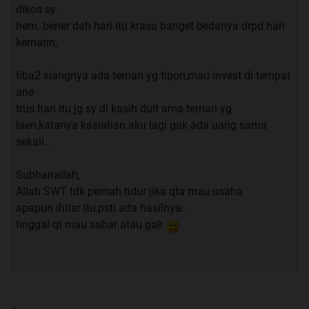
dikos sy.
hem..bener dah hari itu krasa banget bedanya drpd hari
kemarin,
tiba2 siangnya ada teman yg tlpon,mau invest di tempat
ane
trus hari itu jg sy di kasih duit ama teman yg
laen,katanya kasiahan aku lagi gak ada uang sama
sekali..
Subhanallah,
Allah SWT tdk pernah tidur jika qta mau usaha
apapun ihtiar itu,psti ada hasilnya..
tinggal qt mau sabar atau gak