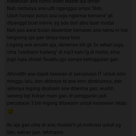
Kebetulan ane cuma silent reader aja dmari
Mohon keikhlasan mengirimkan Al-Fatihah 1x setiap
Nah ceritanya ane udh nganggur ampir 5bln,
akan mengamalkan kepada : Nabi Muhammad SAW, dan
Udah hampir putus asa juga nglamar kemana" gk
kepada orang2 yang mengajarkan kebaikan kepada kita
dipanggil buat intrvw, yg ada duit abis buat modal
terkhusus kepada ikhwan kita
Haji Hardi Ahmad bin Haji
Nah pas awal bulan desember kemaren ane nemu ni tret,
Pardi Ismail dan kepada guru-gurunya - semoga berkah
langsung aja gan tanpa basa basi
kehidupannya
.
Lngsng ane amalin aja, sbnernya sih gk 3x sehari juga,
cma 1xsehari+ kadang" di mp3 kalo lg di motor, ama
jngn lupa sholat 5waktu jgn sampe ketinggalan gan
Alhmdllh ane dapet tawaran di perushaan IT untuk intrv
minggu lalu, dan akhrnya td ane intrv direkturnya, dah
akhrnya lngsng dkabarin ane diterima gan, wuiihh
seneng bgt bukan main gan, dr pengguran jadi
percobaan 3 bln lngsng ditawarin untuk karyawan tetap.
Itu aja gan crita dr ane, mudah"n jd motivasi untuk yg
lain, sekian gan :tehmanis: