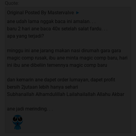
Quote:
Original Posted By
Mastervalve
►
ane udah lama nggak baca ini amalan. . .
baru 2 hari ane baca 40x setelah salat fardu. . .
apa yang terjadi?
minggu ini ane jarang makan nasi dirumah gara gara
magic comp rusak, ibu ane minta magic comp baru, hari
ini ibu ane dibeliin temennya magic comp baru
dan kemarin ane dapet order lumayan, dapet profit
bersih 2jutaan lebih hanya sehari
Subhanallah Alhamdulillah Lailahailallah Allahu Akbar
ane jadi merinding. . .