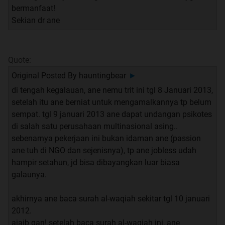
bermanfaat!
Sekian dr ane
Quote:
Original Posted By
hauntingbear
►
di tengah kegalauan, ane nemu trit ini tgl 8 Januari 2013,
setelah itu ane berniat untuk mengamalkannya tp belum
sempat. tgl 9 januari 2013 ane dapat undangan psikotes
di salah satu perusahaan multinasional asing..
sebenarnya pekerjaan ini bukan idaman ane (passion
ane tuh di NGO dan sejenisnya), tp ane jobless udah
hampir setahun, jd bisa dibayangkan luar biasa
galaunya.
akhirnya ane baca surah al-waqiah sekitar tgl 10 januari
2012.
ajaib gan! setelah baca surah al-waqiah ini, ane