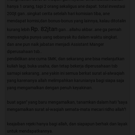
hanya 1 orang, tapi 2 orang sekaligus ane dapat. total investasi
200jt gan..singkat cerita setelah hari komisian tiba, ane
mendapat komisi,dan bonus-bonus yang lainnya, kalau ditotalin
Rp. 82jtan
kurang lebih
gan...allahu akbar..ane ga pernah
menyangka punya uang sebanyak itu dalam waktu singkat.
dan ane pun naik jabatan menjadi Assistant Manger
diperusahaan tsb..
pendidikan ane cuma SMK, dan sekarang ane bisa melanjutkan
kuliah lagi, buka usaha, dan tetap bekerja diperusahaan tsb
samapi sekarang..ane yakin ini semua berkat surat al-alwaqiah
yang karenanya allah melimpahkan karunianya bagi siapa saja
yang mengamalkan dengan penuh keyakinan.
buat agan" yang baru mengamalkan, tanamkan dalam hati "saya
mengamalkan surat al-waqiah semata-mata mecari ridho allah"!
keajaiban rejeki hanya bagi allah, dan siapapun berhak dan layak
untuk mendapatkannya.