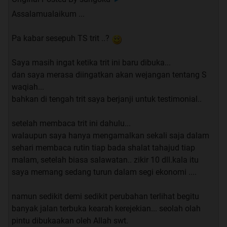
Assalamualaikum ...
DIMUDAHKAN DITERIMA test PNS
JAMINAN REJEKI - Cara lain mengamalkan Surat
Pa kabar sesepuh TS trit ..?
Waqiah
REJEKI MELUAP - Testimoni agan ISUPARDI dengan
Saya masih ingat ketika trit ini baru dibuka...
istiqomah baca Waqiah
dan saya merasa diingatkan akan wejangan tentang S
BELI RUMAH & mendapat KERJAAN TETAP - Walaupun
waqiah...
gagal istiqomah membaca Waqiah 40x per hari dalam 40
bahkan di tengah trit saya berjanji untuk testimonial..
hari ...
AJAIB
From ZERO to HERO - Bisnis Sablon dari BUNTUNG jadi
setelah membaca trit ini dahulu...
UNTUNG; modal 4juta untung 20juta; dengan istiqomah
walaupun saya hanya mengamalkan sekali saja dalam
membaca Waqiah
sehari membaca rutin tiap bada shalat tahajud tiap
MENDAPATKAN PEKERJAAN setelah istiqomah
malam, setelah biasa salawatan.. zikir 10 dll.kala itu
membaca Surat Waqiah
saya memang sedang turun dalam segi ekonomi ....
AJAIB-AJAIB-AJAIB
..... Membaca Waqiah 40x sehabis
Ashar selama 40 hari ... Gaji dari Rp 800.000,- menjadi Rp.
namun sedikit demi sedikit perubahan terlihat begitu
10.000.000,- + komisi sampai Rp. 20.000.000,- Allah Maha
banyak jalan terbuka kearah kerejekian... seolah olah
Tahu Rahasia-Rahasia ... Allaahu Akbar
pintu dibukaakan oleh Allah swt.
Dari
PENGANGGURAN
mendapatkan rejeki melimpah