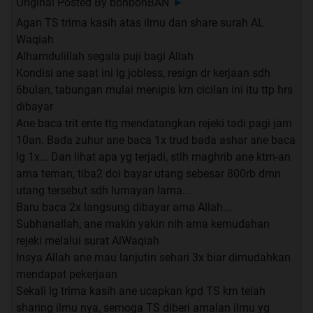
Original Posted By
bonbonBAN
►
Agan TS trima kasih atas ilmu dan share surah AL
Waqiah
Alhamdulillah segala puji bagi Allah
Kondisi ane saat ini lg jobless, resign dr kerjaan sdh
6bulan, tabungan mulai menipis krn cicilan ini itu ttp hrs
dibayar
Ane baca trit ente ttg mendatangkan rejeki tadi pagi jam
10an. Bada zuhur ane baca 1x trud bada ashar ane baca
lg 1x... Dan lihat apa yg terjadi, stlh maghrib ane ktm-an
ama teman, tiba2 doi bayar utang sebesar 800rb dmn
utang tersebut sdh lumayan lama...
Baru baca 2x langsung dibayar ama Allah...
Subhanallah, ane makin yakin nih ama kemudahan
rejeki melalui surat AlWaqiah
Insya Allah ane mau lanjutin sehari 3x biar dimudahkan
mendapat pekerjaan
Sekali lg trima kasih ane ucapkan kpd TS krn telah
sharing ilmu nya, semoga TS diberi amalan ilmu yg