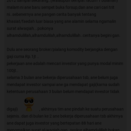
2012 sampai sekarang..(walaupun sempat facum 1 bulanan)
malam ni ane baru sempet buka forsup,dan ane cari cari trit
ni..sebenernya ane pangen cerita banyak tentang
khasiat/faedah luar biasa yang ane alamin selama ngamalin
surat alwaqiah...pokonya
alhamdulillah,alhamdulilah,alhamdulillah..ceritanya begini gan.
Dulu ane seorang broker/pialang komodity berjangka dengan
gaji cuma Rp.1jt ..
pekerjaan ane adalah mencari investor yang punya modal minim
100jt..
selama 3 bulan ane bekerja diperusahaan tsb, ane belum juga
mendapat investor sampai ane ga mendapat gaji(karna sudah
ketentuan perusahaan 3 bulan belum mendapat investor tidak
digaji)
, akhirnya tim ane pindah ke suatu perusahaan
sejenis..dan di bulan ke 2 ane bekerja diperusahaan tsb akhirnya
ane dapat juga investor yang bertepatan 88 hari ane
mengmalkan surat al-waqiah gan..syukur alhamdulillah bukan