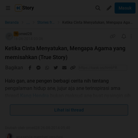
Story
Masuk
...
Beranda
Stories from the Heart
Ketika Cinta Menyatukan, Mengapa Agama yang memisahkan (True Story)
omed28
TS
16-06-2014 03:06
Ketika Cinta Menyatukan, Mengapa Agama yang
memisahkan (True Story)
Bagikan
Halo gan, ane pengen berbagi cerita nih tentang
pengalaman hidup ane, jujur aja ane terinspirasi ama
thread
Kang Hendra
bukan maksud ane buat nyaingin sih
cuma ane jagi gregetan dan keinget masa lalu ane dan
berusaha mengingat tiap kejadian di masalalu ane. maaf
Lihat isi thread
kalau bahasanya masih kurang, karena ane juga berusaha
mengingat setiap kejadian yang terjadi ama ane.
Diubah oleh omed28 26-08-2014 05:40
anasabila memberi reputasi