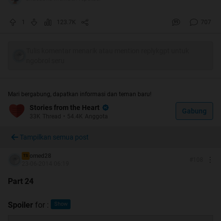
Part I :
Spoiler
for
:
1
123.7K
707
Tulis komentar menarik atau mention replykgpt untuk
ngobrol seru
Spoiler
for
Index
:
Mari bergabung, dapatkan informasi dan teman baru!
Stories from the Heart
Spoiler
for
Side Story
:
Gabung
33K
Thread
•
54.4K
Anggota
Tampilkan semua post
Quote:
omed28
TS
#
108
23-06-2014 06:19
Part 24
- Selamat Membaca -
Spoiler
for
:
- Jangan Lupa
dan
dan Komentnya -