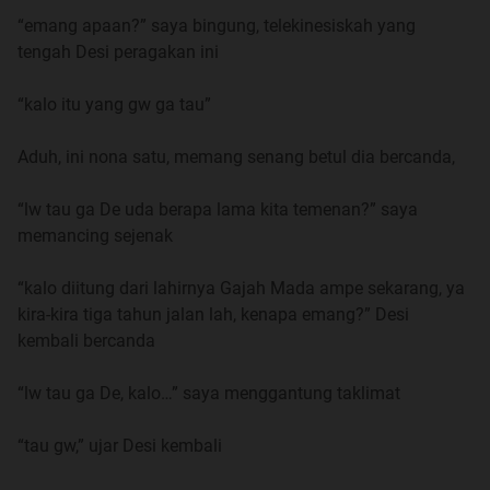
saya empat bersaudara, saudara-saudara saya cukuplah
“emang apaan?” saya bingung, telekinesiskah yang
disebut dengan kakak, adik cowo dan adik cewe.
tengah Desi peragakan ini
kami adalah keluarga yang cukup harmonis dan tidak
“kalo itu yang gw ga tau”
berkekurangan saat kami masih di kampung halaman,
Ayah dengan gajinya sebagai Pegawai Negeri, tidak
Aduh, ini nona satu, memang senang betul dia bercanda,
banyak namun selalu senantiasa cukup, penghasilan ibu
pun tidak jelek, karena beliau adalah penjahit yang sudah
“lw tau ga De uda berapa lama kita temenan?” saya
kondang namanya. Penjahit lain, kalau ketemu pelanggan
memancing sejenak
itu yang punya selera baju aneh-aneh, pasti menyebut
nama Ibu, tidak lain tidak bukan.
“kalo diitung dari lahirnya Gajah Mada ampe sekarang, ya
kira-kira tiga tahun jalan lah, kenapa emang?” Desi
Namun semua berubah ketika kami berpindah ke Bogor,
kembali bercanda
pidah pun karena masalah sepele, kakak saya diterima
masuk perguruan tinggi di Bogor, dia mau ambil itu
“lw tau ga De, kalo…” saya menggantung taklimat
kesempatan dengan syarat ibu harus ikut temani dia di
sana, ayah tentu saja tidak mau ditinggal ibu, jadi ayah
“tau gw,” ujar Desi kembali
juga mau ikut.