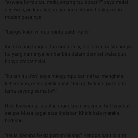
“eswete, lw tau tau mulu, emang tau apaan?” saya mulai
Di Bogor, kami hidup dengan mengandalkan mobil
senewen, perkara keputusan ini memang tidak pernah
angkutan kota yang dibeli Ayah dari hasil pinjaman kredit
mudah pasalnya
lunak nan mencekik dari bank, bayarnya? tentu saja
potong itu uang pensiun tiap bulan. ibu tetap mencoba
“tau gw kalo lw mau minta traktir kan?”
buka usaha jahitannya, namun sayang perempuam bogor
lebih suka membeli baju yang ada di mall, ada mereknya,
Ini memang tanggal tua nona Desi, tapi saya masih punya
ada diskonnya, didalam mall ada ac pula. daripada harus
itu yang namanya lembar biru dalam dompet walaupun
menjahit baju, sudah beli kain untuk bahan, tambah beli
hanya empat helai.
poring, kancing, resleting, sudah itu harus bayar
penjahitnya pula, aih repot betul itu, sungguh.
“bukan itu o’on” saya mengumpulkan nafas, menghela
keberanian, menggelitik nasib “tau ga lw kalo gw tu uda
Mengandalkan angkutan kota itulah kami sekeluarga
lama sayang sama lw?”
mencoba hidup dan bertahan di Bogor. Hanya saja
sungguh, manusia itu kalau tidak dikasih cobaan sama
Desi tercenung, kaget ia mungkin mendengar hal tersebut,
Tuhan nampaknya hidupnya belum cukup dikatakan
serupa Musa kaget atas tindakan Khidir kala mereka
sebagai hidup. Berulang kali kami harus ditipu oleh supir
bertemu
sewaan yang menyewa mobil kami, ayah bukan orang
yang tegas, beliau lebih memilih pasrah dari pada harus
“terus, kenapa lw ga pernah bilang? Kenapa baru bilang