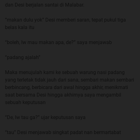
dan Desi berjalan santai di Malabar.
Nama saya Arham, cukuplah dipanggil Arham walaupun
nama saya bukan hanya sekedar Arham, tapi Said Muhibi
“makan dulu yok” Desi memberi saran, tepat pukul tiga
Arham, hanya saja, saudara tidak perlulah tahu sedetail
belas kala itu
itu, jadi cukuplah saya dipanggil Arham.
“boleh, lw mau makan apa, de?” saya menjawab
Latar belakang keluarga, ayah saya adalah seorang
pensiunan Pegawai Negeri Sipil, pensiunan dini pula. dan
“padang ajalah”
seperti juga ejakulasi dini atau pernikahan dini, maka
pensiun dini pun sama halnya, nikmat di awal menyesal
Maka menujulah kami ke sebuah warung nasi padang
dibelakang.
yang terletak tidak jauh dari sana, sembari makan sembari
berbincang, berbicara dari awal hingga akhir, menikmati
ibu saya, jelas beliau adalah emak-emak, dan beliau
saat bersama Desi hingga akhirnya saya mengambil
perempuan, maka tidak usah dijelaskan bahwa beliau itu
sebuah keputusan
cerewet bukan buatan, komentar sana komentar sini, lebih
minat berburu barang murah dari pada bergosip, tapi tidak
“De, lw tau ga?” ujar keputusan saya
ketinggalan ikut bergunjing kalau tidak ada uang untuk
berburu barang murah
“tau” Desi menjawab singkat padat nan bermartabat