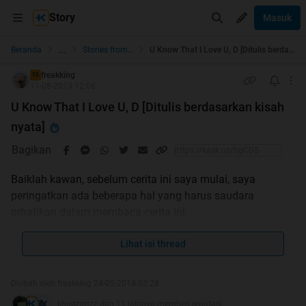
Story
Masuk
...
Beranda
Stories from the Heart
U Know That I Love U, D [Ditulis berdasarkan kisah nyata]
freakking
TS
11-08-2013 12:06
U Know That I Love U, D [Ditulis berdasarkan kisah
nyata]
Bagikan
Baiklah kawan, sebelum cerita ini saya mulai, saya
peringatkan ada beberapa hal yang harus saudara
prhatikan dalam membaca cerita ini;
point 1, cerita ini berdasarkan kisah nyata, tokoh dalam
Lihat isi thread
cerita ini masih hidup semua, jadi saya mohon apabila
ada yang mengenal tokoh-tokoh dalam cerita saya, mohon
Diubah oleh freakking 24-05-2014 03:28
jangan beritahukan bahwa saya memasukkan mereka
khodzimzz dan 11 lainnya memberi reputasi