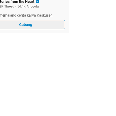
tories from the Heart
3K
Thread
•
54.4K
Anggota
memajang cerita karya Kaskuser.
Gabung