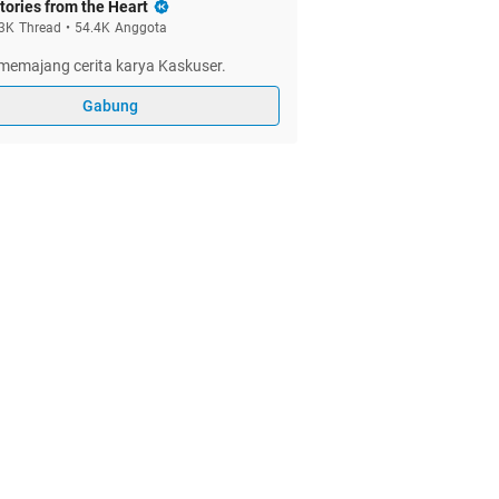
tories from the Heart
3K
Thread
•
54.4K
Anggota
memajang cerita karya Kaskuser.
Gabung