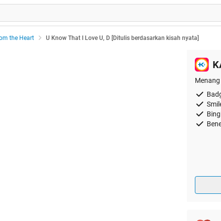
rom the Heart
U Know That I Love U, D [Ditulis berdasarkan kisah nyata]
K
Menang 
Badg
Smil
Bing
Bene