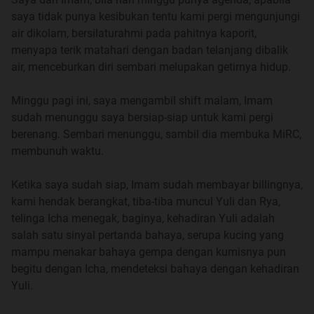
saya empat bersaudara, saudara-saudara saya cukuplah
saya tidak punya kesibukan tentu kami pergi mengunjungi
disebut dengan kakak, adik cowo dan adik cewe.
air dikolam, bersilaturahmi pada pahitnya kaporit,
menyapa terik matahari dengan badan telanjang dibalik
kami adalah keluarga yang cukup harmonis dan tidak
air, menceburkan diri sembari melupakan getirnya hidup.
berkekurangan saat kami masih di kampung halaman,
Ayah dengan gajinya sebagai Pegawai Negeri, tidak
Minggu pagi ini, saya mengambil shift malam, Imam
banyak namun selalu senantiasa cukup, penghasilan ibu
sudah menunggu saya bersiap-siap untuk kami pergi
pun tidak jelek, karena beliau adalah penjahit yang sudah
berenang. Sembari menunggu, sambil dia membuka MiRC,
kondang namanya. Penjahit lain, kalau ketemu pelanggan
membunuh waktu.
itu yang punya selera baju aneh-aneh, pasti menyebut
nama Ibu, tidak lain tidak bukan.
Ketika saya sudah siap, Imam sudah membayar billingnya,
kami hendak berangkat, tiba-tiba muncul Yuli dan Rya,
Namun semua berubah ketika kami berpindah ke Bogor,
telinga Icha menegak, baginya, kehadiran Yuli adalah
pidah pun karena masalah sepele, kakak saya diterima
salah satu sinyal pertanda bahaya, serupa kucing yang
masuk perguruan tinggi di Bogor, dia mau ambil itu
mampu menakar bahaya gempa dengan kumisnya pun
kesempatan dengan syarat ibu harus ikut temani dia di
begitu dengan Icha, mendeteksi bahaya dengan kehadiran
sana, ayah tentu saja tidak mau ditinggal ibu, jadi ayah
Yuli.
juga mau ikut.