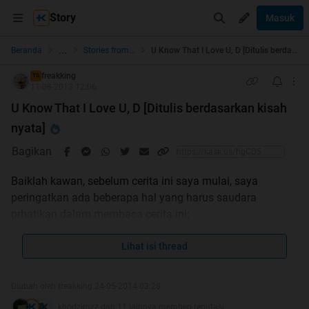
Story
Masuk
...
Beranda
Stories from the Heart
U Know That I Love U, D [Ditulis berdasarkan kisah nyata]
freakking
TS
11-08-2013 12:06
U Know That I Love U, D [Ditulis berdasarkan kisah
nyata]
Bagikan
Baiklah kawan, sebelum cerita ini saya mulai, saya
peringatkan ada beberapa hal yang harus saudara
prhatikan dalam membaca cerita ini;
point 1, cerita ini berdasarkan kisah nyata, tokoh dalam
Lihat isi thread
cerita ini masih hidup semua, jadi saya mohon apabila
ada yang mengenal tokoh-tokoh dalam cerita saya, mohon
Diubah oleh freakking 24-05-2014 03:28
jangan beritahukan bahwa saya memasukkan mereka
khodzimzz dan 11 lainnya memberi reputasi