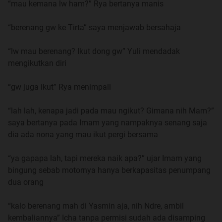
“mau kemana lw ham?” Rya bertanya manis
Di Bogor, kami hidup dengan mengandalkan mobil
angkutan kota yang dibeli Ayah dari hasil pinjaman kredit
“berenang gw ke Tirta” saya menjawab bersahaja
lunak nan mencekik dari bank, bayarnya? tentu saja
potong itu uang pensiun tiap bulan. ibu tetap mencoba
“lw mau berenang? Ikut dong gw” Yuli mendadak
buka usaha jahitannya, namun sayang perempuam bogor
mengikutkan diri
lebih suka membeli baju yang ada di mall, ada mereknya,
ada diskonnya, didalam mall ada ac pula. daripada harus
“gw juga ikut” Rya menimpali
menjahit baju, sudah beli kain untuk bahan, tambah beli
poring, kancing, resleting, sudah itu harus bayar
“lah lah, kenapa jadi pada mau ngikut? Gimana nih Mam?”
penjahitnya pula, aih repot betul itu, sungguh.
saya bertanya pada Imam yang nampaknya senang saja
dia ada nona yang mau ikut pergi bersama
Mengandalkan angkutan kota itulah kami sekeluarga
mencoba hidup dan bertahan di Bogor. Hanya saja
“ya gapapa lah, tapi mereka naik apa?” ujar Imam yang
sungguh, manusia itu kalau tidak dikasih cobaan sama
bingung sebab motornya hanya berkapasitas penumpang
Tuhan nampaknya hidupnya belum cukup dikatakan
dua orang
sebagai hidup. Berulang kali kami harus ditipu oleh supir
sewaan yang menyewa mobil kami, ayah bukan orang
“kalo berenang mah di Yasmin aja, nih Ndre, ambil
yang tegas, beliau lebih memilih pasrah dari pada harus
kembaliannya” Icha tanpa permisi sudah ada disamping