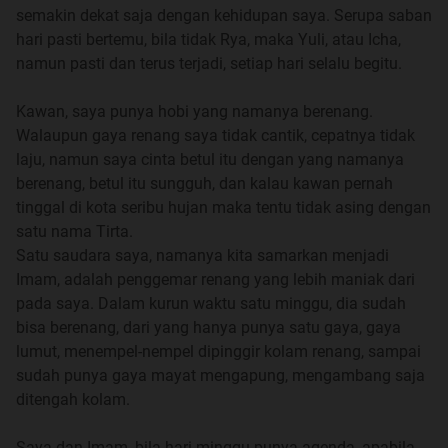
semakin dekat saja dengan kehidupan saya. Serupa saban
Nama saya Arham, cukuplah dipanggil Arham walaupun
hari pasti bertemu, bila tidak Rya, maka Yuli, atau Icha,
nama saya bukan hanya sekedar Arham, tapi Said Muhibi
namun pasti dan terus terjadi, setiap hari selalu begitu.
Arham, hanya saja, saudara tidak perlulah tahu sedetail
itu, jadi cukuplah saya dipanggil Arham.
Kawan, saya punya hobi yang namanya berenang.
Walaupun gaya renang saya tidak cantik, cepatnya tidak
Latar belakang keluarga, ayah saya adalah seorang
laju, namun saya cinta betul itu dengan yang namanya
pensiunan Pegawai Negeri Sipil, pensiunan dini pula. dan
berenang, betul itu sungguh, dan kalau kawan pernah
seperti juga ejakulasi dini atau pernikahan dini, maka
tinggal di kota seribu hujan maka tentu tidak asing dengan
pensiun dini pun sama halnya, nikmat di awal menyesal
satu nama Tirta.
dibelakang.
Satu saudara saya, namanya kita samarkan menjadi
Imam, adalah penggemar renang yang lebih maniak dari
ibu saya, jelas beliau adalah emak-emak, dan beliau
pada saya. Dalam kurun waktu satu minggu, dia sudah
perempuan, maka tidak usah dijelaskan bahwa beliau itu
bisa berenang, dari yang hanya punya satu gaya, gaya
cerewet bukan buatan, komentar sana komentar sini, lebih
lumut, menempel-nempel dipinggir kolam renang, sampai
minat berburu barang murah dari pada bergosip, tapi tidak
sudah punya gaya mayat mengapung, mengambang saja
ketinggalan ikut bergunjing kalau tidak ada uang untuk
ditengah kolam.
berburu barang murah
Saya dan Imam, bila hari minggu punya agenda, apabila