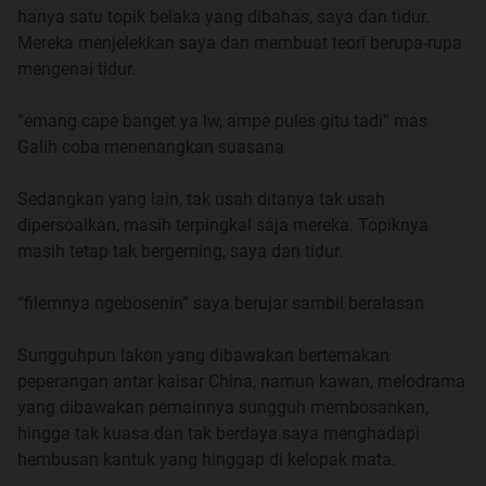
hanya satu topik belaka yang dibahas, saya dan tidur.
Nama saya Arham, cukuplah dipanggil Arham walaupun
Mereka menjelekkan saya dan membuat teori berupa-rupa
nama saya bukan hanya sekedar Arham, tapi Said Muhibi
mengenai tidur.
Arham, hanya saja, saudara tidak perlulah tahu sedetail
itu, jadi cukuplah saya dipanggil Arham.
“emang cape banget ya lw, ampe pules gitu tadi” mas
Galih coba menenangkan suasana
Latar belakang keluarga, ayah saya adalah seorang
pensiunan Pegawai Negeri Sipil, pensiunan dini pula. dan
Sedangkan yang lain, tak usah ditanya tak usah
seperti juga ejakulasi dini atau pernikahan dini, maka
dipersoalkan, masih terpingkal saja mereka. Topiknya
pensiun dini pun sama halnya, nikmat di awal menyesal
masih tetap tak bergeming, saya dan tidur.
dibelakang.
“filemnya ngebosenin” saya berujar sambil beralasan
ibu saya, jelas beliau adalah emak-emak, dan beliau
perempuan, maka tidak usah dijelaskan bahwa beliau itu
Sungguhpun lakon yang dibawakan bertemakan
cerewet bukan buatan, komentar sana komentar sini, lebih
peperangan antar kaisar China, namun kawan, melodrama
minat berburu barang murah dari pada bergosip, tapi tidak
yang dibawakan pemainnya sungguh membosankan,
ketinggalan ikut bergunjing kalau tidak ada uang untuk
hingga tak kuasa dan tak berdaya saya menghadapi
berburu barang murah
hembusan kantuk yang hinggap di kelopak mata.