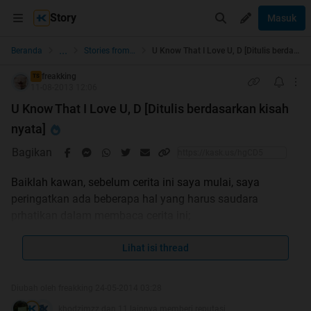
Story
Masuk
...
Beranda
Stories from the Heart
U Know That I Love U, D [Ditulis berdasarkan kisah nyata]
freakking
TS
11-08-2013 12:06
U Know That I Love U, D [Ditulis berdasarkan kisah
nyata]
Bagikan
Baiklah kawan, sebelum cerita ini saya mulai, saya
peringatkan ada beberapa hal yang harus saudara
prhatikan dalam membaca cerita ini;
point 1, cerita ini berdasarkan kisah nyata, tokoh dalam
Lihat isi thread
cerita ini masih hidup semua, jadi saya mohon apabila
ada yang mengenal tokoh-tokoh dalam cerita saya, mohon
Diubah oleh freakking 24-05-2014 03:28
jangan beritahukan bahwa saya memasukkan mereka
khodzimzz dan 11 lainnya memberi reputasi