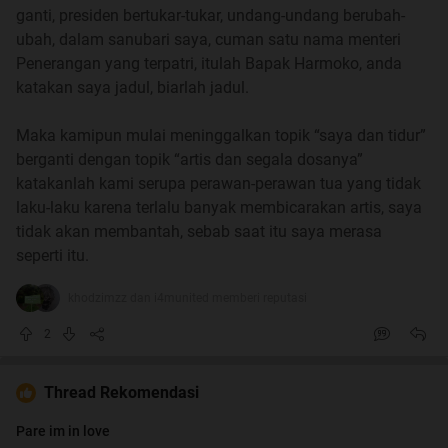
berdebat dengan supir. Maka senanglah hidup kami ditipu
ganti, presiden bertukar-tukar, undang-undang berubah-
terus dan selalu.
ubah, dalam sanubari saya, cuman satu nama menteri
Penerangan yang terpatri, itulah Bapak Harmoko, anda
bikin indeks dulu ya...
katakan saya jadul, biarlah jadul.
Spoiler
for
indeks nih ceritanya di cerita saya
:
Maka kamipun mulai meninggalkan topik “saya dan tidur”
berganti dengan topik “artis dan segala dosanya”
katakanlah kami serupa perawan-perawan tua yang tidak
laku-laku karena terlalu banyak membicarakan artis, saya
tidak akan membantah, sebab saat itu saya merasa
seperti itu.
khodzimzz dan i4munited memberi reputasi
2
Thread Rekomendasi
Pare im in love