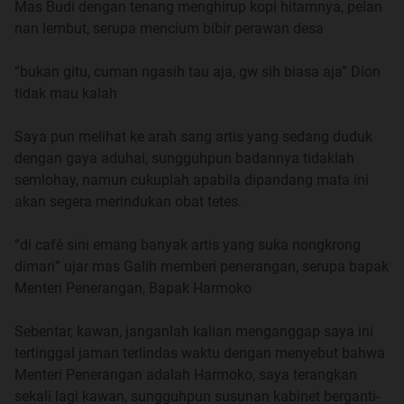
Mas Budi dengan tenang menghirup kopi hitamnya, pelan
Di Bogor, kami hidup dengan mengandalkan mobil
nan lembut, serupa mencium bibir perawan desa
angkutan kota yang dibeli Ayah dari hasil pinjaman kredit
lunak nan mencekik dari bank, bayarnya? tentu saja
“bukan gitu, cuman ngasih tau aja, gw sih biasa aja” Dion
potong itu uang pensiun tiap bulan. ibu tetap mencoba
tidak mau kalah
buka usaha jahitannya, namun sayang perempuam bogor
lebih suka membeli baju yang ada di mall, ada mereknya,
Saya pun melihat ke arah sang artis yang sedang duduk
ada diskonnya, didalam mall ada ac pula. daripada harus
dengan gaya aduhai, sungguhpun badannya tidaklah
menjahit baju, sudah beli kain untuk bahan, tambah beli
semlohay, namun cukuplah apabila dipandang mata ini
poring, kancing, resleting, sudah itu harus bayar
akan segera merindukan obat tetes.
penjahitnya pula, aih repot betul itu, sungguh.
“di café sini emang banyak artis yang suka nongkrong
Mengandalkan angkutan kota itulah kami sekeluarga
dimari” ujar mas Galih memberi penerangan, serupa bapak
mencoba hidup dan bertahan di Bogor. Hanya saja
Menteri Penerangan, Bapak Harmoko
sungguh, manusia itu kalau tidak dikasih cobaan sama
Tuhan nampaknya hidupnya belum cukup dikatakan
Sebentar, kawan, janganlah kalian menganggap saya ini
sebagai hidup. Berulang kali kami harus ditipu oleh supir
tertinggal jaman terlindas waktu dengan menyebut bahwa
sewaan yang menyewa mobil kami, ayah bukan orang
Menteri Penerangan adalah Harmoko, saya terangkan
yang tegas, beliau lebih memilih pasrah dari pada harus
sekali lagi kawan, sungguhpun susunan kabinet berganti-