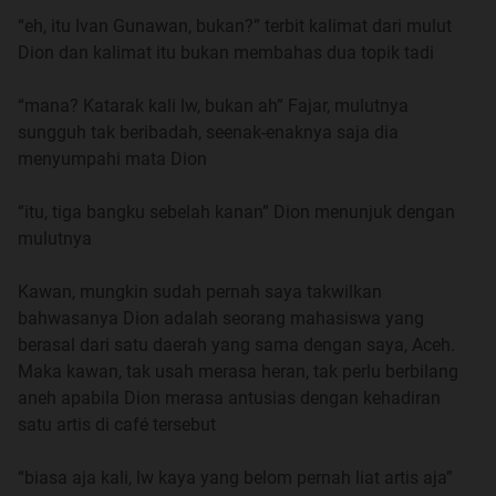
saya empat bersaudara, saudara-saudara saya cukuplah
“eh, itu Ivan Gunawan, bukan?” terbit kalimat dari mulut
disebut dengan kakak, adik cowo dan adik cewe.
Dion dan kalimat itu bukan membahas dua topik tadi
kami adalah keluarga yang cukup harmonis dan tidak
“mana? Katarak kali lw, bukan ah” Fajar, mulutnya
berkekurangan saat kami masih di kampung halaman,
sungguh tak beribadah, seenak-enaknya saja dia
Ayah dengan gajinya sebagai Pegawai Negeri, tidak
menyumpahi mata Dion
banyak namun selalu senantiasa cukup, penghasilan ibu
pun tidak jelek, karena beliau adalah penjahit yang sudah
“itu, tiga bangku sebelah kanan” Dion menunjuk dengan
kondang namanya. Penjahit lain, kalau ketemu pelanggan
mulutnya
itu yang punya selera baju aneh-aneh, pasti menyebut
nama Ibu, tidak lain tidak bukan.
Kawan, mungkin sudah pernah saya takwilkan
bahwasanya Dion adalah seorang mahasiswa yang
Namun semua berubah ketika kami berpindah ke Bogor,
berasal dari satu daerah yang sama dengan saya, Aceh.
pidah pun karena masalah sepele, kakak saya diterima
Maka kawan, tak usah merasa heran, tak perlu berbilang
masuk perguruan tinggi di Bogor, dia mau ambil itu
aneh apabila Dion merasa antusias dengan kehadiran
kesempatan dengan syarat ibu harus ikut temani dia di
satu artis di café tersebut
sana, ayah tentu saja tidak mau ditinggal ibu, jadi ayah
juga mau ikut.
“biasa aja kali, lw kaya yang belom pernah liat artis aja”